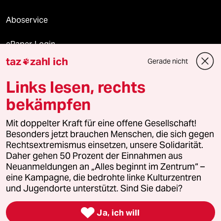
Aboservice
ePaper Login
taz
zahl ich
Gerade nicht

Downloads für Abonnierende
Links lesen, rechts
bekämpfen
© 2026 taz Verlags und Vertriebs GmbH
Mit doppelter Kraft für eine offene Gesellschaft!
Alle Rechte vorbehalten. Bei rechtlichen Fragen oder für Genehmigungen
wenden Sie sich bitte an
lizenzen@taz.de
Besonders jetzt brauchen Menschen, die sich gegen
Rechtsextremismus einsetzen, unsere Solidarität.
Daher gehen 50 Prozent der Einnahmen aus
Feedback
Redaktionsstatut
Kommune-Richtlinien
KI-
Neuanmeldungen an „Alles beginnt im Zentrum“ –
eine Kampagne, die bedrohte linke Kulturzentren
Leitlinie
Informant
Datenschutz
Impressum
AGB
und Jugendorte unterstützt. Sind Sie dabei?
Seitenwende
Einwilligungen widerrufen (Ads)

Ja, ich will