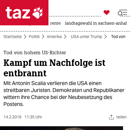

taz zahl ich
hitze
niedrigwasser
rente
landtagswahl in sachsen-anhalt

taz zahl ich
Startseite
Politik
Amerika
USA unter Trump
Tod von h
taz zahl ich
themen
Tod von hohem US-Richter
Kampf um Nachfolge ist
politik
entbrannt
öko
Mit Antonin Scalia verlieren die USA einen
streitbaren Juristen. Demokraten und Republikaner
gesellschaft
wittern ihre Chance bei der Neubesetzung des
Postens.
kultur
sport
14.2.2016
11:35 Uhr
teilen