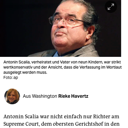
berlin
nord
wahrheit
verlag
verlag
veranstaltungen
Antonin Scalia, verheiratet und Vater von neun Kindern, war strikt
wertkonservativ und der Ansicht, dass die Verfassung im Wortlaut
ausgelegt werden muss.
shop
Foto: ap
fragen & hilfe
unterstützen
Aus Washington
Rieke Havertz
abo
Antonin Scalia war nicht einfach nur Richter am
genossenschaft
Supreme Court, dem obersten Gerichtshof in den