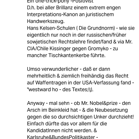
Ein one-trick-pony -Positivist
D.h. bei aller Brillanz einem extrem engen
Interpretations-Kanon an juristischem
Handwerkszeug.
Hans Kelsen-Schulen ( Die Grundnorm) - wie sie
eigentlich nur noch in der russischen/früher
sowjetischen Rechtslehre findet/fand & via Mr.
CIA/Chile Kissinger gegen Gromyko - zu
mancher Tischkantenkerbe führte.
Umso verwunderlicher - daß er dann
mehrheitlich & ziemlich freihändig das Recht
auf Waffentragen in der USA-Verfassung fand -
"westward ho - des Textes;!¡).
Anyway - mal sehn - ob Mr. Nobel&prize - den
Arsch im Beinkleid hat - & die Neubesetzung
gegen die so durchsichtigen Unker durchzieht!
Einfach dürfte das vor allem für die
KandidatInnen nicht werden. &
Karlsruhe&BundesPolitikaster -