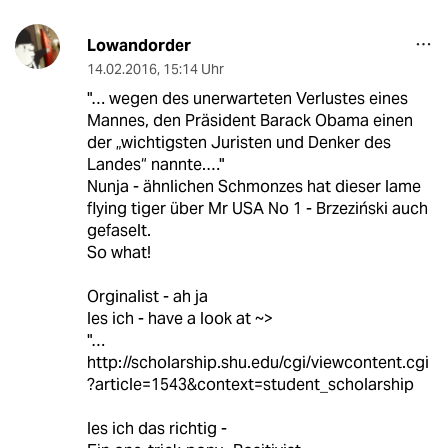
Lowandorder
14.02.2016
,
15:14 Uhr
"… wegen des unerwarteten Verlustes eines
Mannes, den Präsident Barack Obama einen
der „wichtigsten Juristen und Denker des
Landes“ nannte.…"
Nunja - ähnlichen Schmonzes hat dieser lame
flying tiger über Mr USA No 1 - Brzeziński auch
gefaselt.
So what!
Orginalist - ah ja
les ich - have a look at ~>
"…
http://scholarship.shu.edu/cgi/viewcontent.cgi
?article=1543&context=student_scholarship
les ich das richtig -