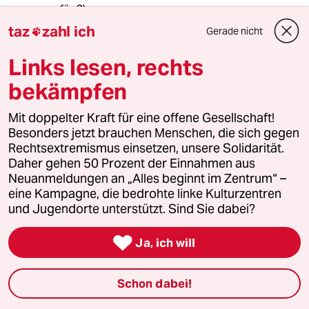
für 3)
taz
zahl ich
Gerade nicht

Rikschas (indisch oder indonesisch)
Links lesen, rechts
und Exoten, wie z.B. Fahrräder mit
bekämpfen
Seitenwagen für Lasten oder Personen.
Mit Standardrad meint der Autor vermutlich
Mit doppelter Kraft für eine offene Gesellschaft!
den Diamantrahmen, der nur deswegen
Besonders jetzt brauchen Menschen, die sich gegen
so bekannt ist, weil Liegeräder für "klassische"
Rechtsextremismus einsetzen, unsere Solidarität.
Radrennen verboten sind. (Die wären nämlich
Daher gehen 50 Prozent der Einnahmen aus
schneller und das will keiner, weil sich dann die
Neuanmeldungen an „Alles beginnt im Zentrum“ –
Autos noch mehr ärgerten...)
eine Kampagne, die bedrohte linke Kulturzentren
und Jugendorte unterstützt. Sind Sie dabei?
meistkommentiert

Ja, ich will
1
Wehrplicht in Deutschland
Schon dabei!
Zwangsdienst ist nie gut, auch nicht für