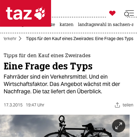

taz zahl ich
iran-krieg
ceuta
hitze
katzen
landtagswahl in sachsen-an

taz zahl ich
Verkehr
Tipps für den Kauf eines Zweirades: Eine Frage des Typs
taz zahl ich
themen
Tipps für den Kauf eines Zweirades
Eine Frage des Typs
politik
Fahrräder sind ein Verkehrsmittel. Und ein
öko
Wirtschaftsfaktor. Das Angebot wächst mit der
Nachfrage. Die taz liefert den Überblick.
gesellschaft
17.3.2015
19:47 Uhr
teilen
kultur
sport