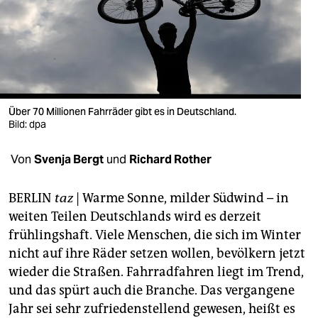
berlin
nord
wahrheit
verlag
Über 70 Millionen Fahrräder gibt es in Deutschland.
verlag
Bild: dpa
veranstaltungen
Von
Svenja Bergt
und
Richard Rother
shop
BERLIN
taz
| Warme Sonne, milder Südwind – in
fragen & hilfe
weiten Teilen Deutschlands wird es derzeit
frühlingshaft. Viele Menschen, die sich im Winter
unterstützen
nicht auf ihre Räder setzen wollen, bevölkern jetzt
abo
wieder die Straßen. Fahrradfahren liegt im Trend,
und das spürt auch die Branche. Das vergangene
genossenschaft
Jahr sei sehr zufriedenstellend gewesen, heißt es