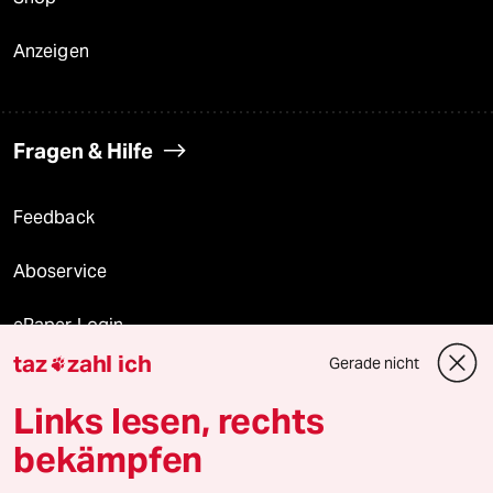
Anzeigen
Fragen & Hilfe
Feedback
Aboservice
ePaper Login
taz
zahl ich
Gerade nicht

Downloads für Abonnierende
Links lesen, rechts
bekämpfen
© 2026 taz Verlags und Vertriebs GmbH