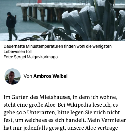
berlin
nord
wahrheit
verlag
Dauerhafte Minustemperaturen finden wohl die wenigsten
Lebewesen toll
verlag
Foto: Sergei Malgavko/imago
veranstaltungen
shop
Von
Ambros Waibel
fragen & hilfe
Im Garten des Mietshauses, in dem ich wohne,
unterstützen
steht eine große Aloe. Bei Wikipedia lese ich, es
abo
gebe 500 Unterarten, bitte legen Sie mich nicht
fest, um welche es es sich handelt. Mein Vermieter
genossenschaft
hat mir jedenfalls gesagt, unsere Aloe vertrage