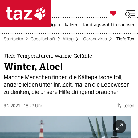

taz zahl ich
ceuta
hitze
bergsteigen
katzen
landtagswahl in sachsen-

taz zahl ich
Startseite
Gesellschaft
Alltag
Coronavirus
Tiefe Temp
taz zahl ich
themen
Tiefe Temperaturen, warme Gefühle
Winter, Aloe!
politik
Manche Menschen finden die Kältepeitsche toll,
öko
andere leiden unter ihr. Zeit, mal an die Lebewesen
zu denken, die unsere Hilfe dringend brauchen.
gesellschaft
9.2.2021
18:27 Uhr
teilen
kultur
sport