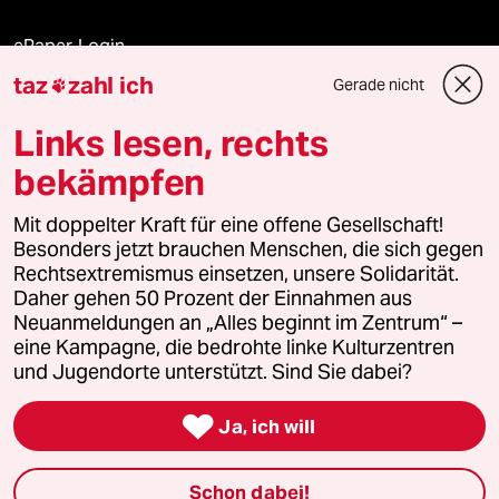
ePaper Login
taz
zahl ich
Gerade nicht

Downloads für Abonnierende
Links lesen, rechts
bekämpfen
© 2026 taz Verlags und Vertriebs GmbH
Alle Rechte vorbehalten. Bei rechtlichen Fragen oder für Genehmigungen
Mit doppelter Kraft für eine offene Gesellschaft!
wenden Sie sich bitte an
lizenzen@taz.de
Besonders jetzt brauchen Menschen, die sich gegen
Rechtsextremismus einsetzen, unsere Solidarität.
Daher gehen 50 Prozent der Einnahmen aus
Feedback
Redaktionsstatut
Kommune-Richtlinien
KI-
Neuanmeldungen an „Alles beginnt im Zentrum“ –
eine Kampagne, die bedrohte linke Kulturzentren
Leitlinie
Informant
Datenschutz
Impressum
AGB
und Jugendorte unterstützt. Sind Sie dabei?
Seitenwende
Einwilligungen widerrufen (Ads)

Ja, ich will
Schon dabei!