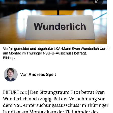
berlin
nord
wahrheit
verlag
verlag
Vorfall gemeldet und abgehakt: LKA-Mann Sven Wunderlich wurde
am Montag im Thüringer NSU-U-Ausschuss befragt.
veranstaltungen
Bild: dpa
shop
fragen & hilfe
Von
Andreas Speit
unterstützen
ERFURT
taz
| Den Sitzungsraum F 101 betrat Sven
abo
Wunderlich noch zügig. Bei der Vernehmung vor
genossenschaft
dem NSU-Untersuchungssausschuss im Thüringer
Landtag am Montag kam der Zielfahnder des