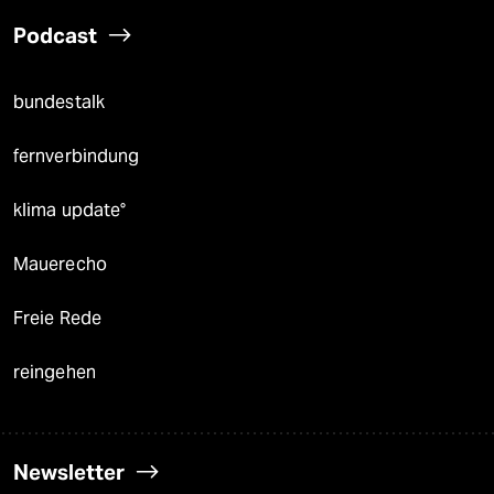
Podcast
bundestalk
fernverbindung
klima update°
Mauerecho
Freie Rede
reingehen
Newsletter