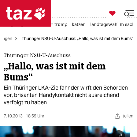

taz zahl ich
bergsteigen
usa unter trump
katzen
landtagswahl in sachs

taz zahl ich
ringen
Thüringer NSU-U-Auschuss: „Hallo, was ist mit dem Bums“
taz zahl ich
themen
Thüringer NSU-U-Auschuss
„Hallo, was ist mit dem
politik
Bums“
öko
Ein Thüringer LKA-Zielfahnder wirft den Behörden
vor, brisanten Handykontakt nicht ausreichend
gesellschaft
verfolgt zu haben.
kultur
7.10.2013
18:59 Uhr
teilen
sport