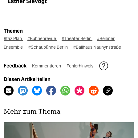
Esther Slevogt
Themen
#taz Plan
#Bühnenrevue
#Theater Berlin
#Berliner
Ensemble
#Schaubühne Berlin
#Ballhaus Naunynstraße
Feedback
Kommentieren
Fehlerhinweis
Diesen Artikel teilen
Mehr zum Thema