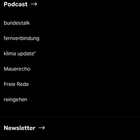
Podcast
bundestalk
fernverbindung
klima update°
Mauerecho
Freie Rede
reingehen
Newsletter