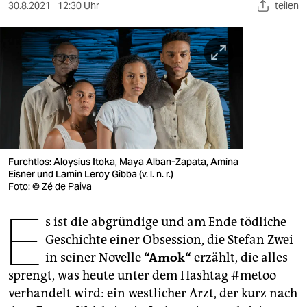
berlin
30.8.2021
12:30 Uhr
teilen
nord
wahrheit
verlag
verlag
veranstaltungen
Furchtlos: Aloysius Itoka, Maya Alban-Zapata, Amina
shop
Eisner und Lamin Leroy Gibba (v. l. n. r.)
Foto: © Zé de Paiva
fragen & hilfe
E
s ist die abgründige und am Ende tödliche
unterstützen
Geschichte einer Obsession, die Stefan Zwei
abo
in seiner Novelle
“Amok“
erzählt, die alles
sprengt, was heute unter dem Hashtag #metoo
genossenschaft
verhandelt wird: ein westlicher Arzt, der kurz nach