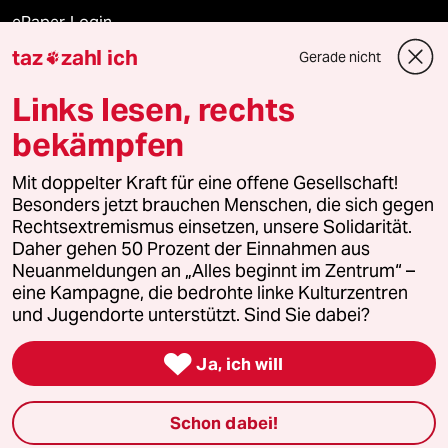
ePaper Login
taz
zahl ich
Gerade nicht

Downloads für Abonnierende
Links lesen, rechts
bekämpfen
© 2026 taz Verlags und Vertriebs GmbH
Alle Rechte vorbehalten. Bei rechtlichen Fragen oder für Genehmigungen
Mit doppelter Kraft für eine offene Gesellschaft!
wenden Sie sich bitte an
lizenzen@taz.de
Besonders jetzt brauchen Menschen, die sich gegen
Rechtsextremismus einsetzen, unsere Solidarität.
Daher gehen 50 Prozent der Einnahmen aus
Feedback
Redaktionsstatut
Kommune-Richtlinien
KI-
Neuanmeldungen an „Alles beginnt im Zentrum“ –
eine Kampagne, die bedrohte linke Kulturzentren
Leitlinie
Informant
Datenschutz
Impressum
AGB
und Jugendorte unterstützt. Sind Sie dabei?
Seitenwende
Einwilligungen widerrufen (Ads)

Ja, ich will
Schon dabei!