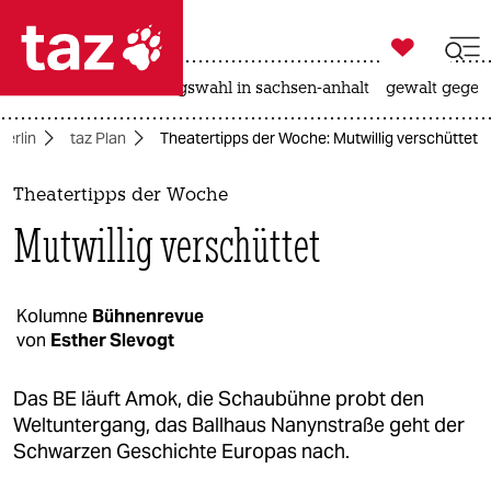

taz zahl ich
hitze
surfen
landtagswahl in sachsen-anhalt
gewalt gegen

taz zahl ich
Berlin
taz Plan
Theatertipps der Woche: Mutwillig verschüttet
taz zahl ich
themen
Theatertipps der Woche
Mutwillig verschüttet
politik
öko
Kolumne
Bühnenrevue
von
Esther Slevogt
gesellschaft
kultur
Das BE läuft Amok, die Schaubühne probt den
Weltuntergang, das Ballhaus Nanynstraße geht der
sport
Schwarzen Geschichte Europas nach.