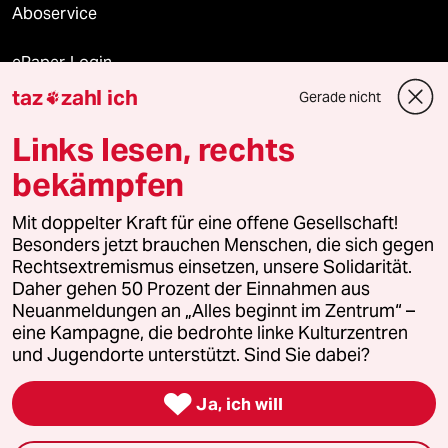
Aboservice
ePaper Login
taz
zahl ich
Gerade nicht

Downloads für Abonnierende
Links lesen, rechts
bekämpfen
© 2026 taz Verlags und Vertriebs GmbH
Mit doppelter Kraft für eine offene Gesellschaft!
Alle Rechte vorbehalten. Bei rechtlichen Fragen oder für Genehmigungen
wenden Sie sich bitte an
lizenzen@taz.de
Besonders jetzt brauchen Menschen, die sich gegen
Rechtsextremismus einsetzen, unsere Solidarität.
Daher gehen 50 Prozent der Einnahmen aus
Feedback
Redaktionsstatut
Kommune-Richtlinien
KI-
Neuanmeldungen an „Alles beginnt im Zentrum“ –
eine Kampagne, die bedrohte linke Kulturzentren
Leitlinie
Informant
Datenschutz
Impressum
AGB
und Jugendorte unterstützt. Sind Sie dabei?
Seitenwende
Einwilligungen widerrufen (Ads)

Ja, ich will