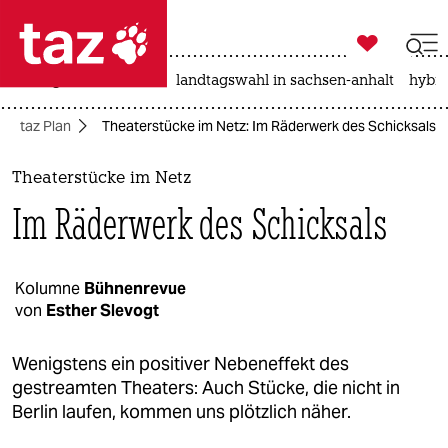

taz zahl ich
niedrigwasser
rente
landtagswahl in sachsen-anhalt
hybri

taz zahl ich
taz Plan
Theaterstücke im Netz: Im Räderwerk des Schicksals
taz zahl ich
themen
Theaterstücke im Netz
Im Räderwerk des Schicksals
politik
öko
Kolumne
Bühnenrevue
von
Esther Slevogt
gesellschaft
kultur
Wenigstens ein positiver Nebeneffekt des
gestreamten Theaters: Auch Stücke, die nicht in
sport
Berlin laufen, kommen uns plötzlich näher.