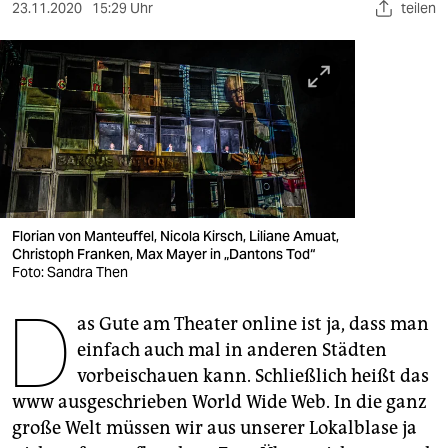
berlin
23.11.2020
15:29 Uhr
teilen
nord
wahrheit
verlag
verlag
veranstaltungen
Florian von Manteuffel, Nicola Kirsch, Liliane Amuat,
shop
Christoph Franken, Max Mayer in „Dantons Tod“
Foto: Sandra Then
fragen & hilfe
D
as Gute am Theater online ist ja, dass man
unterstützen
einfach auch mal in anderen Städten
abo
vorbeischauen kann. Schließlich heißt das
www ausgeschrieben World Wide Web. In die ganz
genossenschaft
große Welt müssen wir aus unserer Lokalblase ja