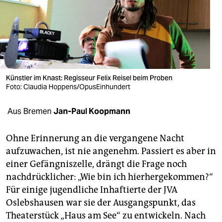
berlin
nord
wahrheit
verlag
Künstler im Knast: Regisseur Felix Reisel beim Proben
verlag
Foto: Claudia Hoppens/OpusEinhundert
veranstaltungen
Aus Bremen
Jan-Paul Koopmann
shop
Ohne Erinnerung an die vergangene Nacht
fragen & hilfe
aufzuwachen, ist nie angenehm. Passiert es aber in
einer Gefängniszelle, drängt die Frage noch
unterstützen
nachdrücklicher: „Wie bin ich hierhergekommen?“
abo
Für einige jugendliche Inhaftierte der JVA
Oslebshausen war sie der Ausgangspunkt, das
genossenschaft
Theaterstück „Haus am See“ zu entwickeln. Nach