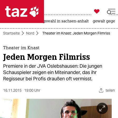

taz zahl ich
hitze
surfen
landtagswahl in sachsen-anhalt
gewalt gegen

taz zahl ich
Startseite
Nord
Theater im Knast: Jeden Morgen Filmriss
taz zahl ich
themen
Theater im Knast
Jeden Morgen Filmriss
politik
Premiere in der JVA Oslebshausen: Die jungen
öko
Schauspieler zeigen ein Miteinander, das ihr
Regisseur bei Profis draußen oft vermisst.
gesellschaft
16.11.2015
19:00 Uhr
teilen
kultur
sport