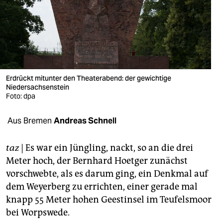
berlin
nord
wahrheit
verlag
Erdrückt mitunter den Theaterabend: der gewichtige
verlag
Niedersachsenstein
Foto: dpa
veranstaltungen
Aus Bremen
Andreas Schnell
shop
fragen & hilfe
taz
| Es war ein Jüngling, nackt, so an die drei
Meter hoch, der Bernhard Hoetger zunächst
unterstützen
vorschwebte, als es darum ging, ein Denkmal auf
abo
dem Weyerberg zu errichten, einer gerade mal
knapp 55 Meter hohen Geestinsel im Teufelsmoor
genossenschaft
bei Worpswede.