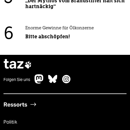
„Der Mythos vom Brandstifter hält sich
hartnäckig“
6
Enorme Gewinne für Ölkonzerne
Bitte abschöpfen!
taz

Folgen Sie uns
Ressorts
Politik