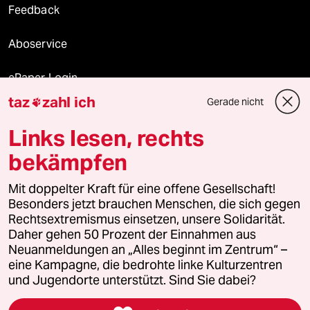
Feedback
Aboservice
ePaper Login
taz
zahl ich
Gerade nicht

Downloads für Abonnierende
Links lesen, rechts
bekämpfen
© 2026 taz Verlags und Vertriebs GmbH
Alle Rechte vorbehalten. Bei rechtlichen Fragen oder für Genehmigungen
Mit doppelter Kraft für eine offene Gesellschaft!
wenden Sie sich bitte an
lizenzen@taz.de
Besonders jetzt brauchen Menschen, die sich gegen
Rechtsextremismus einsetzen, unsere Solidarität.
Daher gehen 50 Prozent der Einnahmen aus
Feedback
Redaktionsstatut
Kommune-Richtlinien
KI-
Neuanmeldungen an „Alles beginnt im Zentrum“ –
eine Kampagne, die bedrohte linke Kulturzentren
Leitlinie
Informant
Datenschutz
Impressum
AGB
und Jugendorte unterstützt. Sind Sie dabei?
Seitenwende
Einwilligungen widerrufen (Ads)