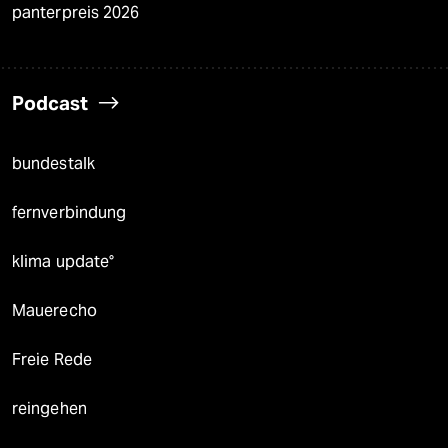
panterpreis 2026
Podcast
bundestalk
fernverbindung
klima update°
Mauerecho
Freie Rede
reingehen