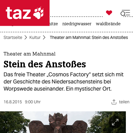

taz zahl ich
krieg in der ukraine
hitze
niedrigwasser
waldbrände

taz zahl ich
Startseite
Kultur
Theater am Mahnmal: Stein des Anstoßes
taz zahl ich
themen
Theater am Mahnmal
Stein des Anstoßes
politik
Das freie Theater „Cosmos Factory“ setzt sich mit
öko
der Geschichte des Niedersachsensteins bei
Worpswede auseinander. Ein mystischer Ort.
gesellschaft
16.8.2015
9:00 Uhr
teilen
kultur
sport