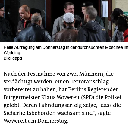
berlin
nord
wahrheit
verlag
Helle Aufregung am Donnerstag in der durchsuchten Moschee im
verlag
Wedding.
Bild: dapd
veranstaltungen
Nach der Festnahme von zwei Männern, die
shop
verdächtigt werden, einen Terroranschlag
fragen & hilfe
vorbereitet zu haben, hat Berlins Regierender
Bürgermeister Klaus Wowereit (SPD) die Polizei
unterstützen
gelobt. Deren Fahndungserfolg zeige, "dass die
abo
Sicherheitsbehörden wachsam sind", sagte
Wowereit am Donnerstag.
genossenschaft