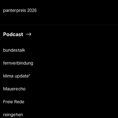
panterpreis 2026
Podcast
bundestalk
fernverbindung
klima update°
Mauerecho
Freie Rede
reingehen