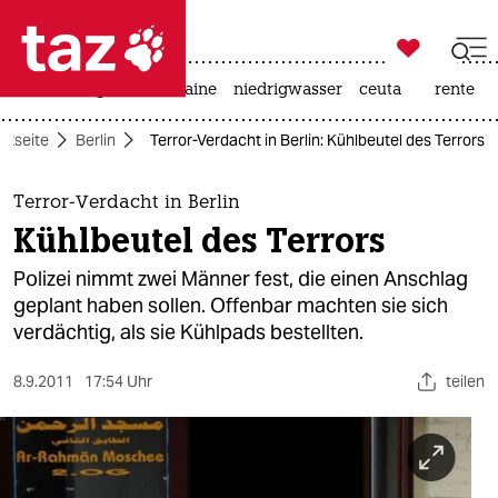

taz zahl ich
hitze
krieg in der ukraine
niedrigwasser
ceuta
rente

taz zahl ich
rtseite
Berlin
Terror-Verdacht in Berlin: Kühlbeutel des Terrors
taz zahl ich
themen
Terror-Verdacht in Berlin
Kühlbeutel des Terrors
politik
Polizei nimmt zwei Männer fest, die einen Anschlag
öko
geplant haben sollen. Offenbar machten sie sich
verdächtig, als sie Kühlpads bestellten.
gesellschaft
8.9.2011
17:54 Uhr
teilen
kultur
sport