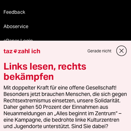
Feedback
Aboservice
ePaper Login
taz
zahl ich
Gerade nicht

Downloads für Abonnierende
Links lesen, rechts
bekämpfen
© 2026 taz Verlags und Vertriebs GmbH
Mit doppelter Kraft für eine offene Gesellschaft!
Alle Rechte vorbehalten. Bei rechtlichen Fragen oder für Genehmigungen
wenden Sie sich bitte an
lizenzen@taz.de
Besonders jetzt brauchen Menschen, die sich gegen
Rechtsextremismus einsetzen, unsere Solidarität.
Daher gehen 50 Prozent der Einnahmen aus
Feedback
Redaktionsstatut
Kommune-Richtlinien
KI-
Neuanmeldungen an „Alles beginnt im Zentrum“ –
eine Kampagne, die bedrohte linke Kulturzentren
Leitlinie
Informant
Datenschutz
Impressum
AGB
und Jugendorte unterstützt. Sind Sie dabei?