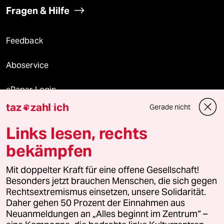
Fragen & Hilfe
Feedback
Aboservice
ePaper Login
taz
zahl ich
Gerade nicht

Downloads für Abonnierende
Links lesen, rechts
bekämpfen
© 2026 taz Verlags und Vertriebs GmbH
Mit doppelter Kraft für eine offene Gesellschaft!
Alle Rechte vorbehalten. Bei rechtlichen Fragen oder für Genehmigungen
wenden Sie sich bitte an
lizenzen@taz.de
Besonders jetzt brauchen Menschen, die sich gegen
Rechtsextremismus einsetzen, unsere Solidarität.
Daher gehen 50 Prozent der Einnahmen aus
Feedback
Redaktionsstatut
Kommune-Richtlinien
KI-
Neuanmeldungen an „Alles beginnt im Zentrum“ –