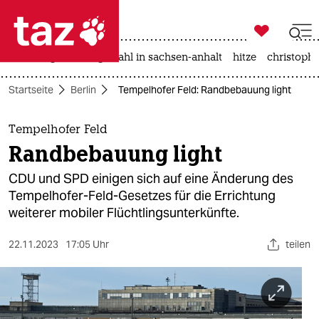

taz zahl ich
iran-krieg
landtagswahl in sachsen-anhalt
hitze
christophe

taz zahl ich
Startseite
Berlin
Tempelhofer Feld: Randbebauung light
taz zahl ich
themen
Tempelhofer Feld
Randbebauung light
politik
CDU und SPD einigen sich auf eine Änderung des
öko
Tempelhofer-Feld-Gesetzes für die Errichtung
weiterer mobiler Flüchtlingsunterkünfte.
gesellschaft
22.11.2023
17:05 Uhr
teilen
kultur
sport