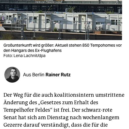
berlin
nord
wahrheit
verlag
Großunterkunft wird größer: Aktuell stehen 850 Tempohomes vor
verlag
den Hangars des Ex-Flughafens
Foto: Lena Lachnit/dpa
veranstaltungen
shop
Aus Berlin
Rainer Rutz
fragen & hilfe
Der Weg für die auch koalitionsintern umstrittene
unterstützen
Änderung des „Gesetzes zum Erhalt des
abo
Tempelhofer Feldes“ ist frei. Der schwarz-rote
Senat hat sich am Dienstag nach wochenlangem
genossenschaft
Gezerre darauf verständigt, dass die für die