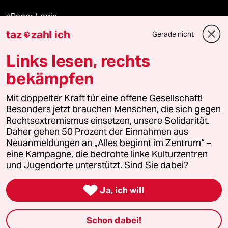
ePaper Login
taz
zahl ich
Gerade nicht

Downloads für Abonnierende
Links lesen, rechts
bekämpfen
© 2026 taz Verlags und Vertriebs GmbH
Alle Rechte vorbehalten. Bei rechtlichen Fragen oder für Genehmigungen
Mit doppelter Kraft für eine offene Gesellschaft!
wenden Sie sich bitte an
lizenzen@taz.de
Besonders jetzt brauchen Menschen, die sich gegen
Rechtsextremismus einsetzen, unsere Solidarität.
Daher gehen 50 Prozent der Einnahmen aus
Feedback
Redaktionsstatut
Kommune-Richtlinien
KI-
Neuanmeldungen an „Alles beginnt im Zentrum“ –
eine Kampagne, die bedrohte linke Kulturzentren
Leitlinie
Informant
Datenschutz
Impressum
AGB
und Jugendorte unterstützt. Sind Sie dabei?
Seitenwende
Einwilligungen widerrufen (Ads)

Ja, ich will
Schon dabei!