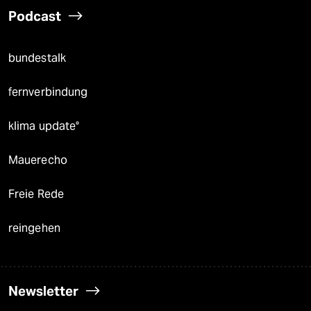
Podcast
bundestalk
fernverbindung
klima update°
Mauerecho
Freie Rede
reingehen
Newsletter