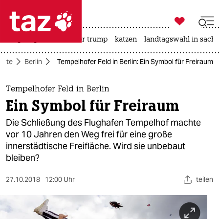

taz zahl ich
bergsteigen
usa unter trump
katzen
landtagswahl in sachs

taz zahl ich
seite
Berlin
Tempelhofer Feld in Berlin: Ein Symbol für Freiraum
taz zahl ich
themen
Tempelhofer Feld in Berlin
Ein Symbol für Freiraum
politik
Die Schließung des Flughafen Tempelhof machte
öko
vor 10 Jahren den Weg frei für eine große
innerstädtische Freifläche. Wird sie unbebaut
gesellschaft
bleiben?
kultur
27.10.2018
12:00 Uhr
teilen
sport