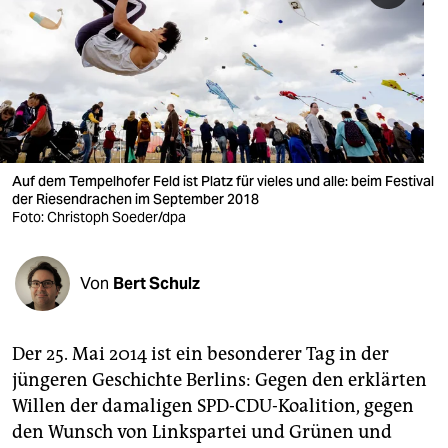
berlin
nord
wahrheit
verlag
verlag
Auf dem Tempelhofer Feld ist Platz für vieles und alle: beim Festival
der Riesendrachen im September 2018
veranstaltungen
Foto: Christoph Soeder/dpa
shop
Von
Bert Schulz
fragen & hilfe
unterstützen
Der 25. Mai 2014 ist ein besonderer Tag in der
abo
jüngeren Geschichte Berlins: Gegen den erklärten
Willen der damaligen SPD-CDU-Koalition, gegen
genossenschaft
den Wunsch von Linkspartei und Grünen und