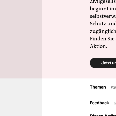
Zivilgesell
beginnt im
selbstverw
Schutz und 
zugänglich
Finden Sie
Aktion.
Jetzt u
Themen
#S
Feedback
K