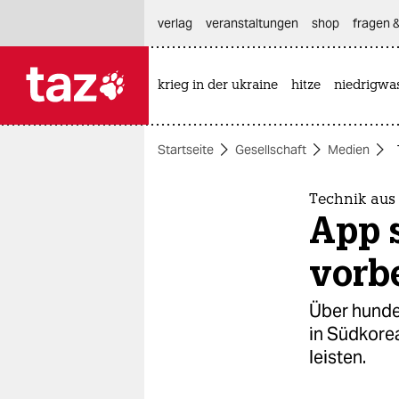
hautnavigation anspringen
hauptinhalt anspringen
footer anspringen
verlag
veranstaltungen
shop
fragen &
krieg in der ukraine
hitze
niedrigwa

taz zahl ich
taz zahl ich
Startseite
Gesellschaft
Medien
themen
politik
Technik aus
App s
öko
vorb
gesellschaft
Über hunde
kultur
in Südkorea
leisten.
sport