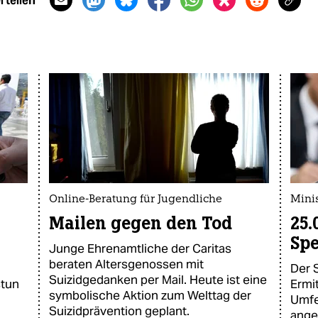
 teilen
Online-Beratung für Jugendliche
Mini
Mailen gegen den Tod
25.
Sp
Junge Ehrenamtliche der Caritas
beraten Altersgenossen mit
g
Der 
Suizidgedanken per Mail. Heute ist eine
stun
Ermit
symbolische Aktion zum Welttag der
Umfe
Suizidprävention geplant.
ange