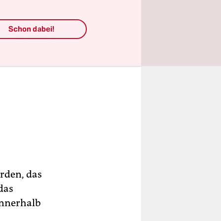
Schon dabei!
rden, das
das
innerhalb