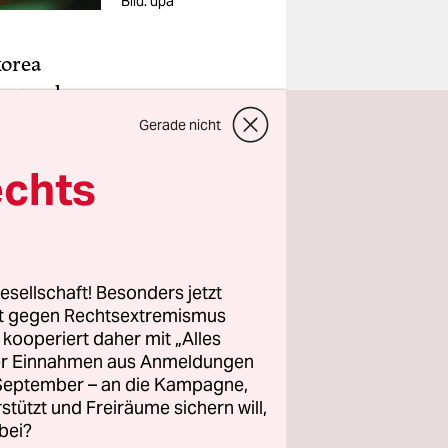
Bild: dpa
korea
pp werden
vom
Gerade nicht
n dabei
echts
matisch
vitäten in
esellschaft! Besonders jetzt
 Ihre
rt gegen Rechtsextremismus
t
z kooperiert daher mit „Alles
iele Eltern
ller Einnahmen aus Anmeldungen
rnehmen.
. September – an die Kampagne,
rstützt und Freiräume sichern will,
bei?