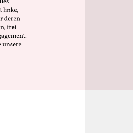
lles
 linke,
ür deren
n, frei
ngagement.
e unsere