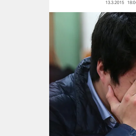
berlin
13.3.2015
18:0
nord
wahrheit
verlag
verlag
veranstaltungen
shop
fragen & hilfe
unterstützen
abo
genossenschaft