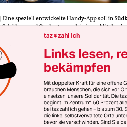
| Eine speziell entwickelte Handy-App soll in Süd
n Schülern und Studenten verhindern. Mit der A
en des Bildungsministeriums vom Freitag alle 
taz
zahl ich

 aus verschickten Nachrichten gescannt. Werde
Links lesen, r
„Suizid-verbundene“ Wörter genutzt, wird auto
achricht an die Eltern geschickt.
bekämpfen
rchleuchtet den Angaben zufolge alle Handy-Akti
Mit doppelter Kraft für eine offene G
etzwerken, Textnachrichten und Internet-Suchen.
brauchen Menschen, die sich vor O
ll nach Angaben des Bildungsministeriums nich
einsetzen, unsere Solidarität. Die ta
nd sein. Trotzdem werde gehofft, dass möglichst v
beginnt im Zentrum“. 50 Prozent a
lation auf ihren und den Handys ihrer Kinder vo
bei taz zahl ich gehen – bis zum 30
die linke, selbstverwaltete Orte unte
bevor sie verschwinden. Sind Sie da