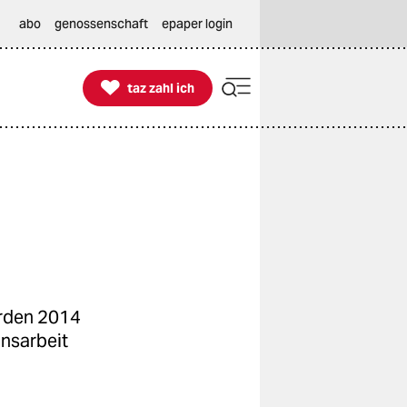
abo
genossenschaft
epaper login

taz zahl ich
taz zahl ich
urden 2014
onsarbeit