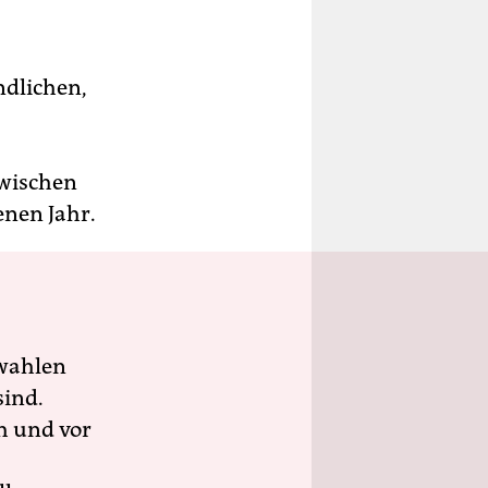
ndlichen,
zwischen
enen Jahr.
wahlen
sind.
h und vor