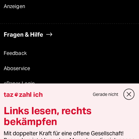
Anzeigen
Fragen & Hilfe
Feedback
Aboservice
ePaper Login
taz
zahl ich
Gerade nicht

Downloads für Abonnierende
Links lesen, rechts
bekämpfen
© 2026 taz Verlags und Vertriebs GmbH
Alle Rechte vorbehalten. Bei rechtlichen Fragen oder für Genehmigungen
Mit doppelter Kraft für eine offene Gesellschaft!
wenden Sie sich bitte an
lizenzen@taz.de