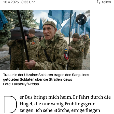
berlin
18.4.2025
8:33 Uhr
teilen
nord
wahrheit
verlag
verlag
veranstaltungen
shop
fragen & hilfe
Trauer in der Ukraine: Soldaten tragen den Sarg eines
getöteten Soldaten über die Straßen Kiews
unterstützen
Foto: Lukatsky/AP/dpa
D
abo
er Bus bringt mich heim. Er fährt durch die
Hügel, die nur wenig Frühlingsgrün
genossenschaft
zeigen. Ich sehe Störche, einige fliegen