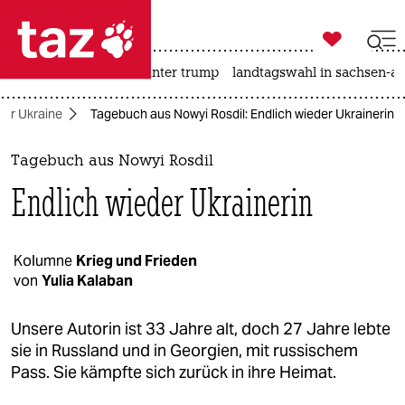

taz zahl ich
nahost-konflikt
usa unter trump
landtagswahl in sachsen-an

taz zahl ich
 der Ukraine
Tagebuch aus Nowyi Rosdil: Endlich wieder Ukrainerin
taz zahl ich
themen
Tagebuch aus Nowyi Rosdil
Endlich wieder Ukrainerin
politik
öko
Kolumne
Krieg und Frieden
von
Yulia Kalaban
gesellschaft
kultur
Unsere Autorin ist 33 Jahre alt, doch 27 Jahre lebte
sie in Russland und in Georgien, mit russischem
sport
Pass. Sie kämpfte sich zurück in ihre Heimat.