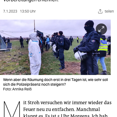
berlin
nord
7.1.2023
13:50 Uhr
teilen
wahrheit
verlag
verlag
veranstaltungen
shop
fragen & hilfe
Wenn aber die Räumung doch erst in drei Tagen ist, wie sehr soll
sich die Polizeipräsenz noch steigern?
unterstützen
Foto: Annika Reiß
M
abo
it Stroh versuchen wir immer wieder das
genossenschaft
Feuer neu zu entfachen. Manchmal
klappt es. Es ist 5 Uhr Morgens. Ich hab