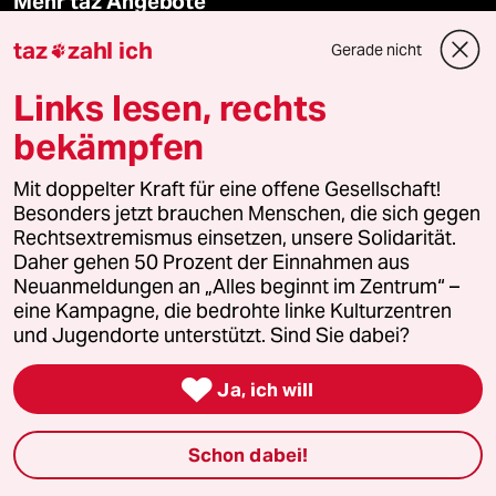
Mehr taz Angebote
taz
zahl ich
Gerade nicht

Reisen
Links lesen, rechts
Kantine
bekämpfen
Shop
Mit doppelter Kraft für eine offene Gesellschaft!
Besonders jetzt brauchen Menschen, die sich gegen
Anzeigen
Rechtsextremismus einsetzen, unsere Solidarität.
Daher gehen 50 Prozent der Einnahmen aus
Neuanmeldungen an „Alles beginnt im Zentrum“ –
eine Kampagne, die bedrohte linke Kulturzentren
Fragen & Hilfe
und Jugendorte unterstützt. Sind Sie dabei?

Ja, ich will
Feedback
Schon dabei!
Aboservice