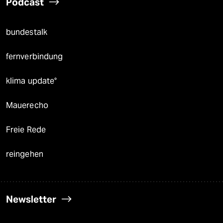
Podcast
bundestalk
fernverbindung
klima update°
Mauerecho
Freie Rede
reingehen
Newsletter