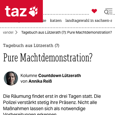

taz zahl ich
iran-krieg
ceuta
hitze
katzen
landtagswahl in sachsen-an

taz zahl ich
mawandel
Tagebuch aus Lützerath (7): Pure Machtdemonstration?
taz zahl ich
themen
Tagebuch aus Lützerath (7)
Pure Machtdemonstration?
politik
öko
Kolumne
Countdown Lützerath
gesellschaft
von
Annika Reiß
kultur
Die Räumung findet erst in drei Tagen statt. Die
Polizei verstärkt stetig ihre Präsenz. Nicht alle
sport
Maßnahmen lassen sich als notwendige
Vorbereitungen erkennen.