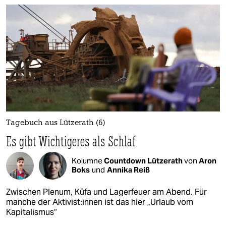
Tagebuch aus Lützerath (6)
Es gibt Wichtigeres als Schlaf
Kolumne
Countdown Lützerath
von
Aron
Boks
und
Annika Reiß
Zwischen Plenum, Küfa und Lagerfeuer am Abend. Für
manche der Ak­ti­vis­t:in­nen ist das hier „Urlaub vom
Kapitalismus“