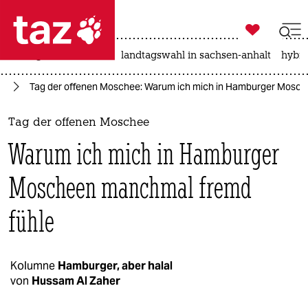

taz zahl ich
niedrigwasser
rente
landtagswahl in sachsen-anhalt
hybri

taz zahl ich
rd
Tag der offenen Moschee: Warum ich mich in Hamburger Mosc
taz zahl ich
themen
Tag der offenen Moschee
Warum ich mich in Hamburger
politik
Moscheen manchmal fremd
öko
fühle
gesellschaft
kultur
Kolumne
Hamburger, aber halal
sport
von
Hussam Al Zaher