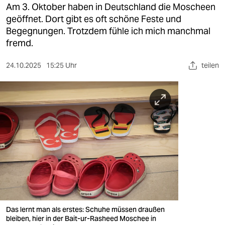
berlin
Am 3. Oktober haben in Deutschland die Moscheen
geöffnet. Dort gibt es oft schöne Feste und
nord
Begegnungen. Trotzdem fühle ich mich manchmal
fremd.
wahrheit
24.10.2025
15:25 Uhr
teilen
verlag
verlag
veranstaltungen
shop
fragen & hilfe
unterstützen
abo
genossenschaft
Das lernt man als erstes: Schuhe müssen draußen
bleiben, hier in der Bait-ur-Rasheed Moschee in