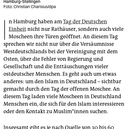
epaper login
Hamburg-Stellingen
Foto: Christian Charisius/dpa
I
n Hamburg haben am
Tag der Deutschen
Einheit
nicht nur Rathäuser, sondern auch viele
Moscheen ihre Türen geöffnet. An diesem Tag
sprechen wir nicht nur über die Versäumnisse
Westdeutschlands bei der Vereinigung mit dem
Osten, über die Fehler von Regierung und
Gesellschaft und die Enttäuschungen vieler
ostdeutscher Menschen. Es geht auch um etwas
anderes: um den Islam in Deutschland – sichtbar
gemacht durch den Tag der offenen Moschee. An
diesem Tag laden viele Moscheen in Deutschland
Menschen ein, die sich für den Islam interessieren
oder den Kontakt zu Mus­li­m*in­nen suchen.
Insgesamt gibt es je nach Quelle von 30 bis 60