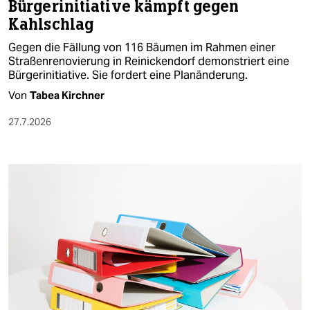
epaper login
Bürgerinitiative kämpft gegen
Kahlschlag
Gegen die Fällung von 116 Bäumen im Rahmen einer
Straßenrenovierung in Reinickendorf demonstriert eine
Bürgerinitiative. Sie fordert eine Planänderung.
Von
Tabea Kirchner
27.7.2026