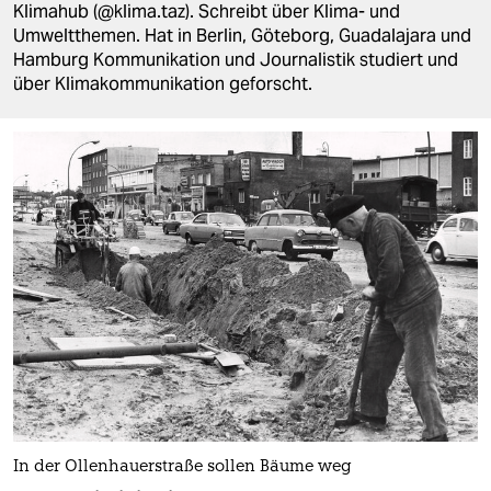
berlin
Klimahub (@klima.taz). Schreibt über Klima- und
Umweltthemen. Hat in Berlin, Göteborg, Guadalajara und
nord
Hamburg Kommunikation und Journalistik studiert und
über Klimakommunikation geforscht.
wahrheit
verlag
verlag
veranstaltungen
shop
fragen & hilfe
unterstützen
abo
genossenschaft
In der Ollenhauerstraße sollen Bäume weg