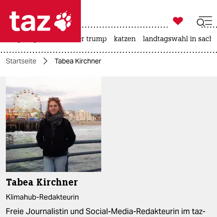

taz zahl ich
bergsteigen
usa unter trump
katzen
landtagswahl in sachs

taz zahl ich
Startseite
Tabea Kirchner
taz zahl ich
themen
politik
öko
gesellschaft
kultur
Tabea Kirchner
sport
Klimahub-Redakteurin
Freie Journalistin und Social-Media-Redakteurin im taz-