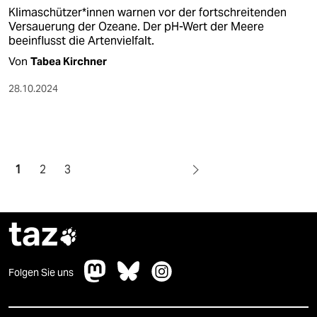
Kli­ma­schüt­ze­r*in­nen warnen vor der fortschreitenden
Versauerung der Ozeane. Der pH-Wert der Meere
beeinflusst die Artenvielfalt.
Von
Tabea Kirchner
28.10.2024
1
2
3
taz

Folgen Sie uns