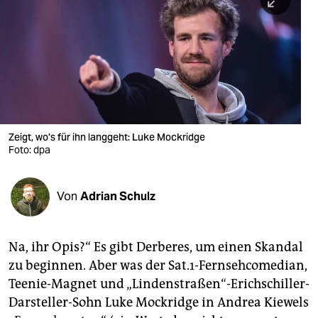
berlin
nord
wahrheit
verlag
verlag
Zeigt, wo's für ihn langgeht: Luke Mockridge
Foto: dpa
veranstaltungen
shop
Von
Adrian Schulz
fragen & hilfe
unterstützen
Na, ihr Opis?“ Es gibt Derberes, um einen Skandal
zu beginnen. Aber was der Sat.1-Fernsehcomedian,
abo
Teenie-Magnet und „Lindenstraßen“-Erichschiller-
genossenschaft
Darsteller-Sohn Luke Mockridge in Andrea Kiewels