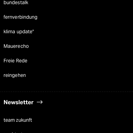
bundestalk
fernverbindung
klima update°
Mauerecho
Freie Rede
reingehen
Newsletter
team zukunft