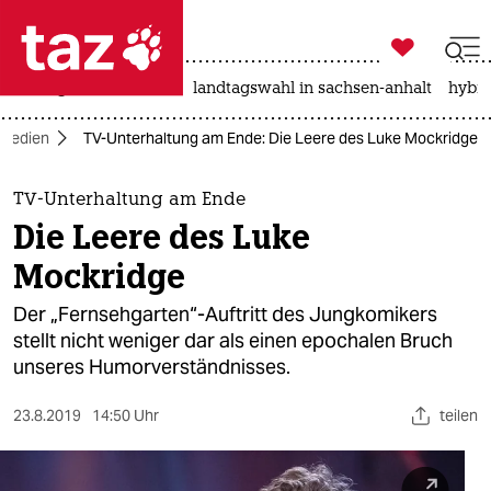

taz zahl ich
niedrigwasser
rente
landtagswahl in sachsen-anhalt
hybri

taz zahl ich
Medien
TV-Unterhaltung am Ende: Die Leere des Luke Mockridge
taz zahl ich
themen
TV-Unterhaltung am Ende
Die Leere des Luke
politik
Mockridge
öko
Der „Fernsehgarten“-Auftritt des Jungkomikers
stellt nicht weniger dar als einen epochalen Bruch
gesellschaft
unseres Humor­verständnisses.
kultur
23.8.2019
14:50 Uhr
teilen
sport