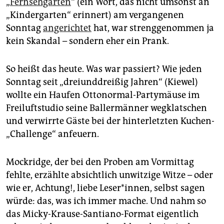
„
Fernsehgarten
“ (ein Wort, das nicht umsonst an
epaper login
„Kindergarten“ erinnert) am vergangenen
Sonntag
angerichtet
hat, war strenggenommen ja
kein Skandal – sondern eher ein Prank.
So heißt das heute. Was war passiert? Wie jeden
Sonntag seit „dreiunddreißig Jahren“ (Kiewel)
wollte ein Haufen Ottonormal-Partymäuse im
Freiluftstudio seine Ballermänner wegklatschen
und verwirrte Gäste bei der hinterletzten Kuchen-
„Challenge“ anfeuern.
Mockridge, der bei den Proben am Vormittag
fehlte, erzählte absichtlich unwitzige Witze – oder
wie er, Achtung!, liebe Leser*innen, selbst sagen
würde: das, was ich immer mache. Und nahm so
das Micky-Krause-Santiano-Format eigentlich