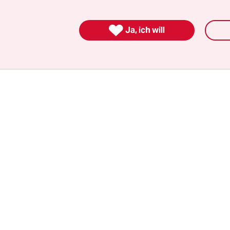
eicht auch lesbische Frauen zu Tode gekommen se
 faselte nur von „Schwulenhass“ und „Schwulencl

Ja, ich will
ll auf den Täter und das Tatmotiv zu konzentrier
on Augenzeugen? Keine.