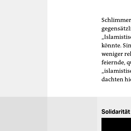
Schlimmer 
gegensätzl
„Islamisti
könnte. Si
weniger rel
feiernde, 
„islamisti
dachten hi
Solidaritä