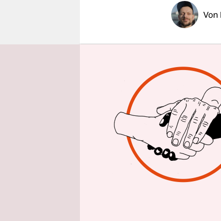
epaper login
Von
Sonntagna
Pulse in ­O
jährigen 
Brennpunkt
prompt die
Moderatori
Ingo Zampe
„schwul“ u
beide habi
Zamperoni 
Geschwülst