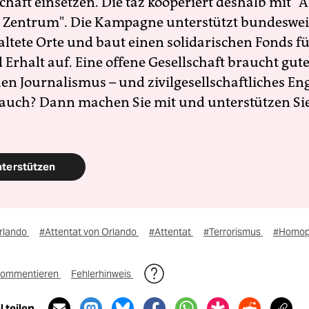
schaft einsetzen. Die taz kooperiert deshalb mit "A
 Zentrum". Die Kampagne unterstützt bundesweit
altete Orte und baut einen solidarischen Fonds f
Erhalt auf. Eine offene Gesellschaft braucht gute
en Journalismus – und zivilgesellschaftliches E
 auch? Dann machen Sie mit und unterstützen Si
nterstützen
rlando
#Attentat von Orlando
#Attentat
#Terrorismus
#Homop
ommentieren
Fehlerhinweis
 teilen