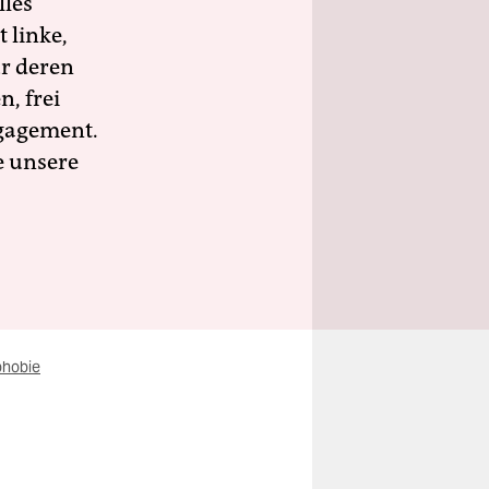
lles
 linke,
ür deren
n, frei
ngagement.
e unsere
hobie