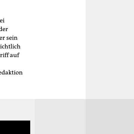
ei
der
er sein
ichtlich
iff auf
Redaktion