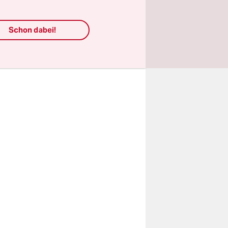
in könnten.
ub“, um
Schon dabei!
en?