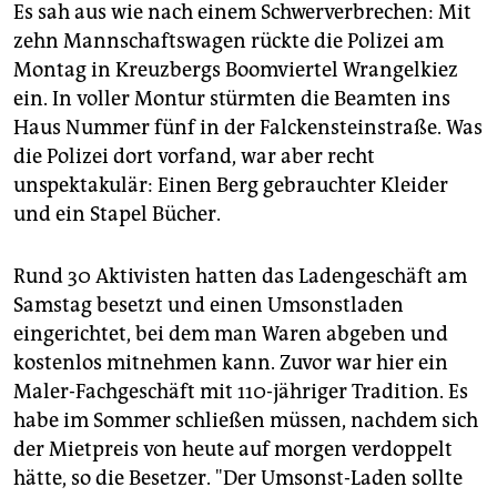
berlin
Es sah aus wie nach einem Schwerverbrechen: Mit
zehn Mannschaftswagen rückte die Polizei am
nord
Montag in Kreuzbergs Boomviertel Wrangelkiez
ein. In voller Montur stürmten die Beamten ins
wahrheit
Haus Nummer fünf in der Falckensteinstraße. Was
verlag
die Polizei dort vorfand, war aber recht
unspektakulär: Einen Berg gebrauchter Kleider
verlag
und ein Stapel Bücher.
veranstaltungen
Rund 30 Aktivisten hatten das Ladengeschäft am
shop
Samstag besetzt und einen Umsonstladen
fragen & hilfe
eingerichtet, bei dem man Waren abgeben und
kostenlos mitnehmen kann. Zuvor war hier ein
unterstützen
Maler-Fachgeschäft mit 110-jähriger Tradition. Es
abo
habe im Sommer schließen müssen, nachdem sich
der Mietpreis von heute auf morgen verdoppelt
genossenschaft
hätte, so die Besetzer. "Der Umsonst-Laden sollte