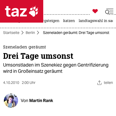

taz zahl ich
iran-krieg
ceuta
bergsteigen
katzen
landtagswahl in sac

taz zahl ich
Startseite
Berlin
Szeneladen geräumt: Drei Tage umsonst
taz zahl ich
themen
Szeneladen geräumt
Drei Tage umsonst
politik
Umsonstladen im Szenekiez gegen Gentrifizierung
öko
wird in Großeinsatz geräumt
gesellschaft
4.10.2010
2:00 Uhr
teilen
kultur
Von
Martin Rank
sport