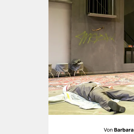
berlin
nord
wahrheit
verlag
verlag
veranstaltungen
shop
fragen & hilfe
unterstützen
abo
genossenschaft
Von
Barbara