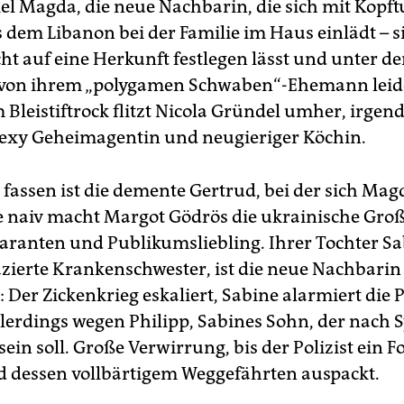
el Magda, die neue Nachbarin, die sich mit Kopf
 dem Libanon bei der Familie im Haus einlädt – s
ht auf eine Herkunft festlegen lässt und unter de
von ihrem „polygamen Schwaben“-Ehemann leide
Bleistiftrock flitzt Nicola Gründel umher, irgen
exy Geheimagentin und neugieriger Köchin.
 fassen ist die demente Gertrud, bei der sich Magd
ie naiv macht Margot Gödrös die ukrainische Gro
ranten und Publikumsliebling. Ihrer Tochter Sa
zierte Krankenschwester, ist die neue Nachbarin 
: Der Zickenkrieg eskaliert, Sabine alarmiert die P
lerdings wegen Philipp, Sabines Sohn, der nach 
sein soll. Große Verwirrung, bis der Polizist ein F
d dessen vollbärtigem Weggefährten auspackt.