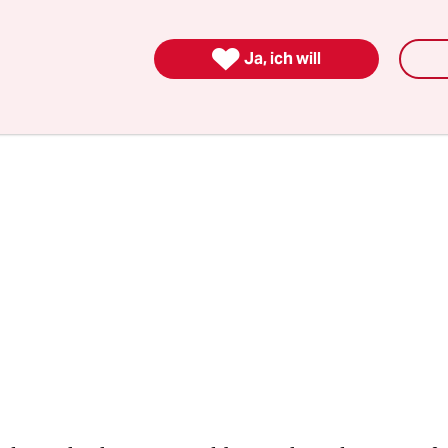
ls mehrschichtiges Verwechslungsspiel, bei dem d
 ein zweites oder drittes Gesicht erhalten.

Ja, ich will