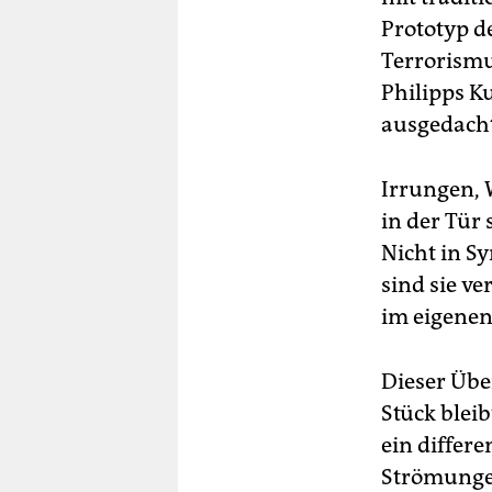
Prototyp d
Terrorismu
Philipps K
ausgedacht
Irrungen, 
in der Tür
Nicht in S
sind sie ve
im eigenen
Dieser Übe
Stück blei
ein differe
Strömungen