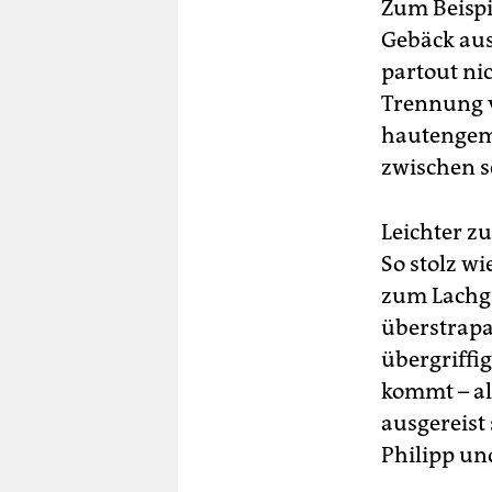
Zum Beispi
Gebäck aus
partout nic
Trennung 
hautengem 
zwischen s
Leichter zu
So stolz w
zum Lachga
überstrapa
übergriffig
kommt – al
ausgereist 
Philipp un