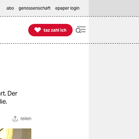
abo
genossenschaft
epaper login

taz zahl ich
taz zahl ich
rt. Der
ie.
teilen