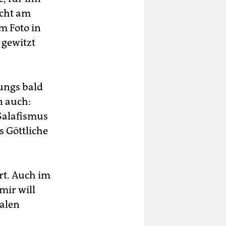
icht am
m Foto in
 gewitzt
ungs bald
n auch:
 Salafismus
s Göttliche
rt. Auch im
mir will
kalen