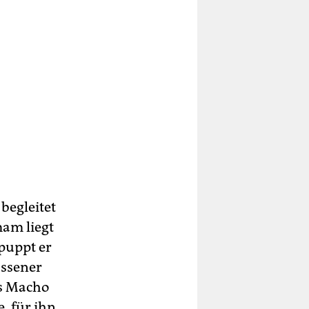
begleitet
mam liegt
puppt er
assener
s Macho
, für ihn