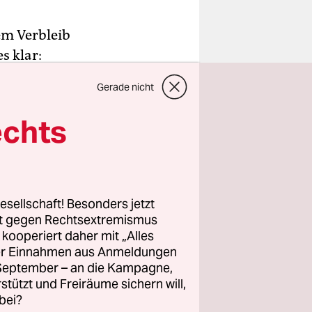
em Verbleib
s klar:
 – da hatte
Gerade nicht
 leichtes
ken. Hat
echts
him Amir im
werk fürs
esellschaft! Besonders jetzt
rt gegen Rechtsextremismus
z kooperiert daher mit „Alles
ergangenes
ller Einnahmen aus Anmeldungen
. September – an die Kampagne,
a gelingt
rstützt und Freiräume sichern will,
ie zu
bei?