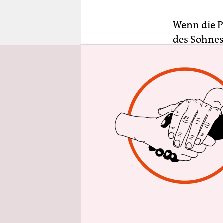
epaper login
Wenn die P
des Sohnes 
Vater weg, 
eine Radik
Spiel, den
man schon 
So einfach
Stück „Stir
Schauspiel
uraufgefüh
Jahr mit d
Überraschu
ihm das Ku