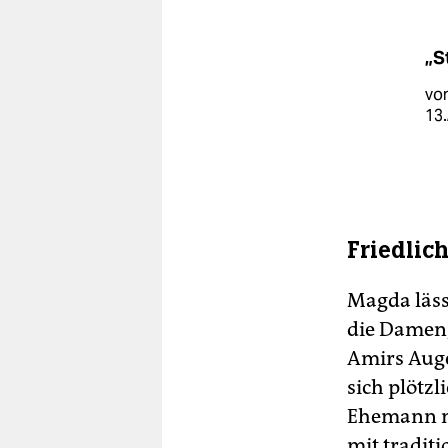
„S
von
13.
Friedlich
Magda läss
die Damen,
Amirs Auge
sich plötzl
Ehemann m
mit traditi