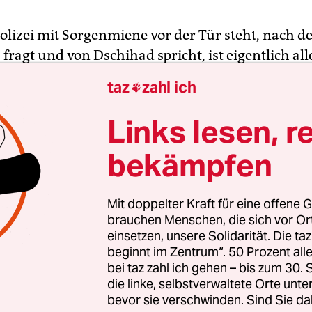
olizei mit Sorgenmiene vor der Tür steht, nach d
fragt und von Dschihad spricht, ist eigentlich alle
Mutter überfordert, Werte futsch, Zukunft kaputt
taz
zahl ich

alinski-Moschee mit islamistischem Hassprediger
 Jungen als lebendige Bombe in den Krieg zu schic
Links lesen, r
von gehört.
bekämpfen
 entlässt einen der syrische Autor und Arzt Ibra
b, bevor du stirbst“ allerdings nicht. Als Auftrags
Mit doppelter Kraft für eine offene G
 Köln wurde es in der Regie von Rafael Sanchez
brauchen Menschen, die sich vor O
einsetzen, unsere Solidarität. Die ta
rt. Der 33-jährige Amir, seit 2002 in Wien, hat v
beginnt im Zentrum“. 50 Prozent a
er Ehrenmordkomödie „Habe die Ehre“ den
bei taz zahl ich gehen – bis zum 30
ngshit in Köln geliefert. Mit seinem neuen Dram
die linke, selbstverwaltete Orte unte
nststück, auch aus dem Terrorthema eine Komöd
bevor sie verschwinden. Sind Sie da