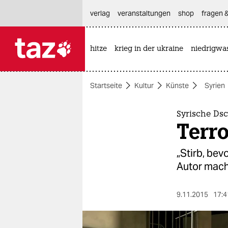
hautnavigation anspringen
hauptinhalt anspringen
footer anspringen
verlag
veranstaltungen
shop
fragen &
hitze
krieg in der ukraine
niedrigwa

taz zahl ich
taz zahl ich
Startseite
Kultur
Künste
Syrien
themen
politik
Syrische Ds
Terro
öko
„Stirb, bev
gesellschaft
Autor mach
kultur
9.11.2015
17:4
sport