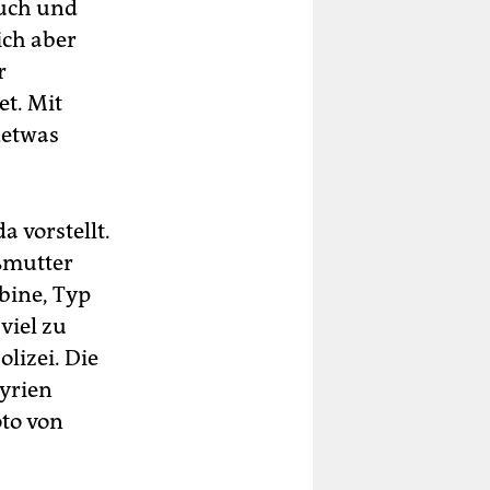
tuch und
ich aber
r
t. Mit
detwas
a vorstellt.
ßmutter
bine, Typ
viel zu
olizei. Die
Syrien
oto von