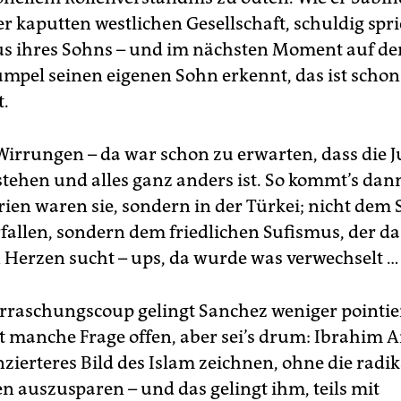
er kaputten westlichen Gesellschaft, schuldig spr
s ihres Sohns – und im nächsten Moment auf de
umpel seinen eigenen Sohn erkennt, das ist schon
.
Wirrungen – da war schon zu erwarten, dass die J
 stehen und alles ganz anders ist. So kommt’s dan
yrien waren sie, sondern in der Türkei; nicht dem
rfallen, sondern dem friedlichen Sufismus, der da
 Herzen sucht – ups, da wurde was verwechselt …
rraschungscoup gelingt Sanchez weniger pointie
bt manche Frage offen, aber sei’s drum: Ibrahim A
nzierteres Bild des Islam zeichnen, ohne die radi
 auszusparen – und das gelingt ihm, teils mit