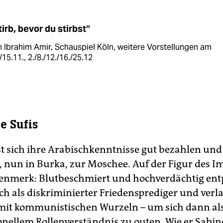
tirb, bevor du stirbst“
 Ibrahim Amir, Schauspiel Köln, weitere Vorstellungen am
/15.11., 2./8./12./16./25.12
e Sufis
t sich ihre Arabischkenntnisse gut bezahlen und 
 nun in Burka, zur Moschee. Auf der Figur des I
nmerk: Blutbeschmiert und hochverdächtig ent
ich als diskriminierter Friedensprediger und verl
it kommunistischen Wurzeln – um sich dann al
onellem Rollenverständnis zu outen. Wie er Sabine