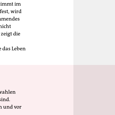
 Nimmt im
fest, wird
emmendes
nicht
zeigt die
e das Leben
wahlen
sind.
h und vor