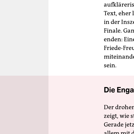
aufkläreri
Text, eher 
in der Ins
Finale. Ga
enden: Ein
Friede-Fre
miteinande
sein.
Die Enga
Der drohe
zeigt, wie
Gerade jet
allem mit d