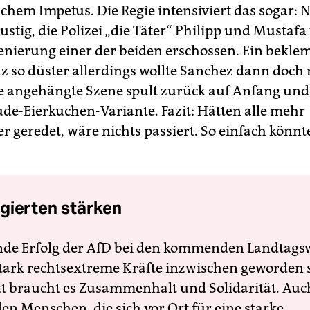
schem Impetus. Die Regie intensiviert das sogar:
lustig, die Polizei „die Täter“ Philipp und Mustafa 
zenierung einer der beiden erschossen. Ein bekl
nz so düster allerdings wollte Sanchez dann doch 
e angehängte Szene spult zurück auf Anfang und 
ude-Eierkuchen-Variante. Fazit: Hätten alle mehr
r geredet, wäre nichts passiert. So einfach könnt
gierten stärken
nde Erfolg der AfD bei den kommenden Landtags
 stark rechtsextreme Kräfte inzwischen geworden 
zt braucht es Zusammenhalt und Solidarität. Auc
en Menschen, die sich vor Ort für eine starke