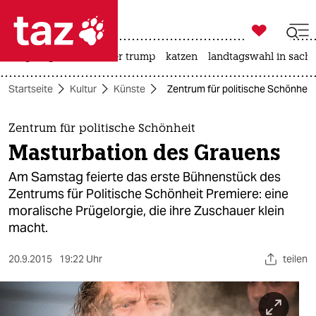

taz zahl ich
bergsteigen
usa unter trump
katzen
landtagswahl in sachs

taz zahl ich
Startseite
Kultur
Künste
Zentrum für politische Schönheit
taz zahl ich
themen
Zentrum für politische Schönheit
Masturbation des Grauens
politik
Am Samstag feierte das erste Bühnenstück des
öko
Zentrums für Politische Schönheit Premiere: eine
moralische Prügelorgie, die ihre Zuschauer klein
gesellschaft
macht.
kultur
20.9.2015
19:22 Uhr
teilen
sport