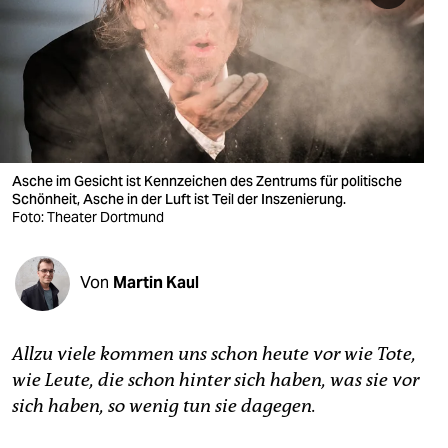
berlin
nord
wahrheit
verlag
verlag
Asche im Gesicht ist Kennzeichen des Zentrums für politische
Schönheit, Asche in der Luft ist Teil der Inszenierung.
veranstaltungen
Foto: Theater Dortmund
shop
Von
Martin Kaul
fragen & hilfe
unterstützen
Allzu viele kommen uns schon heute vor wie Tote,
abo
wie Leute, die schon hinter sich haben, was sie vor
sich haben, so wenig tun sie dagegen.
genossenschaft