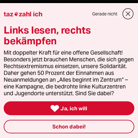
Veranstaltungen
taz
zahl ich
Gerade nicht

Links lesen, rechts
Demnächst
bekämpfen
Vor Ort
Mit doppelter Kraft für eine offene Gesellschaft!
Besonders jetzt brauchen Menschen, die sich gegen
Live im Stream
Rechtsextremismus einsetzen, unsere Solidarität.
Daher gehen 50 Prozent der Einnahmen aus
Vergangene
Neuanmeldungen an „Alles beginnt im Zentrum“ –
eine Kampagne, die bedrohte linke Kulturzentren
taz lab 2027
und Jugendorte unterstützt. Sind Sie dabei?

Ja, ich will
Mehr taz Lesestoff
Schon dabei!
taz Blogs