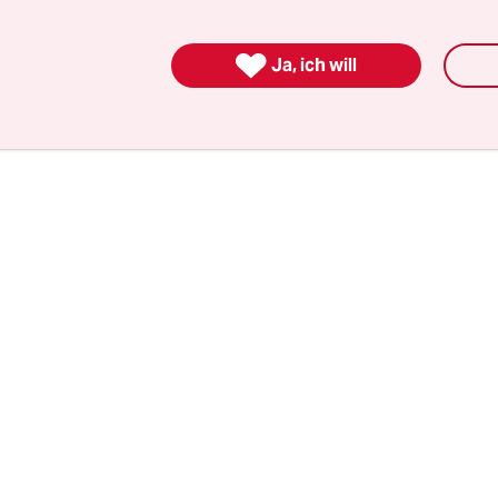
er hatte mithilfe einer KI Lehmanns Stimme ohn
ng
nachgeahmt
und für zwei Videos genutzt. Das 

Ja, ich will
eine Verletzung in Lehmanns Persönlichkeitsrech
 das Recht an der eigenen Stimme zähle.