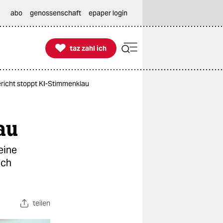
abo
genossenschaft
epaper login

taz zahl ich
taz zahl ich
icht stoppt KI-Stimmenklau
au
eine
uch
teilen