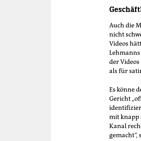
Geschäft
Auch die M
nicht schw
Videos hätt
Lehmanns 
der Videos
als für sat
Es könne d
Gericht „o
identifizie
mit knapp 
Kanal recht
gemacht“, 