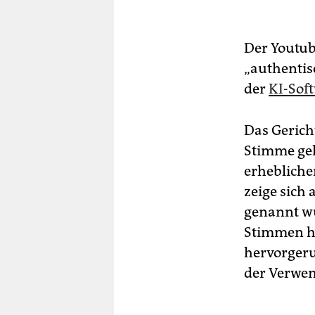
Der Youtub
„authentis
der
KI-Sof
Das Gericht
Stimme geh
erhebliche
zeige sich
genannt wü
Stimmen h
hervorgeru
der Verwe