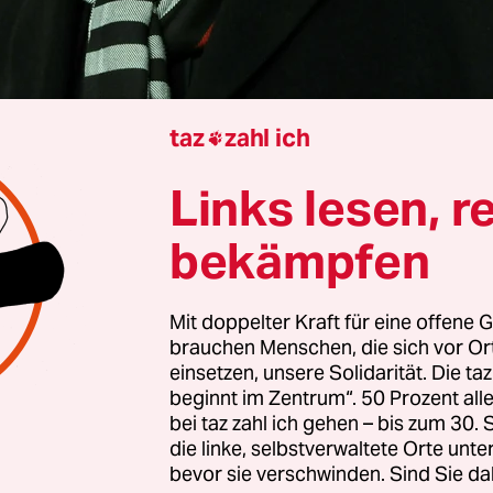
taz
zahl ich

Links lesen, r
Jonas Kähler
bekämpfen
icht Berlin hat ein wegweisendes Urteil gefällt:
Mit doppelter Kraft für eine offene G
immen dürften nicht mithilfe
von KI
imitiert un
brauchen Menschen, die sich vor O
einsetzen, unsere Solidarität. Die ta
le Zwecke genutzt werden. Geklagt hatte Manfr
beginnt im Zentrum“. 50 Prozent a
ie deutsche Stimme von Bruce Willis, Gérard De
bei taz zahl ich gehen – bis zum 30
ussel.
die linke, selbstverwaltete Orte unte
bevor sie verschwinden. Sind Sie da