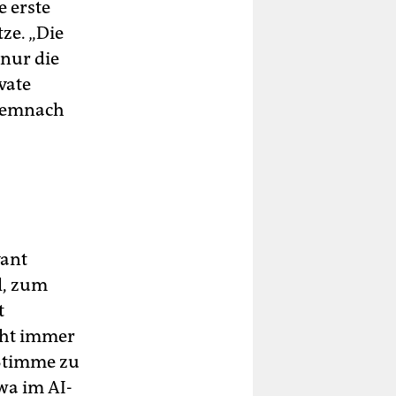
 erste
ze. „Die
 nur die
vate
 demnach
vant
l, zum
t
cht immer
 Stimme zu
wa im AI-