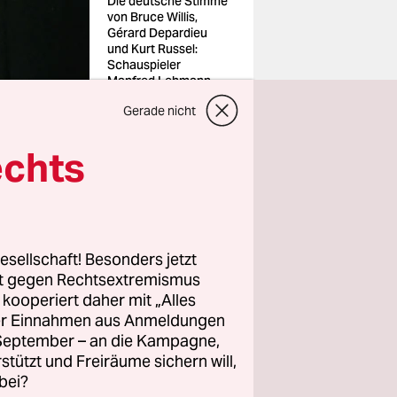
Die deutsche Stimme
von Bruce Willis,
Gérard Depardieu
und Kurt Russel:
Schauspieler
Manfred Lehmann
Foto: Britta
Gerade nicht
Pedersen/dpa
echts
esellschaft! Besonders jetzt
d für
rt gegen Rechtsextremismus
z kooperiert daher mit „Alles
ed
ller Einnahmen aus Anmeldungen
pardieu
. September – an die Kampagne,
rstützt und Freiräume sichern will,
bei?