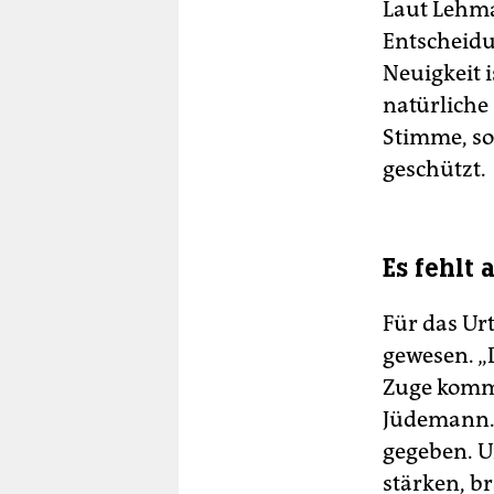
Laut Lehma
Entscheidu
Neuigkeit i
natürliche
Stimme, so
geschützt.
Es fehlt
Für das Ur
gewesen. „
Zuge kommt
Jüdemann. 
gegeben. U
stärken, b