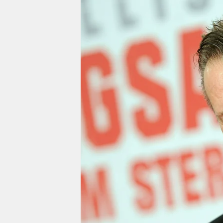
berlin
nord
wahrheit
verlag
verlag
veranstaltungen
shop
fragen & hilfe
unterstützen
abo
genossenschaft