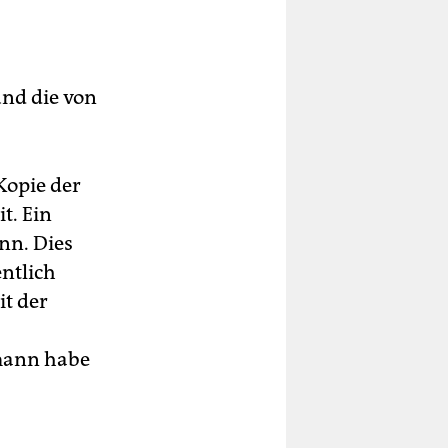
nd die von
Kopie der
t. Ein
nn. Dies
ntlich
it der
hmann habe