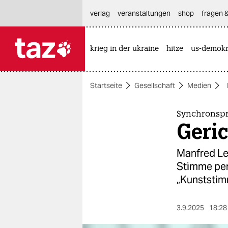
hautnavigation anspringen
hauptinhalt anspringen
footer anspringen
verlag
veranstaltungen
shop
fragen &
krieg in der ukraine
hitze
us-demokr

taz zahl ich
taz zahl ich
Startseite
Gesellschaft
Medien
themen
politik
Synchronsp
Geric
öko
Manfred Le
gesellschaft
Stimme per
„Kunststim
kultur
sport
3.9.2025
18:28