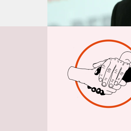
epaper login
Von
Das Landger
Synchronst
kommerziel
Lehmann, d
und Kurt R