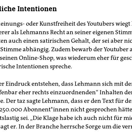
liche Intentionen
einungs- oder Kunstfreiheit des Youtubers wiegt l
erer als Lehmanns Recht an seiner eigenen Stimm
en auch einen satirischen Gehalt, der sei aber ni
Stimme abhängig. Zudem bewarb der Youtuber 
 seinen Online-Shop, was wiederum eher für gesc
irische Intentionen spreche.
er Eindruck entstehen, dass Lehmann sich mit de
ffenbar eher rechts einzuordnenden“ Inhalten de
re. Der taz sagte Lehmann, dass er den Text für d
250.000 Abon­nen­t*in­nen nicht gesprochen hätte
slastig sei. „Die Klage habe ich auch nicht für mi
sagt er. In der Branche herrsche Sorge um die ve