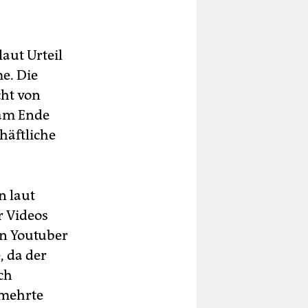
aut Urteil
e. Die
cht von
am Ende
häftliche
n laut
r Videos
en Youtuber
, da der
ch
rmehrte