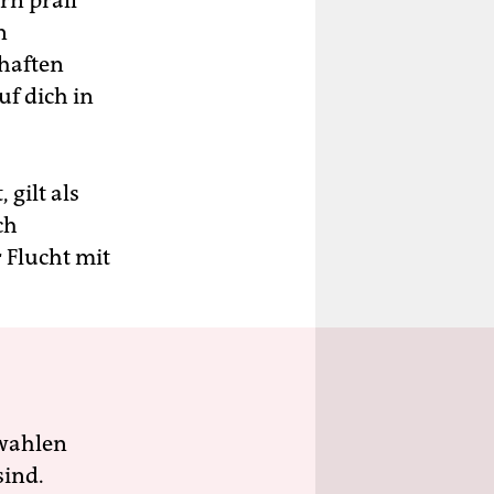
rn prall
n
chaften
f dich in
gilt als
ch
 Flucht mit
wahlen
sind.