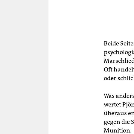
Beide Seite
psychologi
Marschlied
Oft handel
oder schli
Was ander
wertet Pjö
überaus em
gegen die 
Munition.