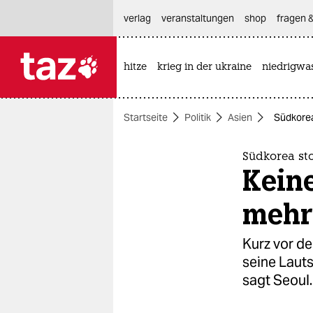
hautnavigation anspringen
hauptinhalt anspringen
footer anspringen
verlag
veranstaltungen
shop
fragen &
hitze
krieg in der ukraine
niedrigwa

taz zahl ich
taz zahl ich
Startseite
Politik
Asien
Südkorea
themen
politik
Südkorea st
Kein
öko
mehr
gesellschaft
Kurz vor de
kultur
seine Lauts
sagt Seoul.
sport