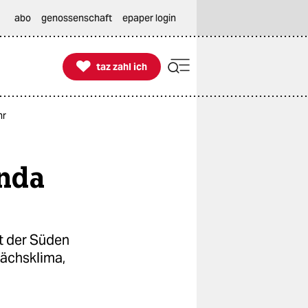
abo
genossenschaft
epaper login

taz zahl ich
taz zahl ich
hr
anda
at der Süden
rächsklima,