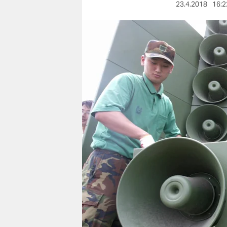
berlin
23.4.2018
16:2
nord
wahrheit
verlag
verlag
veranstaltungen
shop
fragen & hilfe
unterstützen
abo
genossenschaft