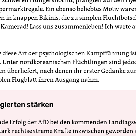
r schweren Hungersnot litt, prangten auf den Flye
upermarktregale. Ein ebenso beliebtes Motiv ware
n in knappen Bikinis, die zu simplen Fluchtbots
 „Kamerad! Lass uns zusammenleben! Ich warte au
v diese Art der psychologischen Kampfführung ist, 
. Unter nordkoreanischen Flüchtlingen sind jedo
n überliefert, nach denen ihr erster Gedanke zur
len Flugblatt ihren Ausgang nahm.
gierten stärken
nde Erfolg der AfD bei den kommenden Landtags
 stark rechtsextreme Kräfte inzwischen geworden 