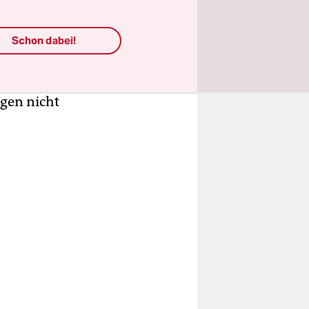
anische
uf,
hwer
Schon dabei!
em Dilemma,
innehmen zu
gen nicht