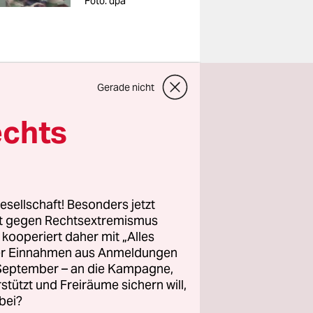
Foto: dpa
Gerade nicht
enzdörfer:
echts
eranlagen
 Vorfeld
n zeigen:
eide Seiten
esellschaft! Besonders jetzt
e Seouls
rt gegen Rechtsextremismus
z kooperiert daher mit „Alles
ller Einnahmen aus Anmeldungen
. September – an die Kampagne,
ts ein
rstützt und Freiräume sichern will,
zwischen
bei?