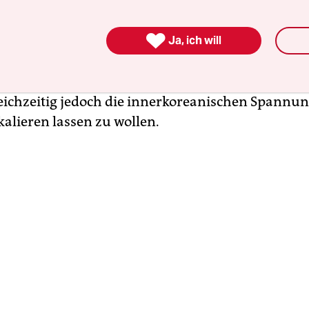
Südkorea. Am 10. August 2015 baute das südkore
e Anlagen nach einer langen Sendepause wieder a

ine nordkoreanische Landmine zwei Soldaten sc
Ja, ich will
atte. Damals stand die Armee – wie so oft – vor d
ichen Handlungen des Nordens nicht tatenlos h
eichzeitig jedoch die innerkoreanischen Spannun
kalieren lassen zu wollen.