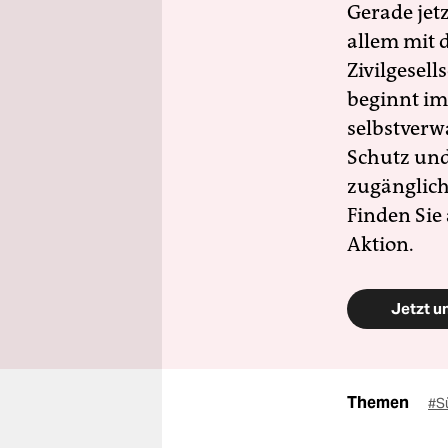
Gerade jet
allem mit d
Zivilgesell
beginnt im
selbstverw
Schutz und 
zugänglich
Finden Sie
Aktion.
Jetzt u
Themen
#S