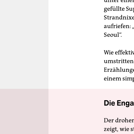
unter eine
gefüllte S
Strandnixe
aufriefen:
Seoul“.
Wie effekti
umstritten
Erzählunge
einem simp
Die Enga
Der drohe
zeigt, wie