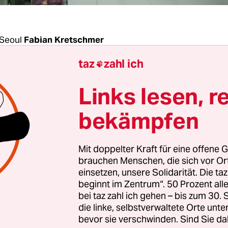
Seoul
Fabian Kretschmer
taz
zahl ich

 (Korean Popular Music) mehr für Nordkoreas Gr
Links lesen, r
Militär hat am Montagmorgen seine Lautsprech
r demilitarisierten Zone abgedreht. Man wolle im
bekämpfen
oreanischen Gipfeltreffens am Freitag guten Wille
n, dass die Entscheidung dazu führen wird, dass b
Mit doppelter Kraft für eine offene G
gegenseitigen Propaganda aufhören werden“, sagt
brauchen Menschen, die sich vor O
nsprecher Choi Hoi Hyun.
einsetzen, unsere Solidarität. Die ta
beginnt im Zentrum“. 50 Prozent a
bei taz zahl ich gehen – bis zum 30
gangenheit waren die Propagandalautsprecher ste
die linke, selbstverwaltete Orte unte
her Gradmesser für die politischen Beziehungen 
bevor sie verschwinden. Sind Sie da