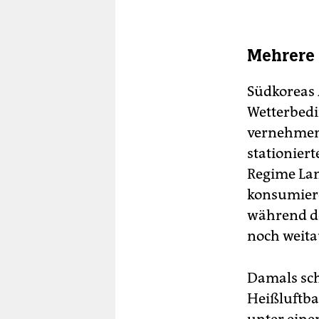
Mehrere 
Südkoreas 
Wetterbedi
vernehmen.
stationiert
Regime Lan
konsumiere
während de
noch weita
Damals sch
Heißluftba