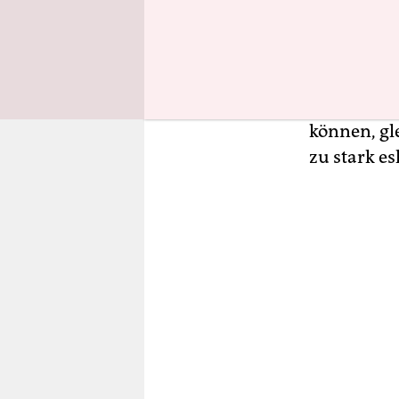
Nord- und 
Militär di
nachdem e
verletzt h
die feindl
können, gl
zu stark es