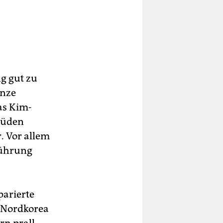
g gut zu
enze
as Kim-
Süden
. Vor allem
führung
parierte
d Nordkorea