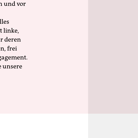
h und vor
lles
 linke,
ür deren
n, frei
ngagement.
e unsere