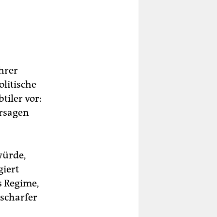
ihrer
litische
tiler vor:
ersagen
würde,
giert
s Regime,
 scharfer