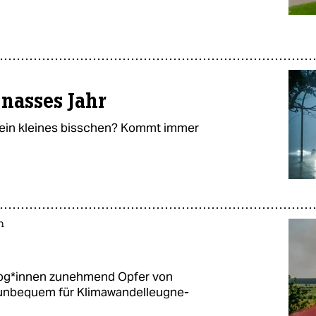
 nasses Jahr
ur ein kleines bisschen? Kommt immer
n
lo­g*in­nen zunehmend Opfer von
bequem für Kli­ma­wan­del­leug­ne­