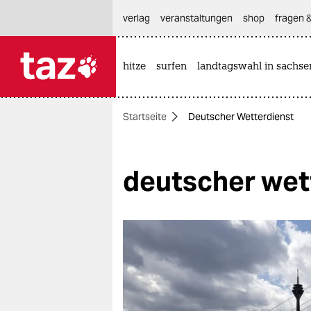
hautnavigation anspringen
hauptinhalt anspringen
footer anspringen
verlag
veranstaltungen
shop
fragen &
hitze
surfen
landtagswahl in sachse

taz zahl ich
taz zahl ich
Startseite
Deutscher Wetterdienst
themen
politik
deutscher wet
öko
gesellschaft
kultur
sport