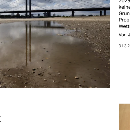
2025
kein
Grun
Prog
Wett
Von
31.3.
k