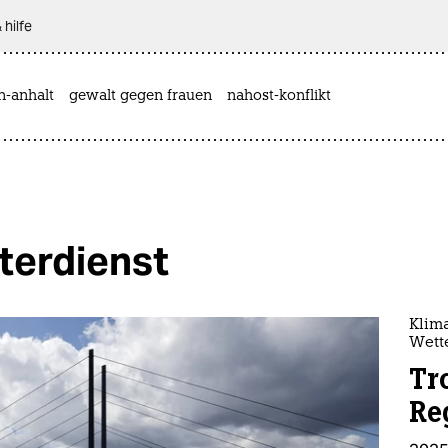
 hilfe
n-anhalt
gewalt gegen frauen
nahost-konflikt
terdienst
Klim
Wett
Tr
Re