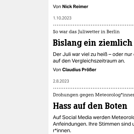
Von
Nick Reimer
1.10.2023
So war das Juliwetter in Berlin
Bislang ein ziemlich
Der Juli war viel zu heiß – oder n
auf den Vergleichszeitraum an.
Von
Claudius Prößer
2.8.2023
Drohungen gegen Me­teo­ro­lo­g*in­ne
Hass auf den Boten
Auf Social Media werden Me­teo­ro­
Anfeindungen. Ihre Stimmen sind un
r*in­nen.