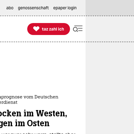
abo
genossenschaft
epaper login

taz zahl ich
taz zahl ich
aprognose vom Deutschen
erdienst
ocken im Westen,
gen im Osten