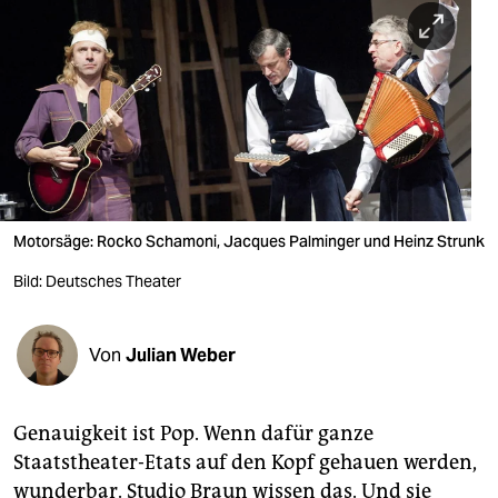
berlin
nord
wahrheit
verlag
verlag
veranstaltungen
Motorsäge: Rocko Schamoni, Jacques Palminger und Heinz Strunk
shop
Bild: Deutsches Theater
fragen & hilfe
Von
Julian Weber
unterstützen
abo
Genauigkeit ist Pop. Wenn dafür ganze
genossenschaft
Staatstheater-Etats auf den Kopf gehauen werden,
wunderbar. Studio Braun wissen das. Und sie