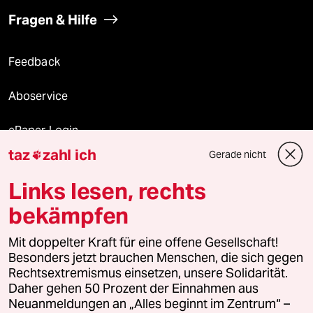
Fragen & Hilfe
Feedback
Aboservice
ePaper Login
taz
zahl ich
Gerade nicht

Downloads für Abonnierende
Links lesen, rechts
bekämpfen
© 2026 taz Verlags und Vertriebs GmbH
Alle Rechte vorbehalten. Bei rechtlichen Fragen oder für Genehmigungen
Mit doppelter Kraft für eine offene Gesellschaft!
wenden Sie sich bitte an
lizenzen@taz.de
Besonders jetzt brauchen Menschen, die sich gegen
Rechtsextremismus einsetzen, unsere Solidarität.
Daher gehen 50 Prozent der Einnahmen aus
Feedback
Redaktionsstatut
Kommune-Richtlinien
KI-
Neuanmeldungen an „Alles beginnt im Zentrum“ –