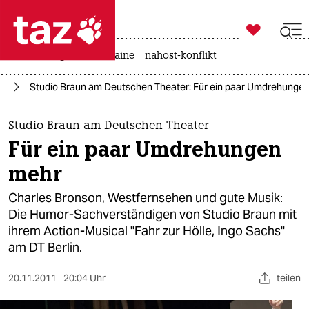

taz zahl ich
hitze
krieg in der ukraine
nahost-konflikt

taz zahl ich
te
Studio Braun am Deutschen Theater: Für ein paar Umdrehunge
taz zahl ich
themen
Studio Braun am Deutschen Theater
Für ein paar Umdrehungen
politik
mehr
öko
Charles Bronson, Westfernsehen und gute Musik:
Die Humor-Sachverständigen von Studio Braun mit
gesellschaft
ihrem Action-Musical "Fahr zur Hölle, Ingo Sachs"
am DT Berlin.
kultur
sport
20.11.2011
20:04 Uhr
teilen