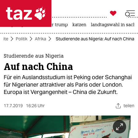

taz zahl ich
bergsteigen
usa unter trump
katzen
landtagswahl in sachs

taz zahl ich
seite
Politik
Afrika
Studierende aus Nigeria: Auf nach China
taz zahl ich
themen
Studierende aus Nigeria
Auf nach China
politik
Für ein Auslandsstudium ist Peking oder Schanghai
öko
für Nigerianer attraktiver als Paris oder London.
Europa ist Vergangenheit – China die Zukunft.
gesellschaft
17.7.2019
16:26 Uhr
teilen
kultur
sport