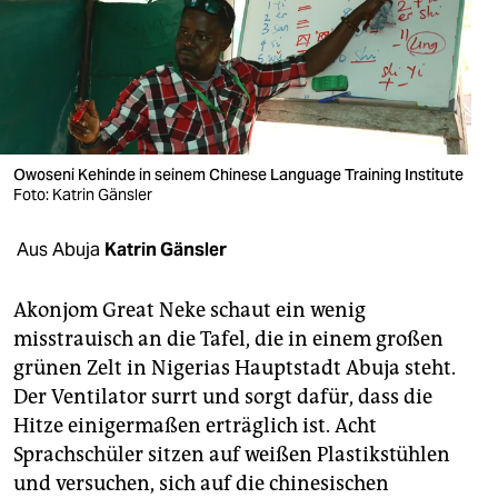
berlin
nord
wahrheit
verlag
Owoseni Kehinde in seinem Chinese Language Training Institute
verlag
Foto: Katrin Gänsler
veranstaltungen
Aus Abuja
Katrin Gänsler
shop
Akonjom Great Neke schaut ein wenig
fragen & hilfe
misstrauisch an die Tafel, die in einem großen
grünen Zelt in Nigerias Hauptstadt Abuja steht.
unterstützen
Der Ventilator surrt und sorgt dafür, dass die
abo
Hitze einigermaßen erträglich ist. Acht
Sprachschüler sitzen auf weißen Plastikstühlen
genossenschaft
und versuchen, sich auf die chinesischen