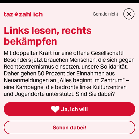
taz
zahl ich
Gerade nicht

Fragen & Hilfe
Links lesen, rechts
bekämpfen
Feedback
Mit doppelter Kraft für eine offene Gesellschaft!
Aboservice
Besonders jetzt brauchen Menschen, die sich gegen
Rechtsextremismus einsetzen, unsere Solidarität.
Daher gehen 50 Prozent der Einnahmen aus
ePaper Login
Neuanmeldungen an „Alles beginnt im Zentrum“ –
eine Kampagne, die bedrohte linke Kulturzentren
Downloads für Abonnierende
und Jugendorte unterstützt. Sind Sie dabei?

Ja, ich will
© 2026 taz Verlags und Vertriebs GmbH
Alle Rechte vorbehalten. Bei rechtlichen Fragen oder für Genehmigungen
Schon dabei!
wenden Sie sich bitte an
lizenzen@taz.de