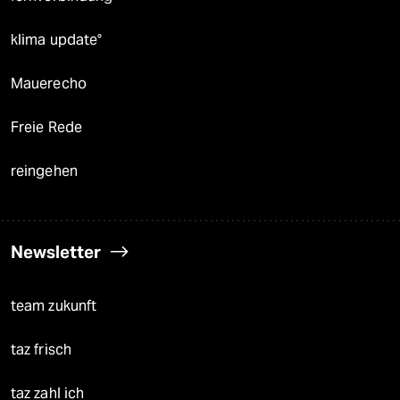
klima update°
Mauerecho
Freie Rede
reingehen
Newsletter
team zukunft
taz frisch
taz zahl ich