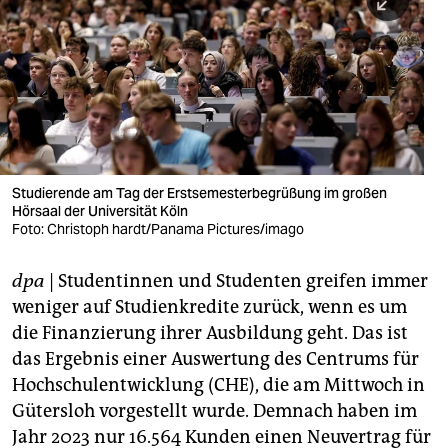
berlin
nord
wahrheit
verlag
verlag
Studierende am Tag der Erstsemesterbegrüßung im großen
Hörsaal der Universität Köln
veranstaltungen
Foto: Christoph hardt/Panama Pictures/imago
shop
dpa
| Studentinnen und Studenten greifen immer
fragen & hilfe
weniger auf Studienkredite zurück, wenn es um
unterstützen
die Finanzierung ihrer Ausbildung geht. Das ist
das Ergebnis einer Auswertung des Centrums für
abo
Hochschulentwicklung (CHE), die am Mittwoch in
Gütersloh vorgestellt wurde. Demnach haben im
genossenschaft
Jahr 2023 nur 16.564 Kunden einen Neuvertrag für