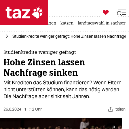

taz zahl ich
ceuta
hitze
bergsteigen
katzen
landtagswahl in sachsen-

taz zahl ich
ng
Studienkredite weniger gefragt: Hohe Zinsen lassen Nachfrage 
taz zahl ich
themen
Studienkredite weniger gefragt
Hohe Zinsen lassen
politik
Nachfrage sinken
öko
Mit Krediten das Studium finanzieren? Wenn Eltern
nicht unterstützen können, kann das nötig werden.
gesellschaft
Die Nachfrage aber sinkt seit Jahren.
kultur
26.6.2024
11:12 Uhr
teilen
sport