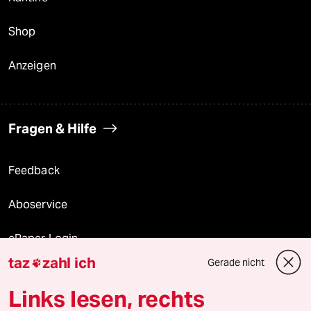
Shop
Anzeigen
Fragen & Hilfe
Feedback
Aboservice
ePaper Login
taz
zahl ich
Gerade nicht

Downloads für Abonnierende
Links lesen, rechts