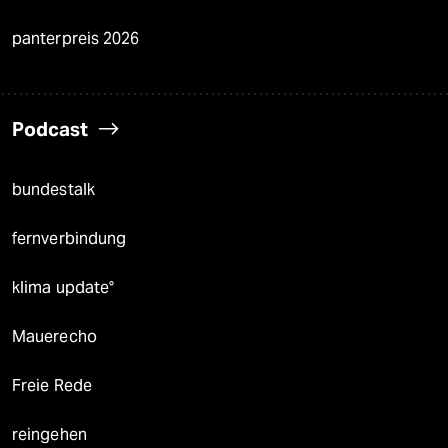
panterpreis 2026
Podcast
bundestalk
fernverbindung
klima update°
Mauerecho
Freie Rede
reingehen