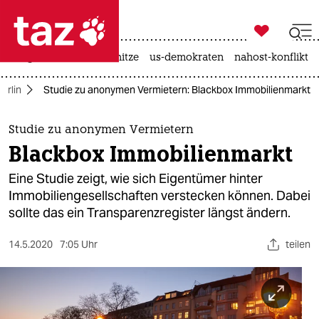

taz zahl ich
krieg in der ukraine
hitze
us-demokraten
nahost-konflikt

taz zahl ich
erlin
Studie zu anonymen Vermietern: Blackbox Immobilienmarkt
taz zahl ich
themen
Studie zu anonymen Vermietern
Blackbox Immobilienmarkt
politik
Eine Studie zeigt, wie sich Eigentümer hinter
öko
Immobiliengesellschaften verstecken können. Dabei
sollte das ein Transparenzregister längst ändern.
gesellschaft
14.5.2020
7:05 Uhr
teilen
kultur
sport