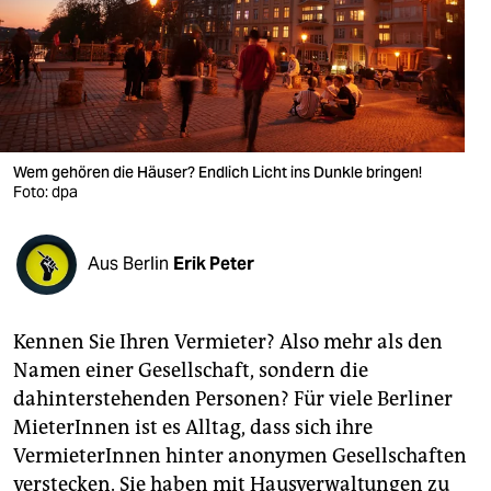
berlin
nord
wahrheit
verlag
Wem gehören die Häuser? Endlich Licht ins Dunkle bringen!
Foto: dpa
verlag
veranstaltungen
Aus Berlin
Erik Peter
shop
fragen & hilfe
Kennen Sie Ihren Vermieter? Also mehr als den
unterstützen
Namen einer Gesellschaft, sondern die
dahinterstehenden Personen? Für viele Berliner
abo
MieterInnen ist es Alltag, dass sich ihre
genossenschaft
VermieterInnen hinter anonymen Gesellschaften
verstecken. Sie haben mit Hausverwaltungen zu