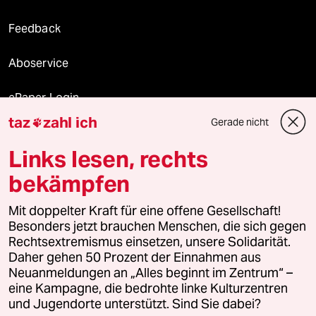
Feedback
Aboservice
ePaper Login
taz
zahl ich
Gerade nicht

Downloads für Abonnierende
Links lesen, rechts
bekämpfen
© 2026 taz Verlags und Vertriebs GmbH
Mit doppelter Kraft für eine offene Gesellschaft!
Alle Rechte vorbehalten. Bei rechtlichen Fragen oder für Genehmigungen
wenden Sie sich bitte an
lizenzen@taz.de
Besonders jetzt brauchen Menschen, die sich gegen
Rechtsextremismus einsetzen, unsere Solidarität.
Daher gehen 50 Prozent der Einnahmen aus
Feedback
Redaktionsstatut
Kommune-Richtlinien
KI-
Neuanmeldungen an „Alles beginnt im Zentrum“ –
eine Kampagne, die bedrohte linke Kulturzentren
Leitlinie
Informant
Datenschutz
Impressum
AGB
und Jugendorte unterstützt. Sind Sie dabei?