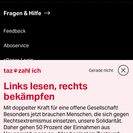
Fragen & Hilfe
Feedback
Aboservice
ePaper Login
taz
zahl ich
Gerade nicht

Downloads für Abonnierende
Links lesen, rechts
bekämpfen
© 2026 taz Verlags und Vertriebs GmbH
Mit doppelter Kraft für eine offene Gesellschaft!
Alle Rechte vorbehalten. Bei rechtlichen Fragen oder für Genehmigungen
wenden Sie sich bitte an
lizenzen@taz.de
Besonders jetzt brauchen Menschen, die sich gegen
Rechtsextremismus einsetzen, unsere Solidarität.
Daher gehen 50 Prozent der Einnahmen aus
Feedback
Redaktionsstatut
Kommune-Richtlinien
KI-