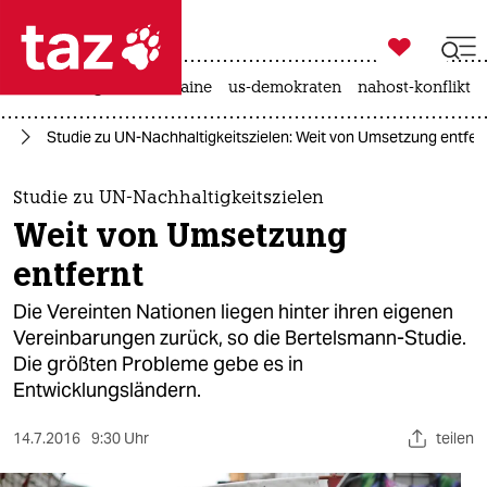

taz zahl ich
hitze
krieg in der ukraine
us-demokraten
nahost-konflikt

taz zahl ich
ie
Studie zu UN-Nachhaltigkeitszielen: Weit von Umsetzung entfer
taz zahl ich
themen
Studie zu UN-Nachhaltigkeitszielen
Weit von Umsetzung
politik
entfernt
öko
Die Vereinten Nationen liegen hinter ihren eigenen
Vereinbarungen zurück, so die Bertelsmann-Studie.
gesellschaft
Die größten Probleme gebe es in
Entwicklungsländern.
kultur
sport
14.7.2016
9:30 Uhr
teilen