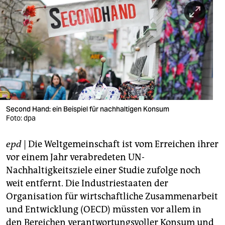
berlin
nord
wahrheit
verlag
verlag
veranstaltungen
Second Hand: ein Beispiel für nachhaltigen Konsum
Foto: dpa
shop
epd
| Die Weltgemeinschaft ist vom Erreichen ihrer
fragen & hilfe
vor einem Jahr verabredeten UN-
unterstützen
Nachhaltigkeitsziele einer Studie zufolge noch
weit entfernt. Die Industriestaaten der
abo
Organisation für wirtschaftliche Zusammenarbeit
genossenschaft
und Entwicklung (OECD) müssten vor allem in
den Bereichen verantwortungsvoller Konsum und