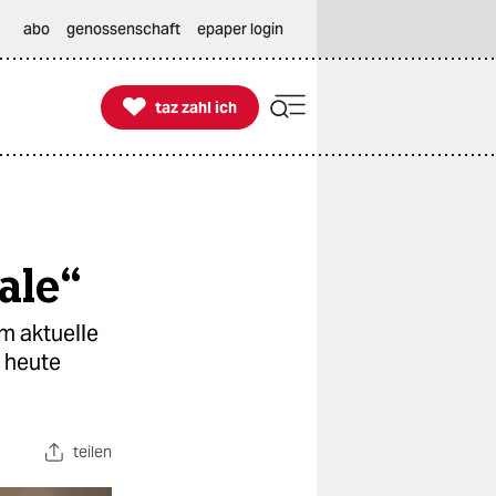
abo
genossenschaft
epaper login

taz zahl ich
taz zahl ich
ale“
m aktuelle
r heute
teilen