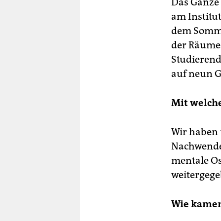
Das Ganze 
am Institu
dem Sommer
der Räume 
Studierend
auf neun G
Mit welche
Wir haben 
Nachwendeg
mentale Os
weitergege
Wie kamen