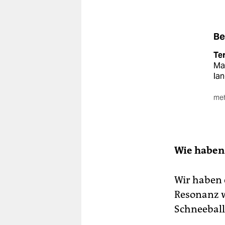
Be
Te
Ma
lan
meh
Ve
am 
Ver
an
Wie haben 
No
Fil
Wir haben e
Do
auc
Resonanz w
Schneeball
Hu
Th