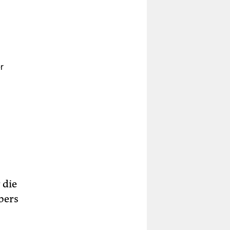
r
adt
uer
,
 die
ter
bers