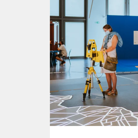
berlin
nord
wahrheit
verlag
verlag
veranstaltungen
shop
fragen & hilfe
unterstützen
abo
genossenschaft