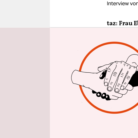
epaper login
Interview vo
taz: Frau 
Forum hab
es dort?
Marie-Luis
Grenzen in
Ausgrenzun
eine ander
Lärmbeläst
Wohnen in 
noch eine 
sich mit d
Berlin besc