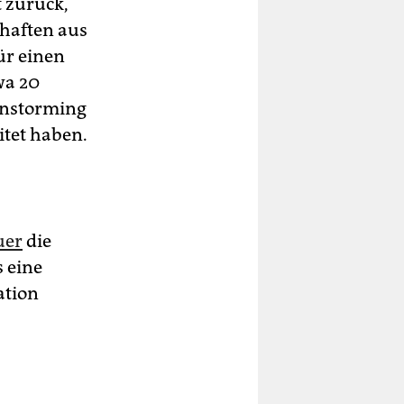
 zurück,
chaften aus
ür einen
wa 20
instorming
itet haben.
uer
die
 eine
ation