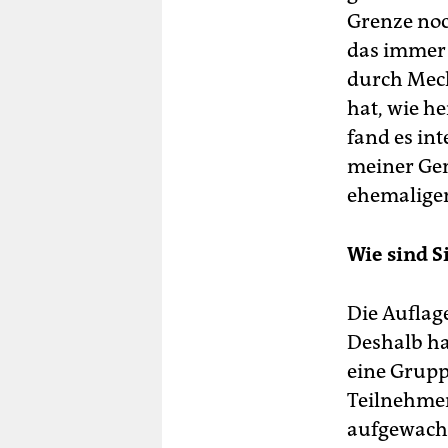
Grenze noc
das immer 
durch Mec
hat, wie h
fand es in
meiner Gen
ehemaligen
Wie sind S
Die Auflag
Deshalb ha
eine Grupp
Teilnehmer
aufgewach