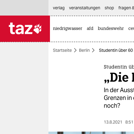
hautnavigation anspringen
hauptinhalt anspringen
footer anspringen
verlag
veranstaltungen
shop
fragen &
niedrigwasser
afd
bundeswehr
ce

taz zahl ich
taz zahl ich
Startseite
Berlin
Studentin über 60 
themen
politik
Studentin ü
„Die 
öko
In der Auss
gesellschaft
Grenzen in 
noch?
kultur
sport
13.8.2021
8:51