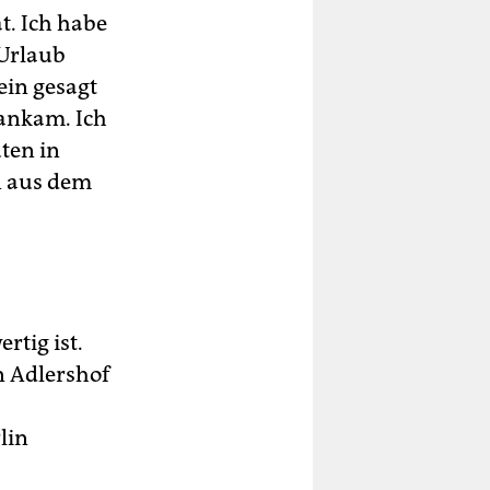
t. Ich habe
 Urlaub
in gesagt
 ankam. Ich
ten in
n aus dem
rtig ist.
n Adlershof
lin