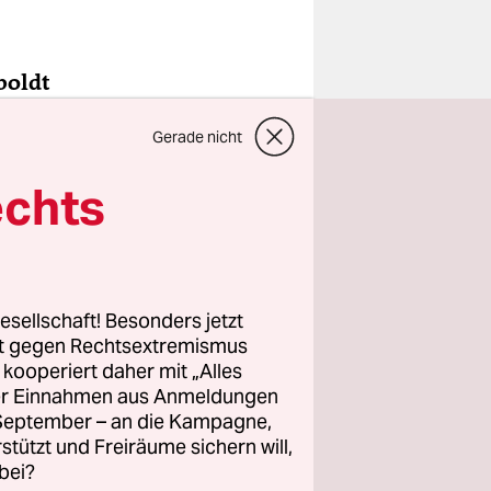
boldt
Worum geht
Gerade nicht
echts
are
chäftigt,
esellschaft! Besonders jetzt
eres
rt gegen Rechtsextremismus
erhaupt
z kooperiert daher mit „Alles
ller Einnahmen aus Anmeldungen
ppe, die
. September – an die Kampagne,
ere in
rstützt und Freiräume sichern will,
bei?