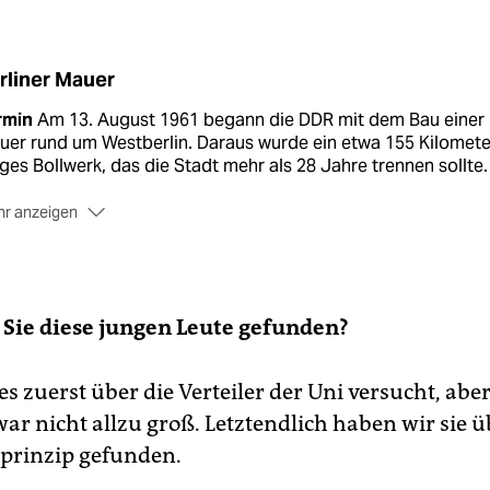
rliner Mauer
rmin
Am 13. August 1961 begann die DDR mit dem Bau einer
uer rund um Westberlin. Daraus wurde ein etwa 155 Kilomete
ges Bollwerk, das die Stadt mehr als 28 Jahre trennen sollte.
r anzeigen
ranstaltungen
Anlässlich dieses Jahrestags gibt es in der St
heutigen Freitag und darüber hinaus zahlreiche
anstaltungen, zum Beispiel an der
Gedenkstätte Berliner Ma
 der
East Side Gallery
und in der
Erinnerungsstätte
Sie diese jungen Leute gefunden?
taufnahmelager Marienfelde
. Im Mauerpark findet das
mfestival
Mauerfilme
statt, gezeigt werden rund 75 Filme,
s zuerst über die Verteiler der Uni versucht, aber
kumentationen und Archivschnipsel aus Ost und West, darun
h 20 Animations- und Kurzfilme aus jüngster Zeit.
ar nicht allzu groß. Letztendlich haben wir sie ü
prinzip gefunden.
mboldt Forum
Die Ausstellung Berlin Global mitsamt
emenraum Grenzen im Humboldt Forum hat seit dem 20. Juli