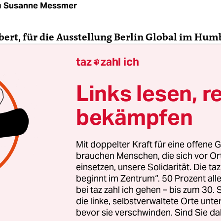
n
Susanne Messmer
Ebert, für die Ausstellung Berlin Global im Hum
en Sie den Raum über Grenzen mitgestaltet. 
taz
zahl ich

Links lesen, r
e Ebert:
Wir haben dafür sichtbare und unsichtb
bekämpfen
 Berlin aufgespürt: Eine Gruppe hat sich mit der
g älterer Menschen im Alltag in dieser Stadt bes
e mit Umweltgerechtigkeit, also konkret mit
Mit doppelter Kraft für eine offene G
igung. Ein Thema war Alltagsrassismus, ein and
brauchen Menschen, die sich vor O
Berlin – also die Frage, wo man sich in Berlin üb
einsetzen, unsere Solidarität. Die ta
beginnt im Zentrum“. 50 Prozent a
Wohnung leisten kann. Außerdem gab es eine Gru
bei taz zahl ich gehen – bis zum 30
er Krankenversicherung von Menschen ohne Papi
die linke, selbstverwaltete Orte unte
häftigt hat.
bevor sie verschwinden. Sind Sie da