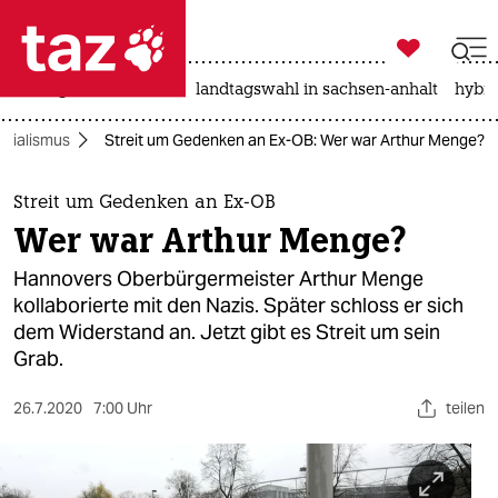

taz zahl ich
niedrigwasser
rente
landtagswahl in sachsen-anhalt
hybri

taz zahl ich
ozialismus
Streit um Gedenken an Ex-OB: Wer war Arthur Menge?
taz zahl ich
themen
Streit um Gedenken an Ex-OB
Wer war Arthur Menge?
politik
Hannovers Oberbürgermeister Arthur Menge
öko
kollaborierte mit den Nazis. Später schloss er sich
dem Widerstand an. Jetzt gibt es Streit um sein
gesellschaft
Grab.
kultur
26.7.2020
7:00 Uhr
teilen
sport