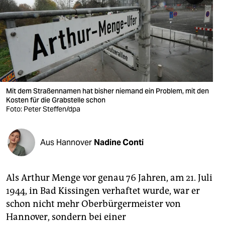
berlin
nord
wahrheit
verlag
verlag
Mit dem Straßennamen hat bisher niemand ein Problem, mit den
Kosten für die Grabstelle schon
veranstaltungen
Foto: Peter Steffen/dpa
shop
Aus Hannover
Nadine Conti
fragen & hilfe
unterstützen
Als Arthur Menge vor genau 76 Jahren, am 21. Juli
abo
1944, in Bad Kissingen verhaftet wurde, war er
schon nicht mehr Oberbürgermeister von
genossenschaft
Hannover, sondern bei einer