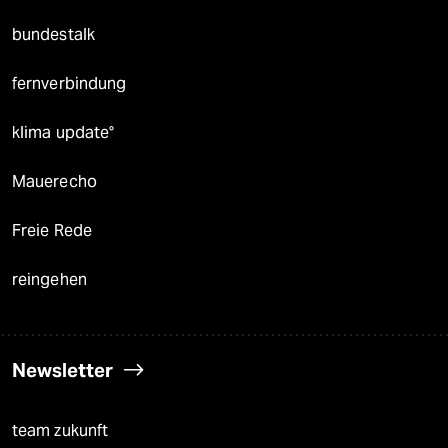
bundestalk
fernverbindung
klima update°
Mauerecho
Freie Rede
reingehen
Newsletter
team zukunft