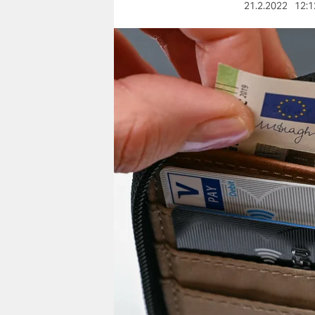
berlin
21.2.2022
12:1
nord
wahrheit
verlag
verlag
veranstaltungen
shop
fragen & hilfe
unterstützen
abo
genossenschaft