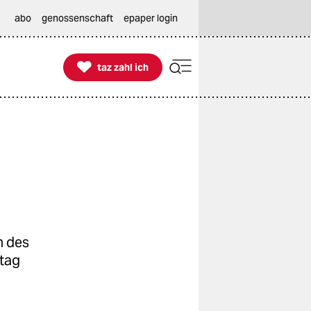
abo
genossenschaft
epaper login

taz zahl ich
taz zahl ich
en des
stag