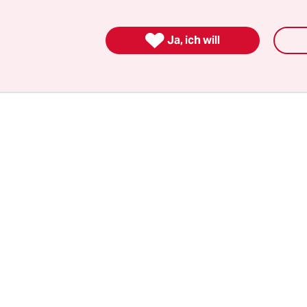
ch hat auch eine der fünf grünen Be­zirks­bür­ger­m
hrieben. Die restlichen sieben Un­ter­zeich­ne­r*in

D und Linkspartei an.
Ja, ich will