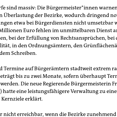
e sind massiv: Die Bür­ger­meis­te­r*in­nen warnen
en Überlastung der Bezirke, wodurch dringend n
ngen etwa bei Bürgerdiensten nicht umsetzbar 
Millionen Euro fehlen im unmittelbaren Dienst a
en, bei der Erfüllung von Rechtsansprüchen, bei 
lität, in den Ordnungsämtern, den Grünflächen
n dem Schreiben.
nd Termine auf Bürgerämtern stadtweit extrem rar
beträgt bis zu zwei Monate, sofern überhaupt Te
werden. Die neue Regierende Bürgermeisterin F
D) hatte eine leistungsfähigere Verwaltung zu ein
 Kernziele erklärt.
er nicht erreichbar, wenn die Bezirke zunehmend