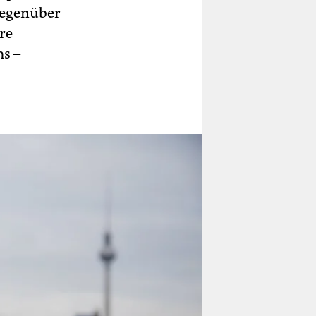
gegenüber
re
s –