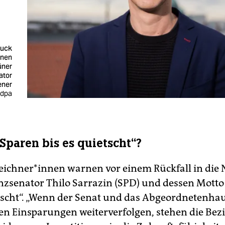
ruck
enen
üner
ator
ner
 dpa
Sparen bis es quietscht“?
zeich­ne­r*in­nen warnen vor einem Rückfall in die
nzsenator Thilo Sarrazin (SPD) und dessen Motto
etscht“. „Wenn der Senat und das Abgeordnetenha
en Einsparungen weiterverfolgen, stehen die Bez