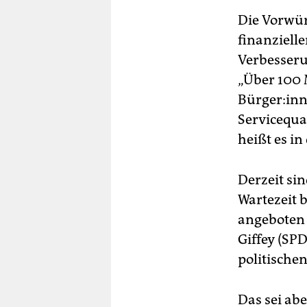
Die Vorwürf
finanziell
Verbesseru
„Über 100 
Bürger:inn
Servicequa
heißt es i
Derzeit si
Wartezeit 
angeboten 
Giffey (SP
politischen
Das sei ab