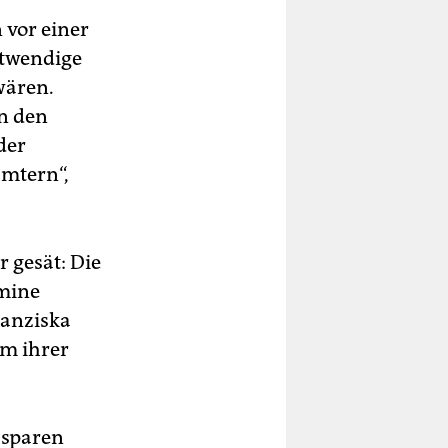
 vor einer
otwendige
wären.
n den
der
ämtern“,
 gesät: Die
rmine
ranziska
em ihrer
 sparen