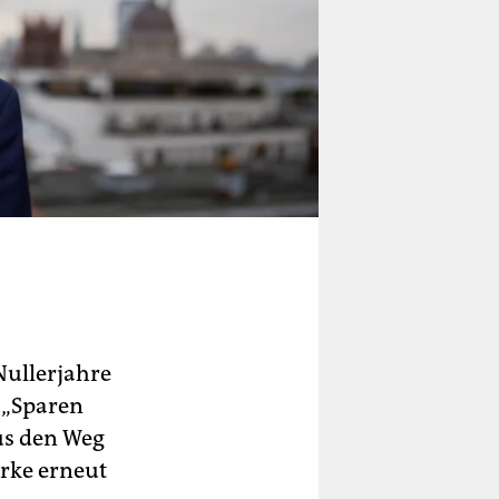
 Nullerjahre
 „Sparen
us den Weg
irke erneut