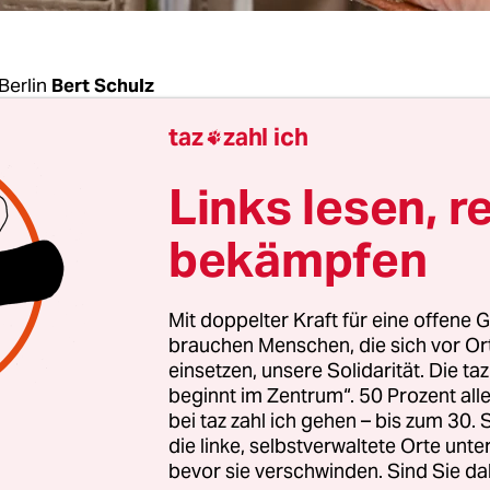
Berlin
Bert Schulz
taz
zahl ich

um die knapper gewordenen Finanzen Berlins h
Links lesen, r
Am Montag warfen acht der zwölf Be­zirks­bür­ger­
em neuen grünen Finanzsenator Daniel Wesener 
bekämpfen
ndbrief
vor, die „langjährige strukturelle Unterf
e“ verschärfen zu wollen. Anlass sei dessen Auff
Mit doppelter Kraft für eine offene G
e, „weitere 78 Millionen Euro einsparen“ zu müsse
brauchen Menschen, die sich vor O
einsetzen, unsere Solidarität. Die ta
beginnt im Zentrum“. 50 Prozent a
 kommt punktgenau: Am Dienstag soll der Senat 
bei taz zahl ich gehen – bis zum 30
ntwurf für die Jahre 2022 und 2023 beschließen
die linke, selbstverwaltete Orte unte
enhaus zur weiteren Debatte weiterleiten. Pikan
bevor sie verschwinden. Sind Sie da