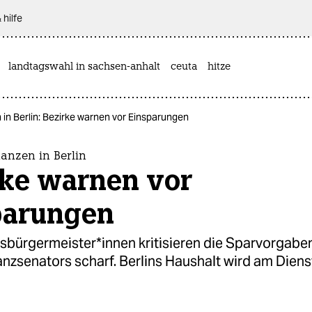
 hilfe
landtagswahl in sachsen-anhalt
ceuta
hitze
 in Berlin: Bezirke warnen vor Einsparungen
nanzen in Berlin
rke warnen vor
parungen
s­bür­ger­meis­te­r*in­nen kritisieren die Sparvorgab
nzsenators scharf. Berlins Haushalt wird am Dien