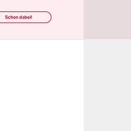
eis­te­r*in­
­nen
Schon dabei!