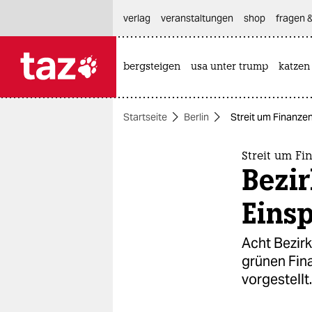
hautnavigation anspringen
hauptinhalt anspringen
footer anspringen
verlag
veranstaltungen
shop
fragen &
bergsteigen
usa unter trump
katzen

taz zahl ich
taz zahl ich
Startseite
Berlin
Streit um Finanzen
themen
politik
Streit um Fi
Bezi
öko
Eins
gesellschaft
Acht Be­zirk
kultur
grünen Fina
vorgestellt.
sport