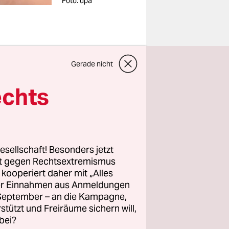
Foto: dpa
Gerade nicht
at
echts
meis­te­
(Grüne)
in
inanzierung
orderung an
esellschaft! Besonders jetzt
n.
rt gegen Rechtsextremismus
z kooperiert daher mit „Alles
ller Einnahmen aus Anmeldungen
Weseners
. September – an die Kampagne,
und an das
rstützt und Freiräume sichern will,
t: Mit
bei?