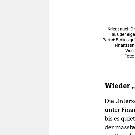
Kriegt auch D
aus der eig
Partei: Berlins gr
Finanzsen
Wese
Foto:
Wieder „
Die Un­ter­
unter Fina
bis es qui
der massiv