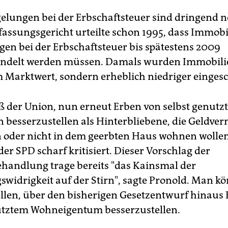
elungen bei der Erbschaftsteuer sind dringend n
assungsgericht urteilte schon 1995, dass Immob
en bei der Erbschaftsteuer bis spätestens 2009
andelt werden müssen. Damals wurden Immobili
 Marktwert, sondern erheblich niedriger eingesc
ß der Union, nun erneut Erben von selbst genutz
 besserzustellen als Hinterbliebene, die Geldve
der nicht in dem geerbten Haus wohnen wollen
er SPD scharf kritisiert. Dieser Vorschlag der
handlung trage bereits "das Kainsmal der
swidrigkeit auf der Stirn", sagte Pronold. Man kö
ellen, über den bisherigen Gesetzentwurf hinaus
utztem Wohneigentum besserzustellen.