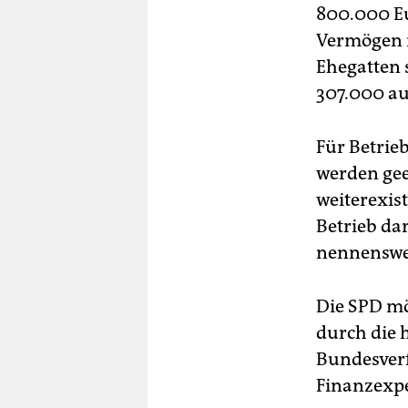
800.000 Eu
Vermögen n
Ehegatten 
307.000 au
Für Betrie
werden gee
weiterexis
Betrieb da
nennenswe
Die SPD mö
durch die 
Bundesverf
Finanzexpe