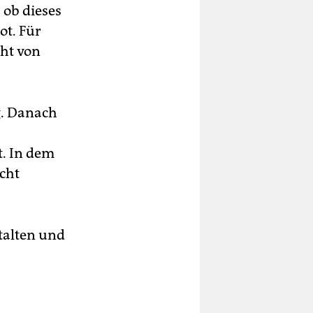
 ob dieses
ot. Für
cht von
g. Danach
t. In dem
cht
talten und