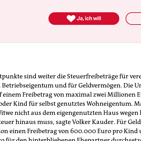

Ja, ich will
tpunkte sind weiter die Steuerfreibeträge für ver
Betriebseigentum und für Geldvermögen. Die U
f einem Freibetrag von maximal zwei Millionen E
oder Kind für selbst genutztes Wohneigentum. M
Witwe nicht aus dem eigengenutzten Haus wegen
teuer hinaus muss, sagte Volker Kauder. Für Ge
nion einen Freibetrag von 600.000 Euro pro Kind 
ro für den hinterbliebenen Ehepartner durchsetz