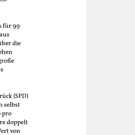
s
s für 99
haus
über die
hohen
große
es
rück (SPD)
 selbst
 pro
re doppelt
ert von