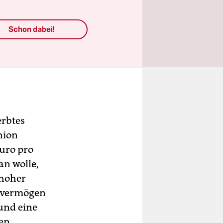
Schon dabei!
erbtes
nion
uro pro
an wolle,
 hoher
ldvermögen
und eine
en.