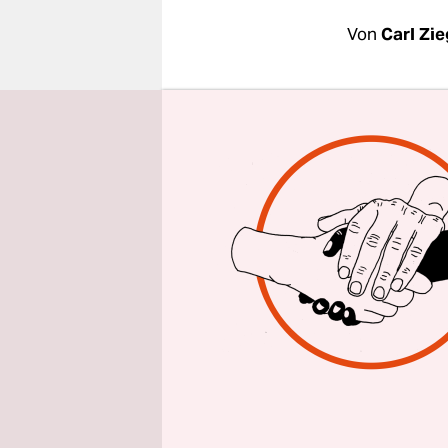
epaper login
Von
Carl Zi
Berlin
taz
Erbschafts
Fraktionsc
auch am M
nicht eini
Kauder ein