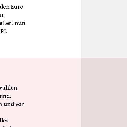
rden Euro
in
eitert nun
RL
wahlen
sind.
h und vor
lles