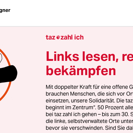
egner
taz
zahl ich
Man zeigt sich optimistisch: Die Neuregelung der

teuer könne Anfang 2009 in Kraft treten, sagte d
Links lesen, r
hef Peter Struck am Dienstag. Obwohl sich die Koa
ontagabend nach mehrstündigen Verhandlunge
bekämpfen
gen konnte, erwarten Struck und Unionsfraktions
en Kompromiss bis Ende der Woche.
Mit doppelter Kraft für eine offene G
brauchen Menschen, die sich vor O
einsetzen, unsere Solidarität. Die ta
beginnt im Zentrum“. 50 Prozent a
bei taz zahl ich gehen – bis zum 30
die linke, selbstverwaltete Orte unte
bevor sie verschwinden. Sind Sie da