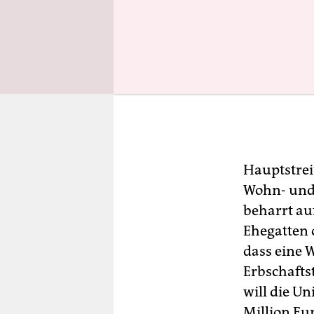
Hauptstrei
Wohn- und 
beharrt au
Ehegatten 
dass eine 
Erbschafts
will die U
Million Eu