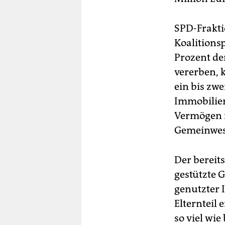
SPD-Frakti
Koalitionsp
Prozent de
vererben, k
ein bis zw
Immobilien
Vermögen 
Gemeinwese
Der bereit
gestützte 
genutzter 
Elternteil
so viel wi