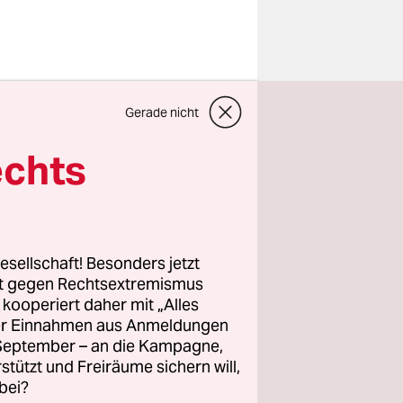
Gerade nicht
er SPD-
echts
lition
n wieder
chef Volker
esellschaft! Besonders jetzt
rt gegen Rechtsextremismus
z kooperiert daher mit „Alles
ller Einnahmen aus Anmeldungen
. September – an die Kampagne,
rstützt und Freiräume sichern will,
bei?