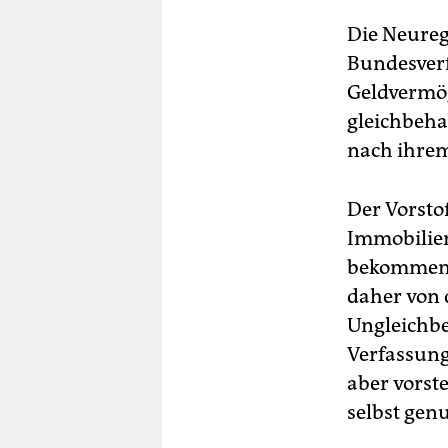
Die Neureg
Bundesverf
Geldvermög
gleichbeh
nach ihrem
Der Vorsto
Immobilien
bekommen o
daher von d
Ungleichbe
Verfassung
aber vorst
selbst gen