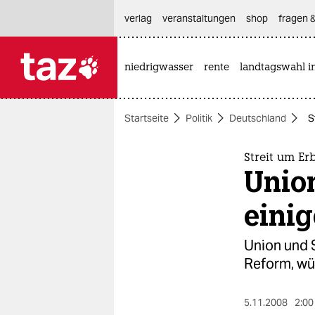
hautnavigation anspringen
hauptinhalt anspringen
footer anspringen
verlag
veranstaltungen
shop
fragen &
niedrigwasser
rente
landtagswahl i

taz zahl ich
taz zahl ich
Startseite
Politik
Deutschland
S
themen
politik
Streit um Er
Unio
öko
eini
gesellschaft
Union und S
kultur
Reform, wü
sport
5.11.2008
2:00