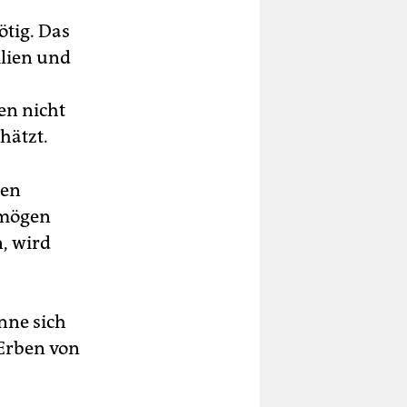
ötig. Das
ilien und
en nicht
hätzt.
ten
rmögen
, wird
nne sich
 Erben von