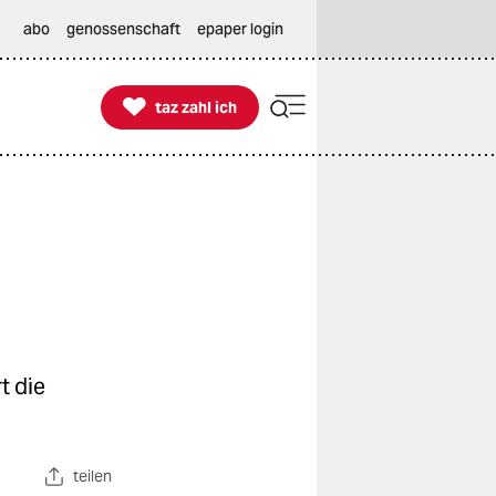
abo
genossenschaft
epaper login

taz zahl ich
taz zahl ich
t die
teilen