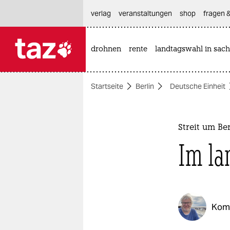
hautnavigation anspringen
hauptinhalt anspringen
footer anspringen
verlag
veranstaltungen
shop
fragen &
drohnen
rente
landtagswahl in sach

taz zahl ich
taz zahl ich
Startseite
Berlin
Deutsche Einheit
themen
politik
Streit um Be
öko
Im la
gesellschaft
kultur
Kom
sport