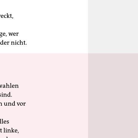
eckt,
ge, wer
der nicht.
wahlen
sind.
h und vor
lles
 linke,