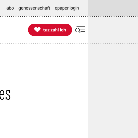
abo
genossenschaft
epaper login

taz zahl ich
taz zahl ich
es