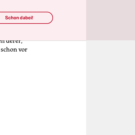
ehrt
en, die die
Schon dabei!
emie von
e
Nutzung
en derer,
 schon vor