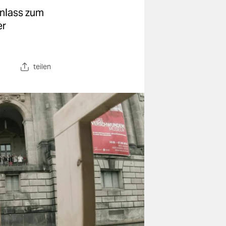
 Anlass zum
er
teilen