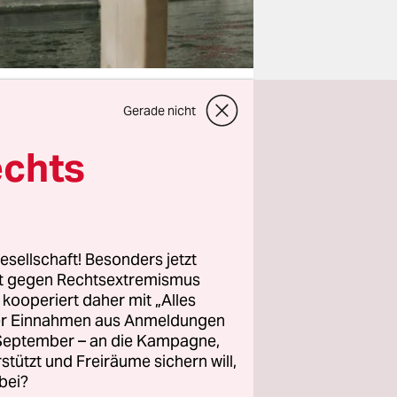
Gerade nicht
echts
ruktion des
m Gepäck.
nach der
h „B
esellschaft! Besonders jetzt
rt gegen Rechtsextremismus
z kooperiert daher mit „Alles
 die die
ller Einnahmen aus Anmeldungen
ömer in
. September – an die Kampagne,
rstützt und Freiräume sichern will,
bei?