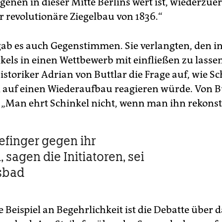
genen in dieser Mitte Berlins wert ist, wiederzue
r revolutionäre Ziegelbau von 1836.“
gab es auch Gegenstimmen. Sie verlangten, den i
kels in einen Wettbewerb mit einfließen zu lassen
storiker Adrian von Buttlar die Frage auf, wie Sc
l auf einen Wiederaufbau reagieren würde. Von B
 „Man ehrt Schinkel nicht, wenn man ihn rekonst
kefinger gegen ihr
sagen die Initiatoren, sei
sbad
 Beispiel an Begehrlichkeit ist die Debatte über d