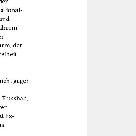
der
­tio­nal­
 und
n ihrem
er
urm, der
eiheit
nicht gegen
 Flussbad,
ten
t Ex-
as