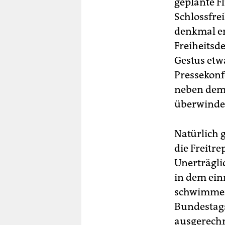
geplante F
Schlossfrei
denk­mal e
Freiheitsde
Gestus etw
Pressekonf
neben dem 
überwinden
Natürlich 
die Freitr
Unerträgli
in dem ein
schwimmen 
Bundestags
ausgerechn