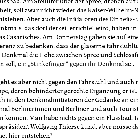
lussbad. Am Steilufer über der Spree, droben auf 
heit, soll zwar nicht wieder das Kaiser-Wilhelm-­Na
ntstehen. Aber auch die Initiatoren des Einheits-
nkmals, das dort derzeit errichtet wird, haben i
as Cäsarisches. Am Donnerstag gaben sie auf ein
erenz zu bedenken, dass der gläserne Fahrstuhlt
Denkmal die Höhe zwischen Spree und Schlossfr
 soll,
ein „Stinkefinger“ gegen ihr Denkmal
sei.
geht es aber nicht gegen den Fahrstuhl und auch 
eppe, deren behindertengerechte Ergänzung er ist.
ch ist den Denkmalinitiatoren der Gedanke an ein
mal Berlinerinnen und Berliner und auch Touris
können. Man habe nichts gegen ein Flussbad, ta
präsident Wolfgang Thierse kund, aber müsse d
et hier entstehen?