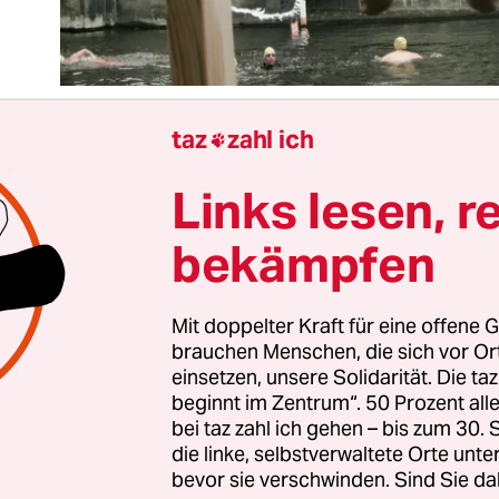
taz
zahl ich

Links lesen, r
chloss kommt selten allein. Vor allem die Rekonst
iner Stadtschlosses hat viele Begehrlichkeiten i
bekämpfen
es städtebauliche „Wer A sagt, …“ begann schon 
ung für das Humboldt Forum im Gewand des
chteten Preußenschlosses. Warum nicht jetzt auc
Mit doppelter Kraft für eine offene G
brauchen Menschen, die sich vor O
o die Altstadt auf der anderen Seite der Spree
einsetzen, unsere Solidarität. Die ta
uen, hieß es bald. Vorbilder gab es ja genug, auf
beginnt im Zentrum“. 50 Prozent a
s historischen Berlins verweisen konnten: den R
bei taz zahl ich gehen – bis zum 30
am Main oder den Neumarkt in Dresden.
die linke, selbstverwaltete Orte unte
bevor sie verschwinden. Sind Sie da