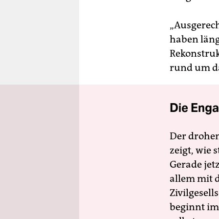
„Ausgerechn
haben läng
Rekonstruk
rund um da
Die Enga
Der drohe
zeigt, wie
Gerade jet
allem mit d
Zivilgesell
beginnt im