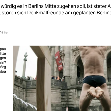
 würdig es in Berlins Mitte zugehen soll, ist steter
zt stören sich Denkmalfreunde am geplanten Berlin
0 Uhr
Spaß
itte
agen
ann?
Jörg
/dpa