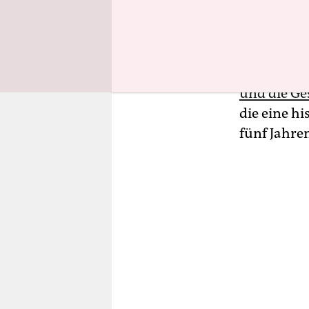
Diese „gro
werden. Nu
Sache in d
Karl Friedr
und die Ge
die eine h
fünf Jahre