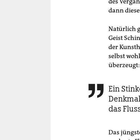
des Vergan
dann diese
Natürlich 
Geist Schin
der Kunsthi
selbst woh
überzeugt:
Ein Stin

Denkmal, 
das Flus
Das jüngste