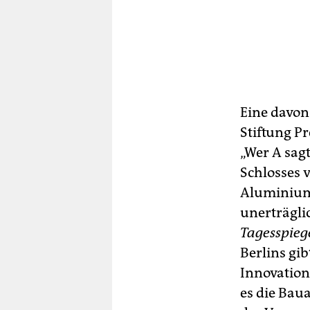
Eine davon
Stiftung P
„Wer A sag
Schlosses 
Aluminium
unerträgli
Tagesspieg
Berlins gi
Innovations
es die Bau