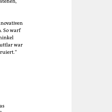
rstehen,
nnovativen
. So warf
hinkel
uttlar war
ruiert.“
as