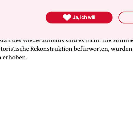
ße“ historische Lösung konnte bekanntlich abgew
n aber kommen die vielen kleinen Begehrlichkeit

Ja, ich will
er Summe nicht besser machen. Bei der Bauakad
ich Schinkel ist zwar die Finanzierung geklärt, di
stalt des Wiederaufbaus
sind es nicht. Die Stimm
istoristische Rekonstruktion befürworten, wurden
n erhoben.