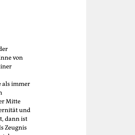
der
Sinne von
liner
 als immer
m
er Mitte
ernität und
t, dann ist
ls Zeugnis