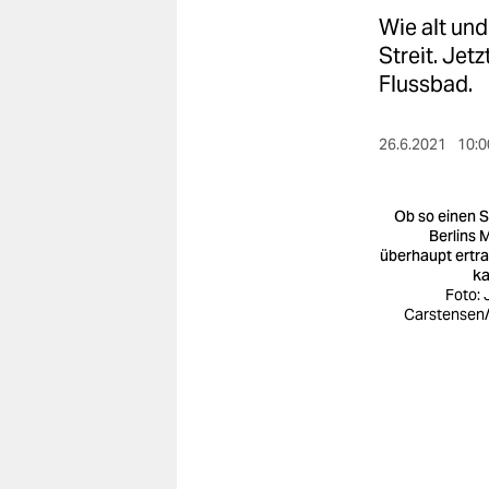
berlin
Wie alt und
nord
Streit. Jet
Flussbad.
wahrheit
verlag
26.6.2021
10:0
verlag
Ob so einen 
veranstaltungen
Berlins M
überhaupt ertr
k
shop
Foto: 
Carstensen
fragen & hilfe
unterstützen
abo
genossenschaft