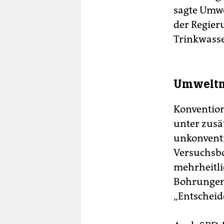
sagte Umwe
der Regier
Trinkwasse
Umweltmi
Konventione
unter zusä
unkonventi
Versuchsbo
mehrheitli
Bohrungen 
„Entscheid