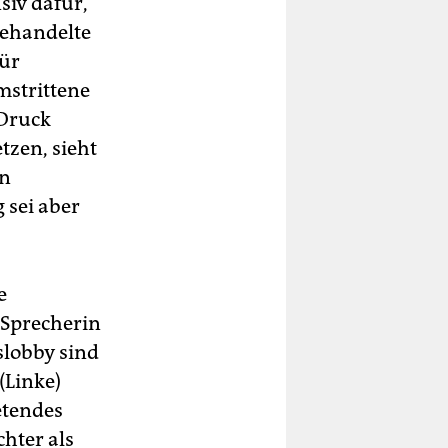
iv dafür,
gehandelte
für
mstrittene
 Druck
tzen, sieht
en
g sei aber
e
e Sprecherin
slobby sind
(Linke)
etendes
chter als