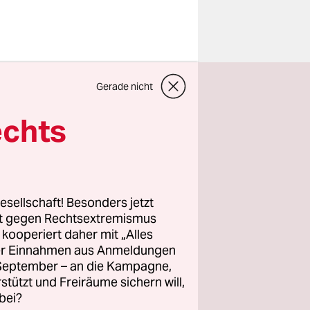
Gerade nicht
fahren zum
echts
ngen wird
sten
auf seine
esellschaft! Besonders jetzt
rt gegen Rechtsextremismus
z kooperiert daher mit „Alles
ller Einnahmen aus Anmeldungen
geordnete
. September – an die Kampagne,
 unter
rstützt und Freiräume sichern will,
 darf.
bei?