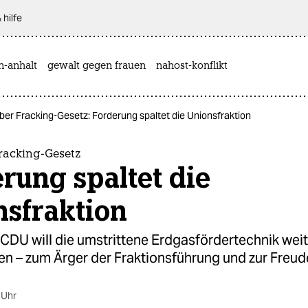
 hilfe
n-anhalt
gewalt gegen frauen
nahost-konflikt
über Fracking-Gesetz: Forderung spaltet die Unionsfraktion
Fracking-Gesetz
rung spaltet die
nsfraktion
r CDU will die umstrittene Erdgasfördertechnik wei
en – zum Ärger der Fraktionsführung und zur Freud
 Uhr