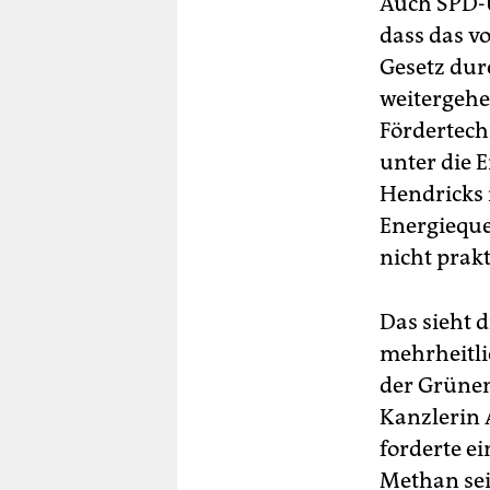
Auch SPD-U
dass das v
Gesetz durc
weitergehen
Fördertech
unter die 
Hendricks 
Energiequel
nicht prakt
Das sieht d
mehrheitlic
der Grünen
Kanzlerin 
forderte e
Methan sei 