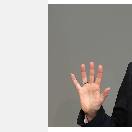
berlin
nord
wahrheit
verlag
verlag
veranstaltungen
shop
fragen & hilfe
unterstützen
abo
genossenschaft