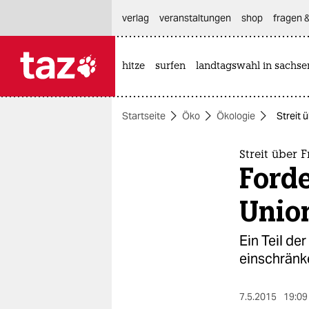
hautnavigation anspringen
hauptinhalt anspringen
footer anspringen
verlag
veranstaltungen
shop
fragen &
hitze
surfen
landtagswahl in sachse

taz zahl ich
taz zahl ich
Startseite
Öko
Ökologie
Streit 
themen
politik
Streit über 
Forde
öko
Unio
gesellschaft
Ein Teil de
kultur
einschränk
sport
7.5.2015
19:09