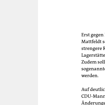
Erst gegen
Mattfeldt 
strengere 
Lagerstätt
Zudem soll
sogenannte
werden.
Auf deutli
CDU-Mann d
Änderungen