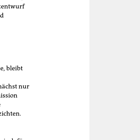
tzentwurf
nd
, bleibt
unächst nur
ission
e
ichten.