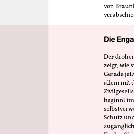
von Braunk
verabschie
Die Enga
Der drohe
zeigt, wie
Gerade jet
allem mit d
Zivilgesell
beginnt im
selbstverw
Schutz und 
zugänglich