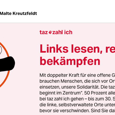
Malte Kreutzfeldt
taz
zahl ich

| Es ist eine klare Kampfansage, mit der der CDU-
e Andreas Mattfeldt das parlamentarische Ver
Links lesen, r
en Frackinggesetz eingeleitet hat:
„In den Beratu
knallen“, sagte der Frackingkritiker
aus dem
bekämpfen
hsischen Verden dem
Weser-Kurier
kurz vor der er
 Bundestags. Das bezieht sich offenbar vor allem 
Mit doppelter Kraft für eine offene G
ktion.
brauchen Menschen, die sich vor O
einsetzen, unsere Solidarität. Die ta
beginnt im Zentrum“. 50 Prozent a
unterstützen laut Mattfeldt zwar mehr als 100 Ab
bei taz zahl ich gehen – bis zum 30
erung nach einer Verschärfung der Bedingungen,
die linke, selbstverwaltete Orte unte
Erdgasfördertechnik künftig zum Einsatz kommen
bevor sie verschwinden. Sind Sie da