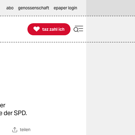
abo
genossenschaft
epaper login

taz zahl ich
taz zahl ich
ter
e der SPD.
teilen