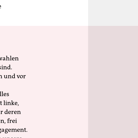
e
wahlen
sind.
h und vor
lles
 linke,
ür deren
n, frei
ngagement.