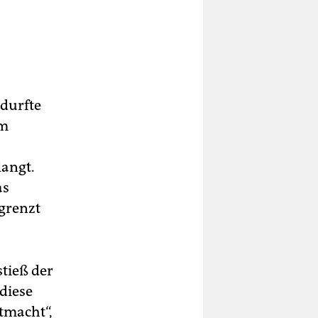
 durfte
em
langt.
as
egrenzt
tieß der
diese
tmacht“,