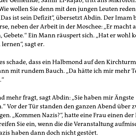
er Gemeinde, Samir El-Rajab, tritt ans Mikrofon. 
„Wie wollen Sie denn mit den jungen Leuten reden?
„Das ist sein Defizit“, übersetzt Abdin. Der Imam
se, neben der Arbeit in der Moschee: „Er macht al
 Gebete.“ Ein Mann räuspert sich. „Hat er wohl ke
lernen“, sagt er.
 es schade, dass ein Halbmond auf den Kirchtur
ann mit rundem Bauch. „Da hätte ich mir mehr T
.“
d mehr fragt, sagt Abdin: „Sie haben mir Ängste
“ Vor der Tür standen den ganzen Abend über z
gen. „Kommen Nazis?“, hatte eine Frau einen de
Greifen Sie ein, wenn die die Veranstaltung aufmi
zis haben dann doch nicht gestört.