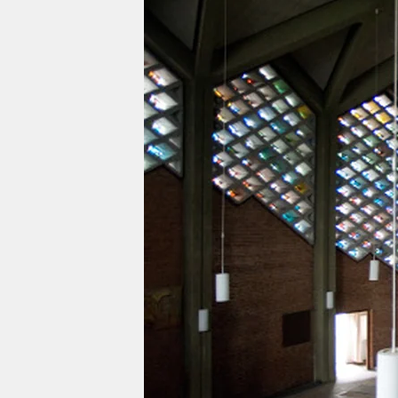
berlin
nord
wahrheit
verlag
verlag
veranstaltungen
shop
fragen & hilfe
unterstützen
abo
genossenschaft