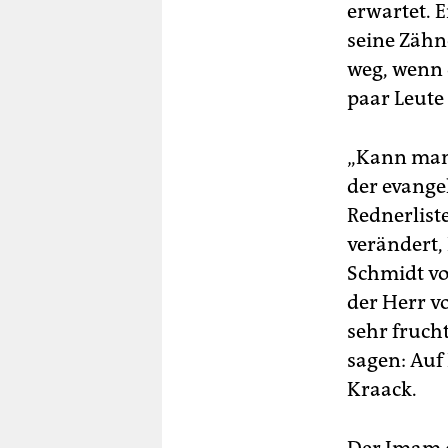
erwartet. E
seine Zähn
weg, wenn 
paar Leute 
„Kann man 
der evangel
Rednerliste
verändert,
Schmidt vo
der Herr v
sehr fruch
sagen: Auf 
Kraack.