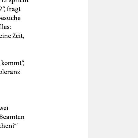
Er spricht
“, fragt
 besuche
les:
ine Zeit,
m kommt“,
oleranz
wei
r Beamten
schen?“