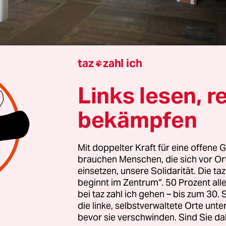
taz
zahl ich

Andreas Speit
und
Kristiana Ludwig
Links lesen, r
bekämpfen
 glänzt, als Daniel Abdin hinter das Rednerpult tr
hlingsanfang“, steht auf seinem Zettel. Das ist ein
Mit doppelter Kraft für eine offene G
er Satz. Heute geht es um den Umzug seiner mu
brauchen Menschen, die sich vor O
n den Stadtteil Horn. Um einen Neustart. Und de
einsetzen, unsere Solidarität. Die ta
beginnt im Zentrum“. 50 Prozent a
bei taz zahl ich gehen – bis zum 30
die linke, selbstverwaltete Orte unte
 ist auf Abdin gerichtet, alle Stühle im Saal der
bevor sie verschwinden. Sind Sie da