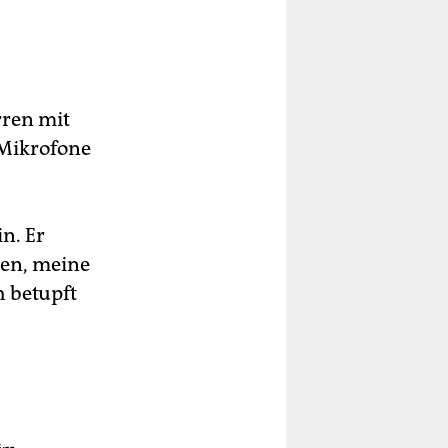
rren mit
 Mikrofone
n. Er
gen, meine
h betupft