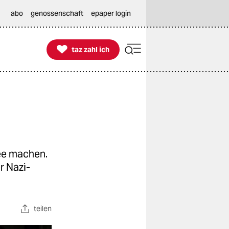
abo
genossenschaft
epaper login

taz zahl ich
taz zahl ich
ee machen.
r Nazi-
teilen