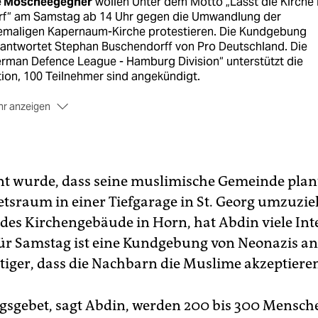
e Moscheegegner
wollen Unter dem Motto „Lasst die Kirche 
rf“ am Samstag ab 14 Uhr gegen die Umwandlung der
emaligen Kapernaum-Kirche protestieren. Die Kundgebung
rantwortet Stephan Buschendorff von Pro Deutschland. Die
rman Defence League - Hamburg Division“ unterstützt die
ion, 100 Teilnehmer sind angekündigt.
r anzeigen
r Protest dagegen
beginnt um 13 Uhr an der U-Bahn Horner
nnbahn: Das „Hamburger Bündnis gegen Rechts“ hat eine
ndgebung „Keine rassistische Hetze in Hamburg-Horn“
emeldet. Der Aufruf, der die Religionsfreiheit betont, beko
nt wurde, dass seine muslimische Gemeinde plant
erstützung von allen Bürgerschaftsfraktionen, der
irksversammlung, der Stadtteilkonferenz und der Schura.
A
tsraum in einer Tiefgarage in St. Georg umzuzie
ndes Kirchengebäude in Horn, hat Abdin viele Int
ür Samstag ist eine Kundgebung von Neonazis an
iger, dass die Nachbarn die Muslime akzeptiere
gsgebet, sagt Abdin, werden 200 bis 300 Mensch