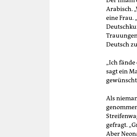
Der Imam d
Arabisch. 
eine Frau. 
Deutschkur
Trauungen,
Deutsch zu 
„Ich fände
sagt ein M
gewünscht
Als nieman
genommen.
Streifenwa
gefragt. „
Aber Neona