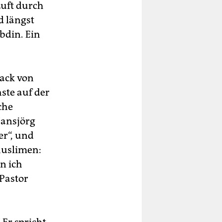
Luft durch
d längst
bdin. Ein
ack von
hste auf der
che
Hansjörg
er“, und
Muslimen:
n ich
 Pastor