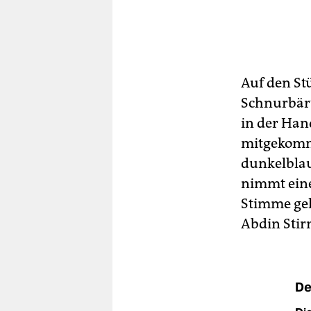
Auf den St
Schnurbärt
in der Han
mitgekomme
dunkelblau
nimmt eine
Stimme geht
Abdin Stir
De