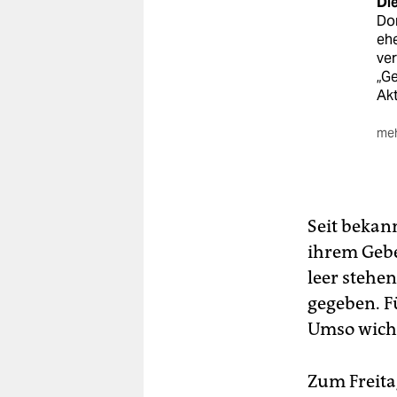
Di
Do
eh
ve
„Ge
Akt
meh
De
Re
Ku
ang
Seit bekan
Unt
Bez
ihrem Gebe
leer stehe
gegeben. F
Umso wicht
Zum Freita