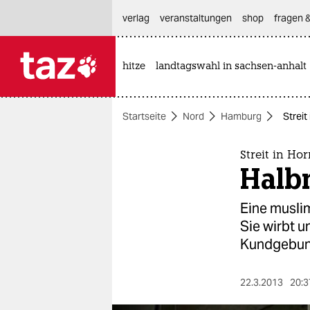
hautnavigation anspringen
hauptinhalt anspringen
footer anspringen
verlag
veranstaltungen
shop
fragen &
hitze
landtagswahl in sachsen-anhalt

taz zahl ich
taz zahl ich
Startseite
Nord
Hamburg
Strei
themen
politik
Streit in Ho
Halb
öko
Eine musli
gesellschaft
Sie wirbt u
Kundgebun
kultur
sport
22.3.2013
20:3