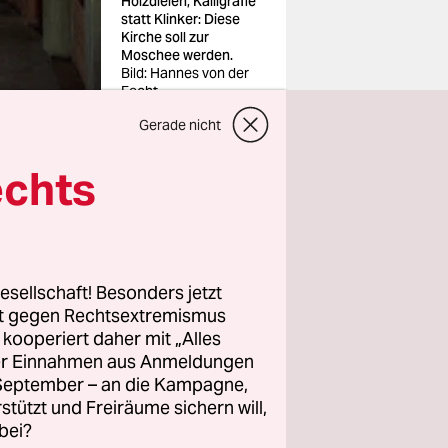
Holzdielen, Kalligrafie
statt Klinker: Diese
Kirche soll zur
Moschee werden.
Bild: Hannes von der
Fecht
Gerade nicht
echts
itt. „Heute
esellschaft! Besonders jetzt
slimischen
rt gegen Rechtsextremismus
r muss gut
z kooperiert daher mit „Alles
ller Einnahmen aus Anmeldungen
. September – an die Kampagne,
rstützt und Freiräume sichern will,
 Wichern-
bei?