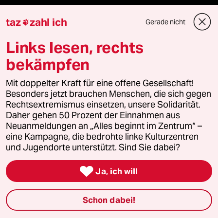
Live im Stream
taz
zahl ich
Gerade nicht

Vergangene
Links lesen, rechts
bekämpfen
taz lab 2027
Mit doppelter Kraft für eine offene Gesellschaft!
Besonders jetzt brauchen Menschen, die sich gegen
Rechtsextremismus einsetzen, unsere Solidarität.
Mehr taz Lesestoff
Daher gehen 50 Prozent der Einnahmen aus
Neuanmeldungen an „Alles beginnt im Zentrum“ –
eine Kampagne, die bedrohte linke Kulturzentren
taz Blogs
und Jugendorte unterstützt. Sind Sie dabei?
taz FUTURZWEI

Ja, ich will
Le Monde diplomatique
Schon dabei!
taz Archiv