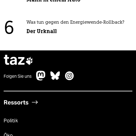
6
Was tun gegen den Energiewende-Rollback?
Der Urknall
taz

Folgen Sie uns
Ressorts
Politik
Öko