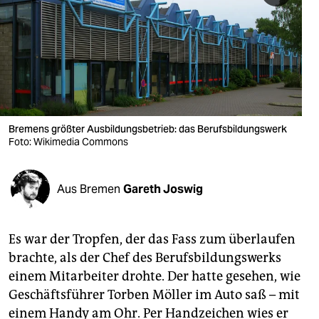
berlin
nord
wahrheit
verlag
verlag
Bremens größter Ausbildungsbetrieb: das Berufsbildungswerk
Foto: Wikimedia Commons
veranstaltungen
shop
Aus Bremen
Gareth Joswig
fragen & hilfe
unterstützen
Es war der Tropfen, der das Fass zum überlaufen
brachte, als der Chef des Berufsbildungswerks
abo
einem Mitarbeiter drohte. Der hatte gesehen, wie
genossenschaft
Geschäftsführer Torben Möller im Auto saß – mit
einem Handy am Ohr. Per Handzeichen wies er