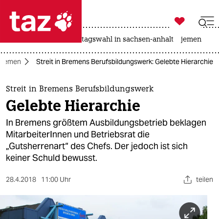

taz zahl ich
drohnen
rente
landtagswahl in sachsen-anhalt
jemen

taz zahl ich
Bremen
Streit in Bremens Berufsbildungswerk: Gelebte Hierarchie
taz zahl ich
themen
Streit in Bremens Berufsbildungswerk
Gelebte Hierarchie
politik
In Bremens größtem Ausbildungsbetrieb beklagen
öko
MitarbeiterInnen und Betriebsrat die
„Gutsherrenart“ des Chefs. Der jedoch ist sich
gesellschaft
keiner Schuld bewusst.
kultur
28.4.2018
11:00 Uhr
teilen
sport