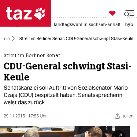

taz zahl ich
niedrigwasser
rente
landtagswahl in sachsen-anhalt
hybri

taz zahl ich
Berlin
Streit im Berliner Senat: CDU-General schwingt Stasi-Keule
taz zahl ich
themen
Streit im Berliner Senat
CDU-General schwingt Stasi-
politik
Keule
öko
Senatskanzlei soll Auftritt von Sozialsenator Mario
Czaja (CDU) bespitzelt haben. Senatssprecherin
gesellschaft
weist das zurück.
kultur
29.11.2015
17:55 Uhr
teilen
sport