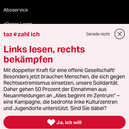
Aboservice
ePaper Login
taz
zahl ich
Gerade nicht

Downloads für Abonnierende
Links lesen, rechts
bekämpfen
© 2026 taz Verlags und Vertriebs GmbH
Mit doppelter Kraft für eine offene Gesellschaft!
Alle Rechte vorbehalten. Bei rechtlichen Fragen oder für Genehmigungen
wenden Sie sich bitte an
lizenzen@taz.de
Besonders jetzt brauchen Menschen, die sich gegen
Rechtsextremismus einsetzen, unsere Solidarität.
Daher gehen 50 Prozent der Einnahmen aus
Feedback
Redaktionsstatut
Kommune-Richtlinien
KI-
Neuanmeldungen an „Alles beginnt im Zentrum“ –
eine Kampagne, die bedrohte linke Kulturzentren
Leitlinie
Informant
Datenschutz
Impressum
AGB
und Jugendorte unterstützt. Sind Sie dabei?
Seitenwende
Einwilligungen widerrufen (Ads)

Ja, ich will