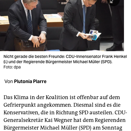
berlin
nord
wahrheit
verlag
verlag
Nicht gerade die besten Freunde: CDU-Innensenator Frank Henkel
(l.) und der Regierende Bürgermeister Michael Müller (SPD).
veranstaltungen
Foto: dpa
shop
Von
Plutonia Plarre
fragen & hilfe
unterstützen
Das Klima in der Koalition ist offenbar auf dem
Gefrierpunkt angekommen. Diesmal sind es die
abo
Konservativen, die in Richtung SPD austeilen. CDU-
Generalsekretär Kai Wegner hat dem Regierenden
genossenschaft
Bürgermeister Michael Müller (SPD) am Sonntag