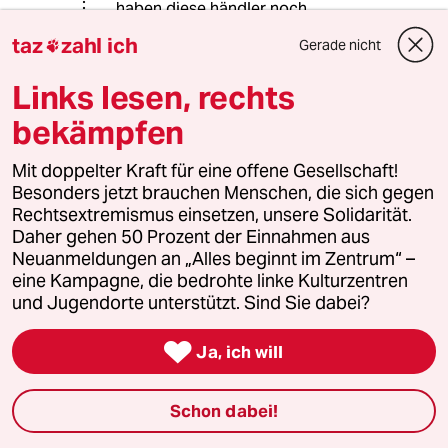
haben diese händler noch
eigenständige shops. wenn also dann
taz
zahl ich
Gerade nicht

dort einkaufen.
Links lesen, rechts
ich selbst habe es gerade bei
büchern oft auch bei anderen
bekämpfen
probiert, aber meist schlechte
qualität erhalten (abgegriffene oder
Mit doppelter Kraft für eine offene Gesellschaft!
angemackte bücher, auch durch
Besonders jetzt brauchen Menschen, die sich gegen
schlechte verpackung, als geschenk
Rechtsextremismus einsetzen, unsere Solidarität.
dann unbrauchbar), was bei amazon
Daher gehen 50 Prozent der Einnahmen aus
noch nicht vorkam. auch deren
Neuanmeldungen an „Alles beginnt im Zentrum“ –
rücknahmeservice ist leider besser.
eine Kampagne, die bedrohte linke Kulturzentren
ich bekam die ersatzlieferung oft vor
und Jugendorte unterstützt. Sind Sie dabei?
meiner rücksendung.

Ja, ich will
Doktor No
DN
Schon dabei!
17.12.2013
,
12:46 Uhr
Es gibt (zumindest für die Bücher) inzwischen