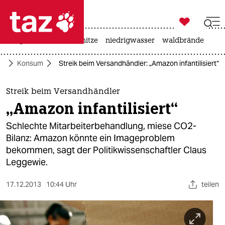

taz zahl ich
krieg in der ukraine
hitze
niedrigwasser
waldbrände

taz zahl ich
ko
Konsum
Streik beim Versandhändler: „Amazon infantilisiert“
taz zahl ich
themen
Streik beim Versandhändler
„Amazon infantilisiert“
politik
Schlechte Mitarbeiterbehandlung, miese CO2-
öko
Bilanz: Amazon könnte ein Imageproblem
bekommen, sagt der Politikwissenschaftler Claus
gesellschaft
Leggewie.
kultur
17.12.2013
10:44 Uhr
teilen
sport