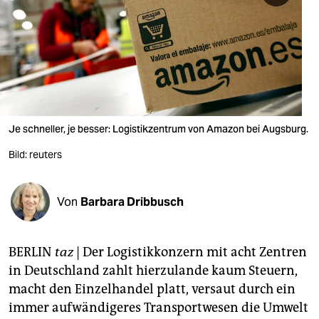
berlin
nord
wahrheit
verlag
verlag
Je schneller, je besser: Logistikzentrum von Amazon bei Augsburg.
veranstaltungen
Bild: reuters
shop
Von
Barbara Dribbusch
fragen & hilfe
unterstützen
BERLIN
taz
| Der Logistikkonzern mit acht Zentren
abo
in Deutschland zahlt hierzulande kaum Steuern,
macht den Einzelhandel platt, versaut durch ein
genossenschaft
immer aufwändigeres Transportwesen die Umwelt