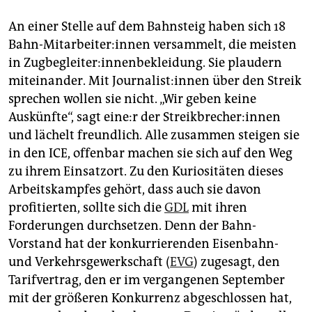
An einer Stelle auf dem Bahnsteig haben sich 18
Bahn­-Mit­ar­bei­te­r:in­nen versammelt, die meisten
in Zugbegleiter:innenbekleidung. Sie plaudern
miteinander. Mit Jour­na­lis­t:in­nen über den Streik
sprechen wollen sie nicht. „Wir geben keine
Auskünfte“, sagt ei­ne:r der Streik­bre­che­r:in­nen
und lächelt freundlich. Alle zusammen steigen sie
in den ICE, offenbar machen sie sich auf den Weg
zu ihrem Einsatzort. Zu den Kuriositäten dieses
Arbeitskampfes gehört, dass auch sie davon
profitierten, sollte sich die
GDL
mit ihren
Forderungen durchsetzen. Denn der Bahn-
Vorstand hat der konkurrierenden Eisenbahn-
und Verkehrsgewerkschaft (
EVG
) zugesagt, den
Tarifvertrag, den er im vergangenen September
mit der größeren Konkurrenz abgeschlossen hat,