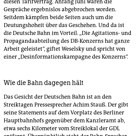
diesen Tarifvertrag. Anfang Juni waren die
Beschäftigte sind kompliziert und schwer zu
vergleichen. Bei der Berliner S-Bahn bekommt ein:e
Gespräche ergebnislos abgebrochen worden.
Lokführer:in mit mehreren Jahren Berufserfahrung ein
Seitdem kämpfen beide Seiten auch um die
Grundgehalt von rund 3.000 Euro plus Zulagen etwa
Deutungshoheit über das Geschehen. Und da ist
für Nacht- und Wochenenddienste.
die Deutsche Bahn im Vorteil. „Die Agitations- und
Tarifeinheitsgesetz
Seit April dieses Jahres setzt die
Propagandaabteilung des DB-Konzerns hat ganze
Deutsche Bahn das Tarifeinheitsgesetz um, nach dem
Arbeit geleistet“, giftet Weselsky und spricht von
bei konkurrierenden Tarifverträgen in einem Betrieb
einer „Desinformationskampagne des Konzerns“.
nur die Vereinbarung mit der jeweils größeren
Gewerkschaft zur Anwendung kommt. Betroffen
davon sind 71 der 300 Betriebe des Konzerns. Nach
Konzernangaben hat in 55 Betrieben die EVG die
Wie die Bahn dagegen hält
Mehrheit, nur in 16 die GDL. Die GDL bestreitet die
Zählung.
(taz)
Das Gesicht der Deutschen Bahn ist an den
Streiktagen Pressesprecher Achim Stauß. Der gibt
seine Statements auf dem Vorplatz des Berliner
Hauptbahnhofs gegenüber dem Kanz­le­ramt ab,
etwa sechs Kilometer vom Streiklokal der GDL