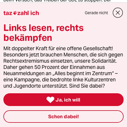
Konzern geht gegen das Urteil in Berufung.
taz
zahl ich
Gerade nicht

Links lesen, rechts
bekämpfen
Mit doppelter Kraft für eine offene Gesellschaft!
Besonders jetzt brauchen Menschen, die sich gegen
Rechtsextremismus einsetzen, unsere Solidarität.
Daher gehen 50 Prozent der Einnahmen aus
Neuanmeldungen an „Alles beginnt im Zentrum“ –
eine Kampagne, die bedrohte linke Kulturzentren
und Jugendorte unterstützt. Sind Sie dabei?
Tarifkonflikt mit der Deutschen Bahn
GDL ruft zu 5 Tagen Streik auf

Ja, ich will
Im Tarifkonflikt mit der Deutschen Bahn hat die
Gewerkschaft der Lokführer einen neuen Streik
Schon dabei!
angekündigt – der bisher längste im Personenverkehr.