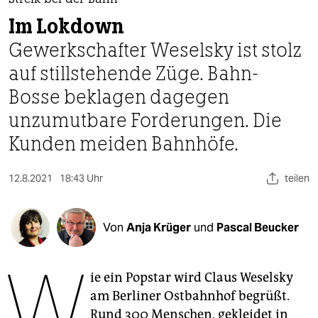
berlin
Streik bei der Bahn
Im Lokdown
nord
Gewerkschafter Weselsky ist stolz
wahrheit
auf stillstehende Züge. Bahn-
Bosse beklagen dagegen
verlag
unzumutbare Forderungen. Die
verlag
Kunden meiden Bahnhöfe.
veranstaltungen
12.8.2021
18:43 Uhr
teilen
shop
fragen & hilfe
Von
Anja Krüger
und
Pascal Beucker
unterstützen
W
abo
ie ein Popstar wird Claus ­Weselsky
genossenschaft
am Berliner Ostbahnhof begrüßt.
Rund 300 Menschen, gekleidet in