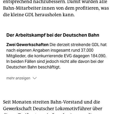
entsprechend nachzubessern. Damit würden alle
Bahn­-Mit­ar­bei­te­r:in­nen von dem profitieren, was
die kleine GDL herausholen kann.
Der Arbeitskampf bei der Deutschen Bahn
Zwei Gewerkschaften
Die derzeit streikende GDL hat
nach eigenen Angaben insgesamt rund 37.000
Mitglieder, die konkurrierende EVG dagegen 184.090.
In beiden Fällen sind jedoch nicht alle davon bei der
Deutschen Bahn beschäftigt.
mehr anzeigen
Der Staatskonzern
Die Deutsche Bahn beschäftigt
211.300 Mitarbeiter:innen in der Bundesrepublik,
hinzu kommen noch etwa 126.600 Beschäftigte im
Seit Monaten streiten Bahn-Vorstand und die
Ausland. Der Konzern befindet sich vollständig in
Gewerkschaft Deutscher Lokomotivführer über
Staatseigentum. Die Tarifgehälter für Bahn-