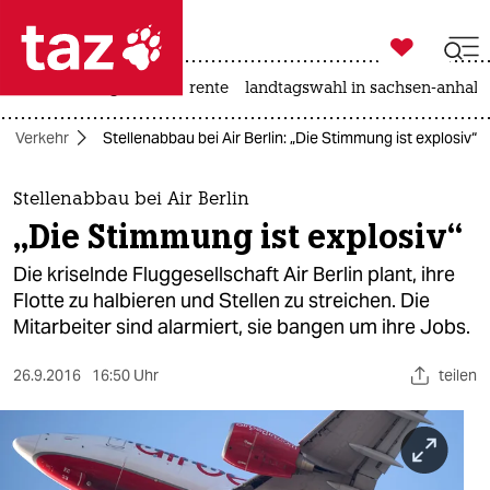

taz zahl ich
hitze
niedrigwasser
rente
landtagswahl in sachsen-anhalt

taz zahl ich
Verkehr
Stellenabbau bei Air Berlin: „Die Stimmung ist explosiv“
taz zahl ich
themen
Stellenabbau bei Air Berlin
„Die Stimmung ist explosiv“
politik
Die kriselnde Fluggesellschaft Air Berlin plant, ihre
öko
Flotte zu halbieren und Stellen zu streichen. Die
Mitarbeiter sind alarmiert, sie bangen um ihre Jobs.
gesellschaft
26.9.2016
16:50 Uhr
teilen
kultur
sport