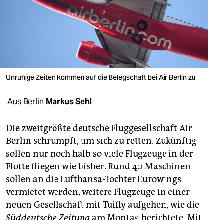
berlin
nord
wahrheit
verlag
Unruhige Zeiten kommen auf die Belegschaft bei Air Berlin zu
verlag
Aus Berlin
Markus Sehl
veranstaltungen
shop
Die zweitgrößte deutsche Fluggesellschaft Air
Berlin schrumpft, um sich zu retten. Zukünftig
fragen & hilfe
sollen nur noch halb so viele Flugzeuge in der
unterstützen
Flotte fliegen wie bisher. Rund 40 Maschinen
sollen an die Lufthansa-Tochter Eurowings
abo
vermietet werden, weitere Flugzeuge in einer
genossenschaft
neuen Gesellschaft mit Tuifly aufgehen, wie die
Süddeutsche Zeitung
am Montag berichtete. Mit