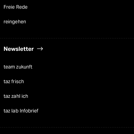
Freie Rede
reingehen
Newsletter
team zukunft
taz frisch
taz zahl ich
taz lab Infobrief