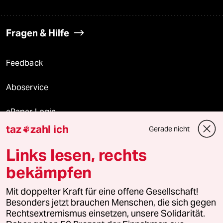
Fragen & Hilfe
Feedback
Aboservice
ePaper Login
taz
zahl ich
Gerade nicht

Downloads für Abonnierende
Links lesen, rechts
bekämpfen
© 2026 taz Verlags und Vertriebs GmbH
Mit doppelter Kraft für eine offene Gesellschaft!
Alle Rechte vorbehalten. Bei rechtlichen Fragen oder für Genehmigungen
wenden Sie sich bitte an
lizenzen@taz.de
Besonders jetzt brauchen Menschen, die sich gegen
Rechtsextremismus einsetzen, unsere Solidarität.