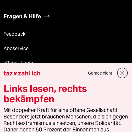
Fragen & Hilfe
Feedback
Aboservice
ePaper Login
taz
zahl ich
Gerade nicht

Downloads für Abonnierende
Links lesen, rechts
bekämpfen
© 2026 taz Verlags und Vertriebs GmbH
Alle Rechte vorbehalten. Bei rechtlichen Fragen oder für Genehmigungen
Mit doppelter Kraft für eine offene Gesellschaft!
wenden Sie sich bitte an
lizenzen@taz.de
Besonders jetzt brauchen Menschen, die sich gegen
Rechtsextremismus einsetzen, unsere Solidarität.
Daher gehen 50 Prozent der Einnahmen aus