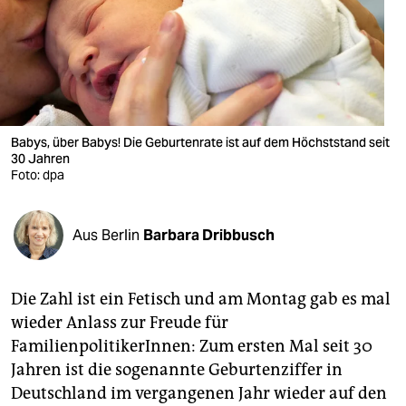
berlin
nord
wahrheit
verlag
Babys, über Babys! Die Geburtenrate ist auf dem Höchststand seit
verlag
30 Jahren
Foto: dpa
veranstaltungen
shop
Aus Berlin
Barbara Dribbusch
fragen & hilfe
Die Zahl ist ein Fetisch und am Montag gab es mal
unterstützen
wieder Anlass zur Freude für
abo
FamilienpolitikerInnen: Zum ersten Mal seit 30
Jahren ist die sogenannte Geburtenziffer in
genossenschaft
Deutschland im vergangenen Jahr wieder auf den