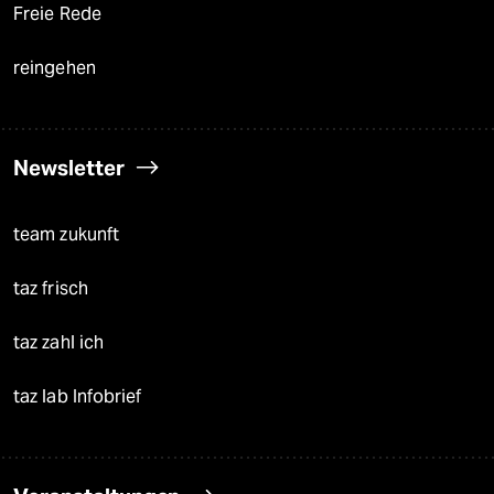
Freie Rede
reingehen
Newsletter
team zukunft
taz frisch
taz zahl ich
taz lab Infobrief