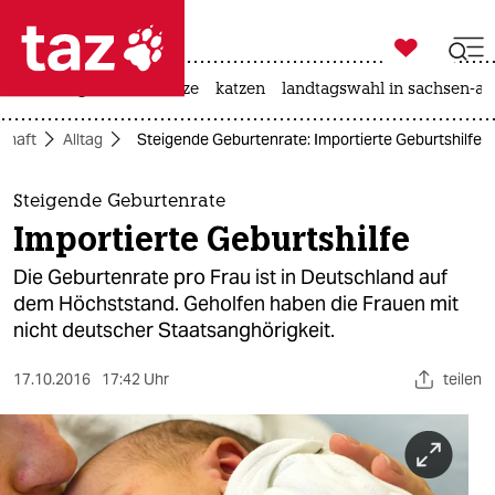

taz zahl ich
iran-krieg
ceuta
hitze
katzen
landtagswahl in sachsen-an

taz zahl ich
chaft
Alltag
Steigende Geburtenrate: Importierte Geburtshilfe
taz zahl ich
themen
Steigende Geburtenrate
Importierte Geburtshilfe
politik
Die Geburtenrate pro Frau ist in Deutschland auf
öko
dem Höchststand. Geholfen haben die Frauen mit
nicht deutscher Staatsanghörigkeit.
gesellschaft
17.10.2016
17:42 Uhr
teilen
kultur
sport