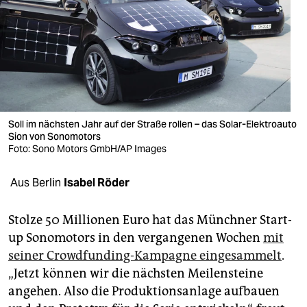
berlin
nord
wahrheit
verlag
verlag
Soll im nächsten Jahr auf der Straße rollen – das Solar-Elektroauto
Sion von Sonomotors
veranstaltungen
Foto: Sono Motors GmbH/AP Images
shop
Aus Berlin
Isabel Röder
fragen & hilfe
Stolze 50 Millionen Euro hat das Münchner Start-
unterstützen
up Sonomotors in den vergangenen Wochen
mit
seiner Crowdfunding-Kampagne eingesammelt
.
abo
„Jetzt können wir die nächsten Meilensteine
genossenschaft
angehen. Also die Produktionsanlage aufbauen