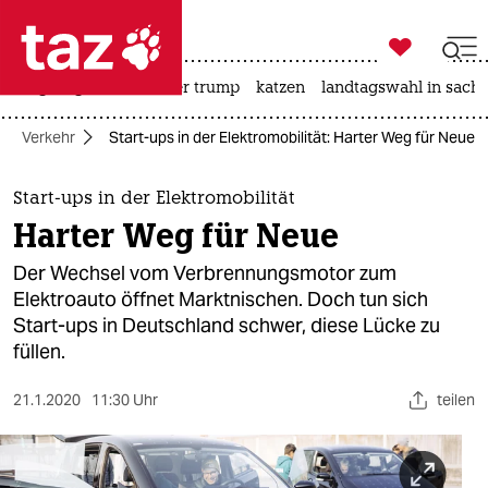

taz zahl ich
bergsteigen
usa unter trump
katzen
landtagswahl in sachs

taz zahl ich
Verkehr
Start-ups in der Elektromobilität: Harter Weg für Neue
taz zahl ich
themen
Start-ups in der Elektromobilität
Harter Weg für Neue
politik
Der Wechsel vom Verbrennungsmotor zum
öko
Elektroauto öffnet Marktnischen. Doch tun sich
Start-ups in Deutschland schwer, diese Lücke zu
gesellschaft
füllen.
kultur
21.1.2020
11:30 Uhr
teilen
sport