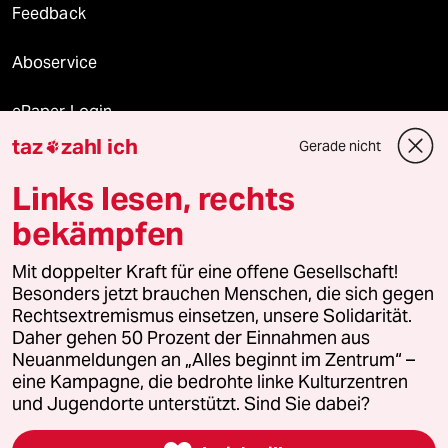
Feedback
Aboservice
ePaper Login
taz
zahl ich
Gerade nicht

Downloads für Abonnierende
Links lesen, rechts
bekämpfen
© 2026 taz Verlags und Vertriebs GmbH
Alle Rechte vorbehalten. Bei rechtlichen Fragen oder für Genehmigungen
Mit doppelter Kraft für eine offene Gesellschaft!
wenden Sie sich bitte an
lizenzen@taz.de
Besonders jetzt brauchen Menschen, die sich gegen
Rechtsextremismus einsetzen, unsere Solidarität.
Daher gehen 50 Prozent der Einnahmen aus
Feedback
Redaktionsstatut
Kommune-Richtlinien
KI-
Neuanmeldungen an „Alles beginnt im Zentrum“ –
eine Kampagne, die bedrohte linke Kulturzentren
Leitlinie
Informant
Datenschutz
Impressum
AGB
und Jugendorte unterstützt. Sind Sie dabei?
Seitenwende
Einwilligungen widerrufen (Ads)