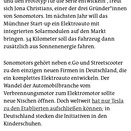
und den Prototyp für die Serie entwickeln“, freut
epaper login
sich Jona Christians, einer der drei Gründer*in­nen
von Sonomotors. Im nächsten Jahr will das
Münchner Start-up ein Elektroauto mit
integrierten Solarmodulen auf den Markt
bringen. 34 Kilometer soll das Fahrzeug dann
zusätzlich aus Sonnenenergie fahren.
Sonomotors gehört neben e.Go und Streetscooter
zu den einzigen neuen Firmen in Deutschland, die
ein komplettes Elektroauto entwickeln. Der
Wandel der Automobilbranche vom
Verbrennungsmotor zum Elektromotor sollte
neue Nischen öffnen. Doch weltweit
hat nur Tesla
zu den Etablierten aufschließen können
; in
Deutschland stecken die Initiativen in den
Kinderschuhen.