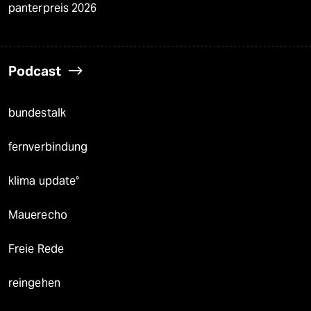
panterpreis 2026
Podcast
bundestalk
fernverbindung
klima update°
Mauerecho
Freie Rede
reingehen