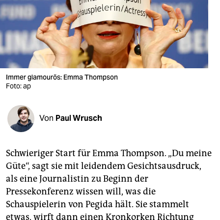
berlin
nord
wahrheit
verlag
Immer glamourös: Emma Thompson
Foto: ap
verlag
veranstaltungen
Von
Paul Wrusch
shop
fragen & hilfe
Schwieriger Start für Emma Thompson. „Du meine
unterstützen
Güte“, sagt sie mit leidendem Gesichtsausdruck,
als eine Journalistin zu Beginn der
abo
Pressekonferenz wissen will, was die
genossenschaft
Schauspielerin von Pegida hält. Sie stammelt
etwas, wirft dann einen Kronkorken Richtung