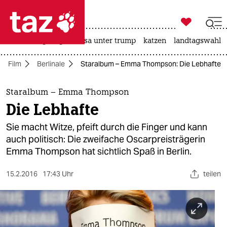

taz zahl ich
hitze
bergsteigen
usa unter trump
katzen
landtagswahl i

taz zahl ich
Film
Berlinale
Staralbum – Emma Thompson: Die Lebhafte
taz zahl ich
themen
Staralbum – Emma Thompson
Die Lebhafte
politik
Sie macht Witze, pfeift durch die Finger und kann
öko
auch politisch: Die zweifache Oscarpreisträgerin
Emma Thompson hat sichtlich Spaß in Berlin.
gesellschaft
15.2.2016
17:43 Uhr
teilen
kultur
sport