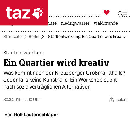

taz zahl ich
krieg in der ukraine
hitze
niedrigwasser
waldbrände

taz zahl ich
Startseite
Berlin
Stadtentwicklung: Ein Quartier wird kreativ
taz zahl ich
themen
Stadtentwicklung
Ein Quartier wird kreativ
politik
Was kommt nach der Kreuzberger Großmarkthalle?
öko
Jedenfalls keine Kunsthalle. Ein Workshop sucht
nach sozialverträglichen Alternativen
gesellschaft
30.3.2010
2:00 Uhr
teilen
kultur
Von
Rolf Lautenschläger
sport