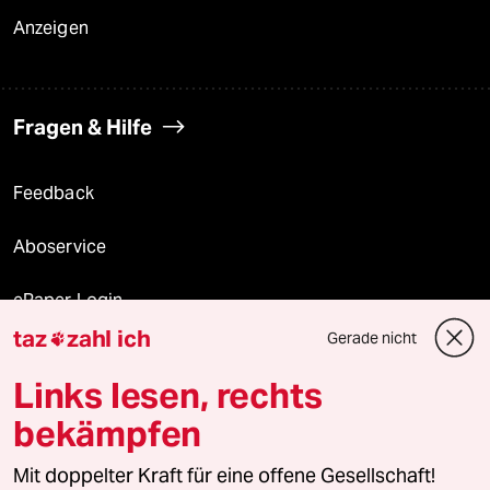
Anzeigen
Fragen & Hilfe
Feedback
Aboservice
ePaper Login
taz
zahl ich
Gerade nicht

Downloads für Abonnierende
Links lesen, rechts
bekämpfen
© 2026 taz Verlags und Vertriebs GmbH
Alle Rechte vorbehalten. Bei rechtlichen Fragen oder für Genehmigungen
Mit doppelter Kraft für eine offene Gesellschaft!
wenden Sie sich bitte an
lizenzen@taz.de