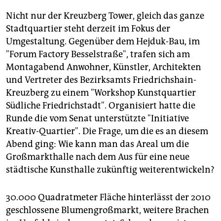
berlin
Nicht nur der Kreuzberg Tower, gleich das ganze
nord
Stadtquartier steht derzeit im Fokus der
Umgestaltung. Gegenüber dem Hejduk-Bau, im
wahrheit
"Forum Factory Besselstraße", trafen sich am
verlag
Montagabend Anwohner, Künstler, Architekten
und Vertreter des Bezirksamts Friedrichshain-
verlag
Kreuzberg zu einem "Workshop Kunstquartier
Südliche Friedrichstadt". Organisiert hatte die
veranstaltungen
Runde die vom Senat unterstützte "Initiative
shop
Kreativ-Quartier". Die Frage, um die es an diesem
Abend ging: Wie kann man das Areal um die
fragen & hilfe
Großmarkthalle nach dem Aus für eine neue
unterstützen
städtische Kunsthalle zukünftig weiterentwickeln?
abo
30.000 Quadratmeter Fläche hinterlässt der 2010
genossenschaft
geschlossene Blumengroßmarkt, weitere Brachen