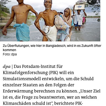
berlin
nord
wahrheit
verlag
verlag
Zu Überflutungen, wie hier in Bangladesch, wird in es Zukunft öfter
kommen
veranstaltungen
Foto: dpa
shop
dpa
| Das Potsdam-Institut für
fragen & hilfe
Klimafolgenforschung (PIK) will ein
unterstützen
Simulationsmodell entwickeln, um die Schuld
einzelner Staaten an den Folgen der
abo
Erderwärmung berechnen zu können. „Unser Ziel
ist es, die Frage zu beantworten, wer an welchen
genossenschaft
Klimaschäden schuld ist“, berichtete PIK-