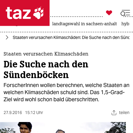

taz zahl ich
niedrigwasser
rente
landtagswahl in sachsen-anhalt
hybri

taz zahl ich
el
Staaten verursachen Klimaschäden: Die Suche nach den Sünd
taz zahl ich
themen
Staaten verursachen Klimaschäden
Die Suche nach den
politik
Sündenböcken
öko
ForscherInnen wollen berechnen, welche Staaten an
welchen Klimaschäden schuld sind. Das 1,5-Grad-
gesellschaft
Ziel wird wohl schon bald überschritten.
kultur
27.9.2016
15:12 Uhr
teilen
sport