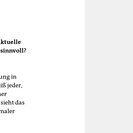
aktuelle
 sinnvoll?
ung in
iß jeder,
ner
sieht das
imaler