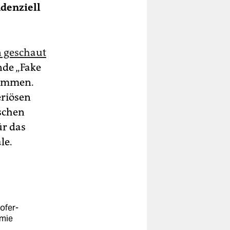
ndenziell
n geschaut
nde „Fake
nommen.
eriösen
schen
ür das
kmale.
ofer-
omie