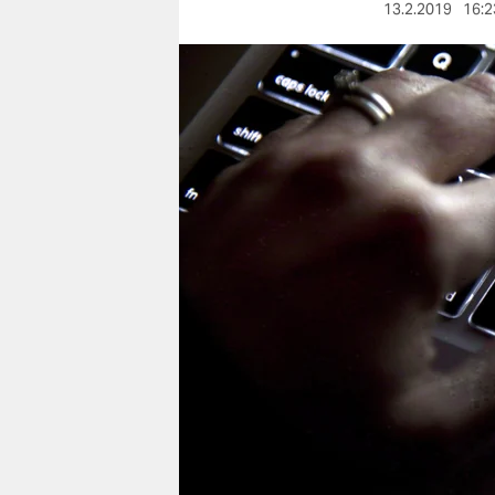
berlin
13.2.2019
16:2
nord
wahrheit
verlag
verlag
veranstaltungen
shop
fragen & hilfe
unterstützen
abo
genossenschaft