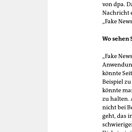
von dpa. D
Nachricht 
„Fake New
Wo sehen
„Fake News“
Anwendung
könnte Sei
Beispiel z
könnte man
zu halten. 
nicht bei B
geht, das i
schwierige