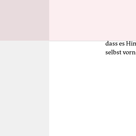
Wie schlie
von Mensc
Es wird nic
dass es Hi
selbst v