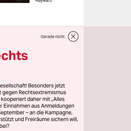
Hayward
s hin?
Gerade nicht
echts
hrer
 Wenn Sie
sehen und
iesem
esellschaft! Besonders jetzt
Beispiel
rt gegen Rechtsextremismus
ies ein
z kooperiert daher mit „Alles
prachler
ller Einnahmen aus Anmeldungen
. September – an die Kampagne,
uell von dem
rstützt und Freiräume sichern will,
bei?