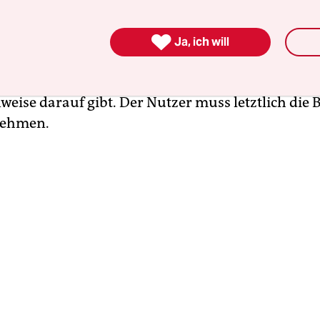
ßen Sie einfache Schreibfehler oder eine Disk

hen aus, die Deutsch weniger gut beherrschen?
Ja, ich will
ht definitiv gesagt, das sind jetzt „Fake News“, so
nweise darauf gibt. Der Nutzer muss letztlich die
ornehmen.