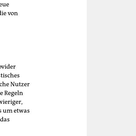
neue
die von
ovider
tisches
lche Nutzer
ie Regeln
wieriger,
es um etwas
 das