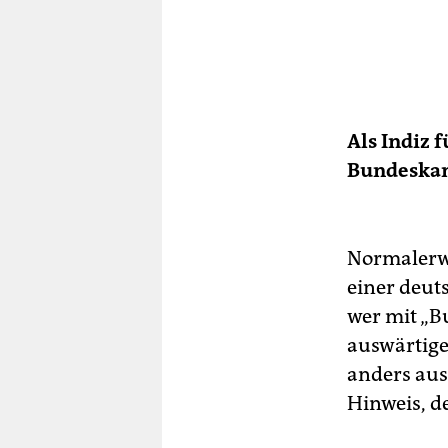
Als Indiz 
Bundeskan
Normalerwe
einer deut
wer mit „B
auswärtige
anders aus.
Hinweis, d