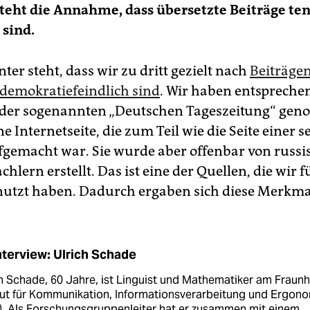
teht die Annahme, dass übersetzte Beiträge te
s sind.
ter steht, dass wir zu dritt gezielt nach
Beiträge
 demokratiefeindlich sind
. Wir haben entspreche
 der sogenannten „Deutschen Tageszeitung“ ge
e Internetseite, die zum Teil wie die Seite einer s
fgemacht war. Sie wurde aber offenbar von russi
hlern erstellt. Das ist eine der Quellen, die wir f
nutzt haben. Dadurch ergaben sich diese Mer
nterview: Ulrich Schade
h Schade, 60 Jahre, ist Linguist und Mathematiker am Fraunh
itut für Kommunikation, Informationsverarbeitung und Ergon
E). Als Forschungsgruppenleiter hat er zusammen mit einem