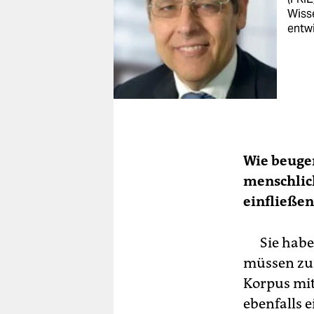
Wiss
entwi
Wie beugen
menschlich
einfließen
Sie haben i
müssen zun
Korpus mit
ebenfalls 