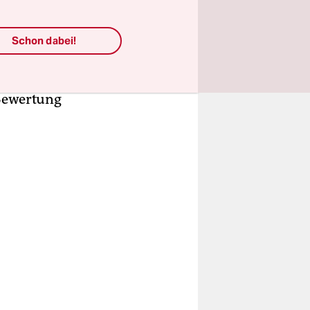
riminierung
Schon dabei!
ndern nur,
 Bewertung