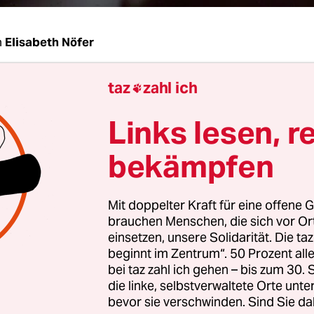
n
Elisabeth Nöfer
taz
zahl ich
m deuten orthografische Fehler auf Fake New

Links lesen, r
ade:
Natürlich können nur mehrere Indizien in i
n auf die Klassifikation „Fake News“ hinweisen.
bekämpfen
el eine Hotelbewertung für ein türkisches Hotel 
 einem deutschen Standardnamen gibt vor, in d
Mit doppelter Kraft für eine offene G
sen zu sein: Wenn in dieser Bewertung dann zum 
brauchen Menschen, die sich vor O
 steht mit einem „ü“ anstelle des „u“, dann kann d
einsetzen, unsere Solidarität. Die ta
r sein, dass die Bewertung ein türkischer Mutters
beginnt im Zentrum“. 50 Prozent a
bei taz zahl ich gehen – bis zum 30
 hat, die Bewertung ein „Fake“ ist und sie event
die linke, selbstverwaltete Orte unte
bst stammt.
bevor sie verschwinden. Sind Sie da