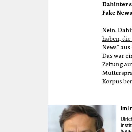
Dahinter s
Fake New
Nein. Dahin
haben, die
News“ aus
Das war ein
Zeitung au
Muttersprac
Korpus be
Im I
Ulric
Inst
(FKI