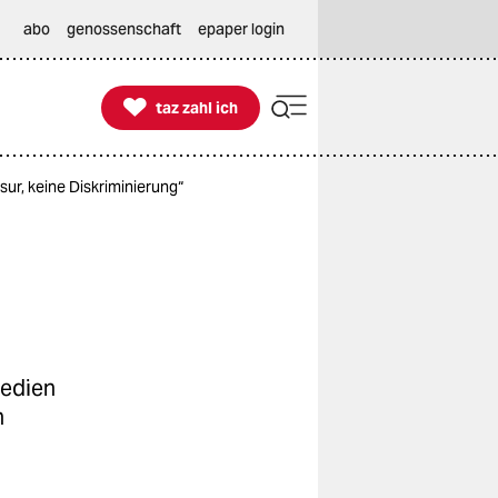
abo
genossenschaft
epaper login

taz zahl ich
taz zahl ich
ur, keine Diskriminierung“
Medien
n