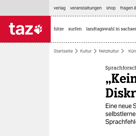
hautnavigation anspringen
hauptinhalt anspringen
footer anspringen
verlag
veranstaltungen
shop
fragen &
hitze
surfen
landtagswahl in sachse

taz zahl ich
taz zahl ich
Startseite
Kultur
Netzkultur
Küns
themen
politik
Sprachforsc
„Kein
öko
Disk
gesellschaft
Eine neue S
kultur
selbstlern
Sprachfehl
sport