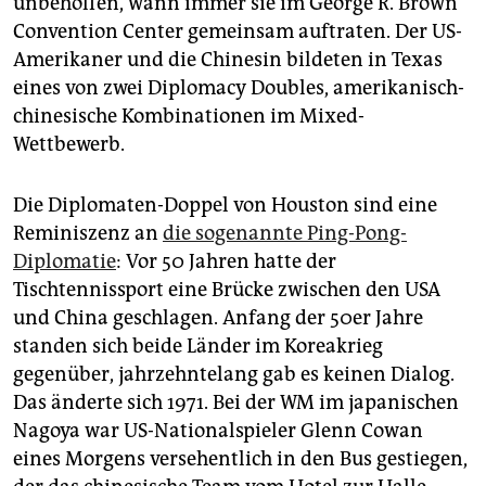
unbeholfen, wann immer sie im George R. Brown
epaper login
Convention Center gemeinsam auftraten. Der US-
Amerikaner und die Chinesin bildeten in Texas
eines von zwei Diplomacy Doubles, amerikanisch-
chinesische Kombinationen im Mixed-
Wettbewerb.
Die Diplomaten-Doppel von Houston sind eine
Reminiszenz an
die sogenannte Ping-Pong-
Diplomatie
: Vor 50 Jahren hatte der
Tischtennissport eine Brücke zwischen den USA
und China geschlagen. Anfang der 50er Jahre
standen sich beide Länder im Koreakrieg
gegenüber, jahrzehntelang gab es keinen Dialog.
Das änderte sich 1971. Bei der WM im japanischen
Nagoya war US-Nationalspieler Glenn Cowan
eines Morgens versehentlich in den Bus gestiegen,