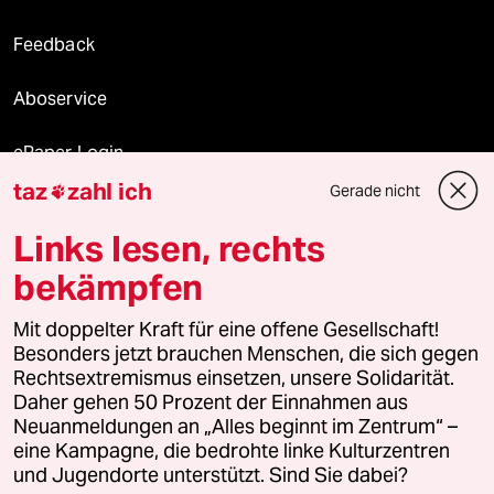
Feedback
Aboservice
ePaper Login
taz
zahl ich
Gerade nicht

Downloads für Abonnierende
Links lesen, rechts
bekämpfen
© 2026 taz Verlags und Vertriebs GmbH
Mit doppelter Kraft für eine offene Gesellschaft!
Alle Rechte vorbehalten. Bei rechtlichen Fragen oder für Genehmigungen
wenden Sie sich bitte an
lizenzen@taz.de
Besonders jetzt brauchen Menschen, die sich gegen
Rechtsextremismus einsetzen, unsere Solidarität.
Daher gehen 50 Prozent der Einnahmen aus
Feedback
Redaktionsstatut
Kommune-Richtlinien
KI-
Neuanmeldungen an „Alles beginnt im Zentrum“ –
eine Kampagne, die bedrohte linke Kulturzentren
Leitlinie
Informant
Datenschutz
Impressum
AGB
und Jugendorte unterstützt. Sind Sie dabei?