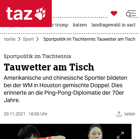

taz zahl ich
bergsteigen
usa unter trump
katzen
landtagswahl in sachs

taz zahl ich
artseite
Sport
Sportpolitik im Tischtennis: Tauwetter am Tisch
taz zahl ich
themen
Sportpolitik im Tischtennis
Tauwetter am Tisch
politik
Amerikanische und chinesische Sportler bildeten
öko
bei der WM in Houston gemischte Doppel. Dies
erinnerte an die Ping-Pong-Diplomatie der 70er
gesellschaft
Jahre.
kultur
29.11.2021
16:06 Uhr
teilen
sport