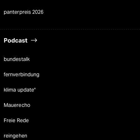
panterpreis 2026
Podcast
bundestalk
fernverbindung
klima update°
Mauerecho
Freie Rede
reingehen