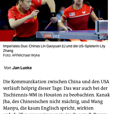
berlin
nord
wahrheit
verlag
verlag
Imperiales Duo: Chinas Lin Gaoyuan (l.) und die US-Spielerin Lily
Zhang
veranstaltungen
Foto: AP/Michael Wyke
shop
Von
Jan Lueke
fragen & hilfe
Die Kommunikation zwischen China und den USA
unterstützen
verläuft holprig dieser Tage. Das war auch bei der
Tischtennis-WM in Houston zu beobachten. Kanak
abo
Jha, des Chinesischen nicht mächtig, und Wang
genossenschaft
Manyu, die kaum Englisch spricht, wirkten