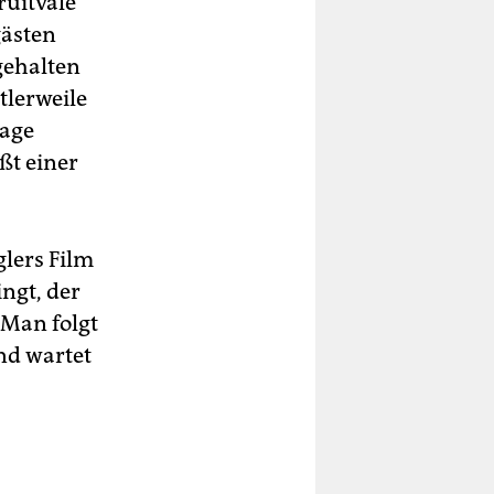
ruitvale
gästen
gehalten
tlerweile
lage
ßt einer
glers Film
ngt, der
 Man folgt
nd wartet