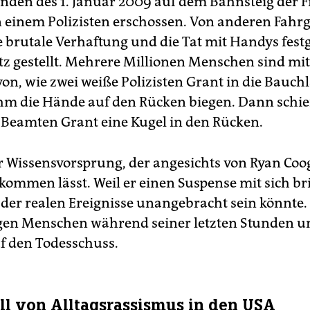
den des 1. Januar 2009 auf dem Bahnsteig der F
n einem Polizisten erschossen. Von anderen Fahr
 brutale Verhaftung und die Tat mit Handys fest
tz gestellt. Mehrere Millionen Menschen sind mit
on, wie zwei weiße Polizisten Grant in die Bauch
hm die Hände auf den Rücken biegen. Dann schie
 Beamten Grant eine Kugel in den Rücken.
ser Wissensvorsprung, der angesichts von Ryan Coo
kommen lässt. Weil er einen Suspense mit sich bri
 der realen Ereignisse unangebracht sein könnte.
en Menschen während seiner letzten Stunden u
uf den Todesschuss.
all von Alltagsrassismus in den USA