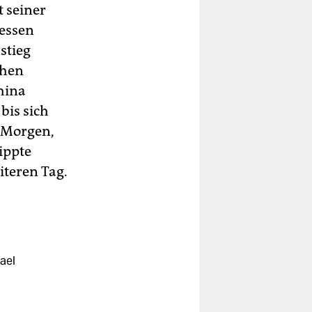
t seiner
dessen
stieg
ühen
hina
bis sich
m Morgen,
ippte
iteren Tag.
ael