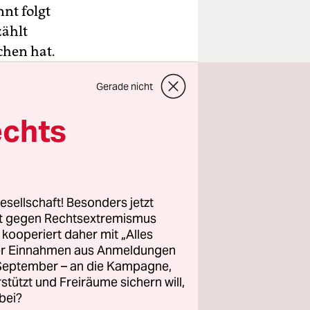
nt folgt
zählt
chen hat.
Gerade nicht
lt, nimmt
 den Alltag
echts
ht
einiger
elassen
n aufs
esellschaft! Besonders jetzt
iaz) zu
rt gegen Rechtsextremismus
r sie zur
z kooperiert daher mit „Alles
ller Einnahmen aus Anmeldungen
. September – an die Kampagne,
icher Tag.
rstützt und Freiräume sichern will,
Leinwand.
bei?