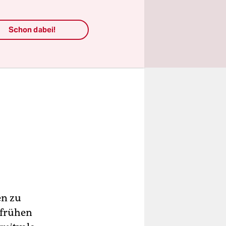
Schon dabei!
en zu
 frühen