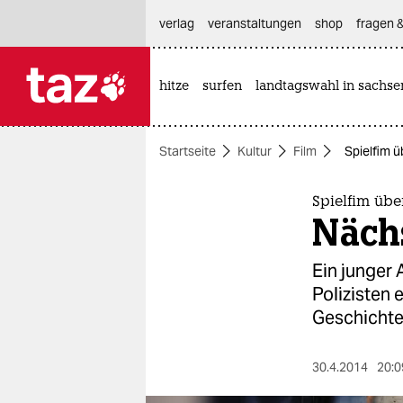
hautnavigation anspringen
hauptinhalt anspringen
footer anspringen
verlag
veranstaltungen
shop
fragen &
hitze
surfen
landtagswahl in sachse

taz zahl ich
taz zahl ich
Startseite
Kultur
Film
Spielfim ü
themen
politik
Spielfim übe
Nächs
öko
Ein junger
gesellschaft
Polizisten 
Geschichte
kultur
sport
30.4.2014
20:0