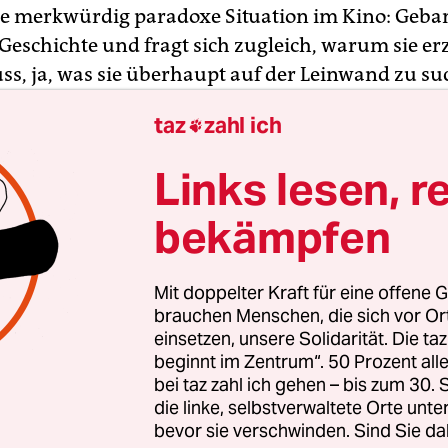
ese merkwürdig paradoxe Situation im Kino: Geban
Geschichte und fragt sich zugleich, warum sie er
s, ja, was sie überhaupt auf der Leinwand zu su
taz
zahl ich

Kamera, die mit der Energie des Helden Schritt hä
ogler in „Nächster Halt: Fruitvale Station“ mit in
Links lesen, r
ährigen Afroamerikaners aus Oakland. Oscars leic
es Gebaren ist nicht unsympathisch, sein breitb
bekämpfen
was Forsches, als wolle er die Welt erobern. Ausg
it seiner kleinen Tochter, springt beim Wettrenne
Mit doppelter Kraft für eine offene G
Er versucht seine verärgerte Freundin (Melonie D
brauchen Menschen, die sich vor O
n, die ihm eine frühere Affäre vorhält. Nachdem e
einsetzen, unsere Solidarität. Die ta
beginnt im Zentrum“. 50 Prozent a
ahren hat, erledigt Oscar die Besorgungen für die
bei taz zahl ich gehen – bis zum 30
sfeier seiner Mutter. Es scheint ein ganz gewöhnl
die linke, selbstverwaltete Orte unte
h wissen wir mehr als der junge Mann auf der 
bevor sie verschwinden. Sind Sie da