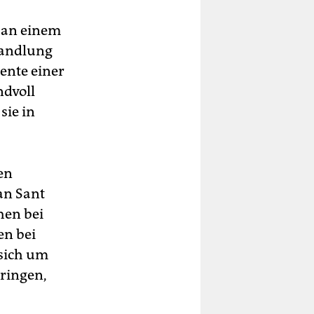
h an einem
 Handlung
ente einer
ndvoll
sie in
en
an Sant
hen bei
en bei
 sich um
bringen,