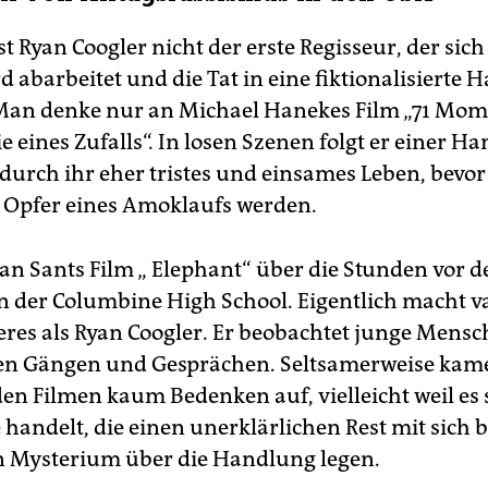
st Ryan Coogler nicht der erste Regisseur, der sic
 abarbeitet und die Tat in eine fiktionalisierte
 Man denke nur an Michael Hanekes Film „71 Mom
 eines Zufalls“. In losen Szenen folgt er einer Ha
urch ihr eher tristes und einsames Leben, bevor 
 Opfer eines Amoklaufs werden.
an Sants Film „ Elephant“ über die Stunden vor d
n der Columbine High School. Eigentlich macht v
eres als Ryan Coogler. Er beobachtet junge Mensc
ten Gängen und Gesprächen. Seltsamerweise kam
den Filmen kaum Bedenken auf, vielleicht weil es
handelt, die einen unerklärlichen Rest mit sich 
in Mysterium über die Handlung legen.