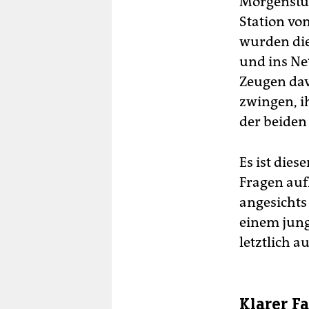
Morgenstun
Station vo
wurden die
und ins Ne
Zeugen dav
zwingen, i
der beiden
Es ist die
Fragen auf
angesichts
einem jung
letztlich a
Klarer F