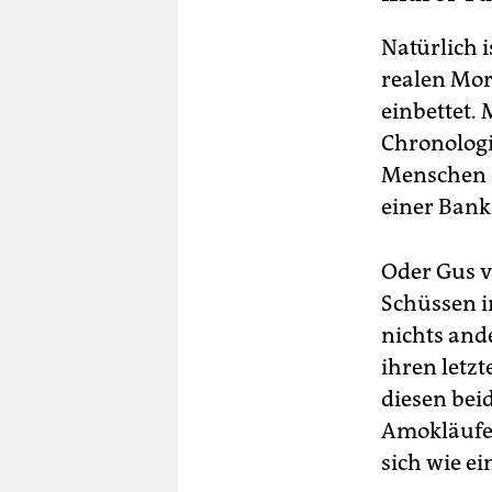
Natürlich i
realen Mord
einbettet.
Chronologie
Menschen d
einer Bank
Oder Gus v
Schüssen i
nichts and
ihren letz
diesen bei
Amokläufe 
sich wie e