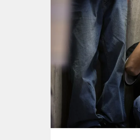
berlin
nord
wahrheit
verlag
verlag
veranstaltungen
shop
fragen & hilfe
unterstützen
abo
genossenschaft