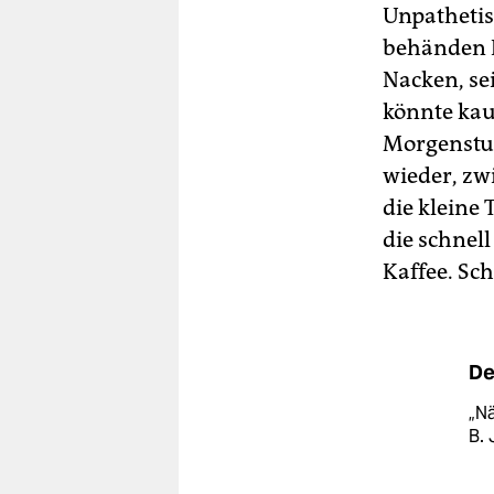
Unpathetisc
behänden K
Nacken, se
könnte kau
Morgenstun
wieder, zw
die kleine 
die schnel
Kaffee. Sch
De
„Nä
B. 