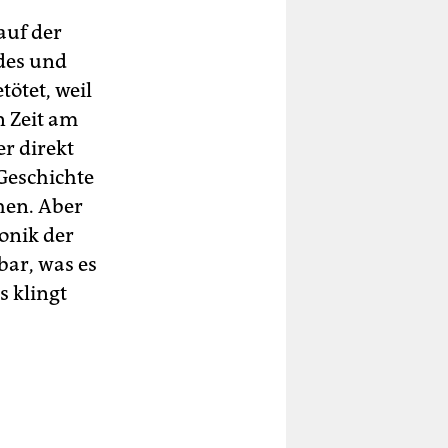
 auf der
ndes und
ötet, weil
n Zeit am
er direkt
Geschichte
hen. Aber
ronik der
bar, was es
s klingt