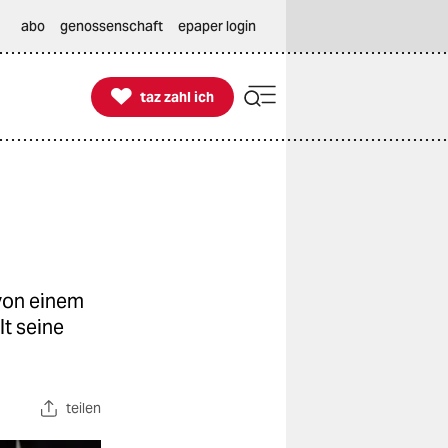
abo
genossenschaft
epaper login

taz zahl ich
taz zahl ich
von einem
lt seine
teilen