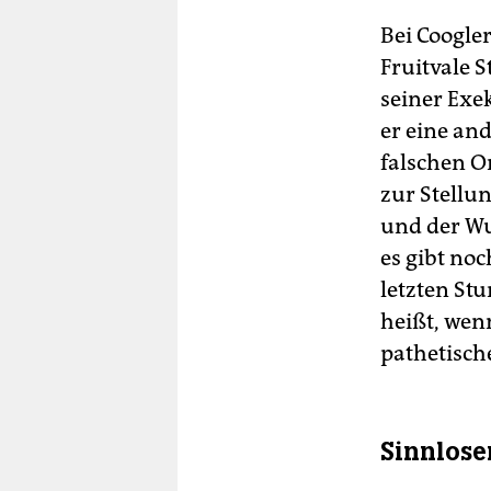
Bei Coogler
Fruitvale 
seiner Exe
er eine an
falschen Or
zur Stellu
und der Wu
es gibt noc
letzten St
heißt, wen
pathetische
Sinnlos