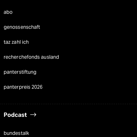
abo
genossenschaft
taz zahl ich
recherchefonds ausland
panterstiftung
panterpreis 2026
Podcast
bundestalk