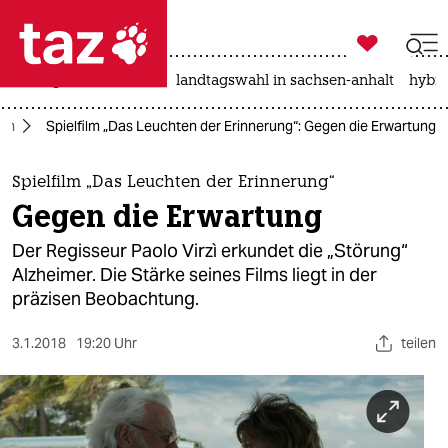

taz zahl ich
niedrigwasser
rente
landtagswahl in sachsen-anhalt
hybri

taz zahl ich
ilm
Spielfilm „Das Leuchten der Erinnerung“: Gegen die Erwartung
taz zahl ich
themen
Spielfilm „Das Leuchten der Erinnerung“
Gegen die Erwartung
politik
Der Regisseur Paolo Virzì erkundet die „Störung“
öko
Alzheimer. Die Stärke seines Films liegt in der
präzisen Beobachtung.
gesellschaft
3.1.2018
19:20 Uhr
teilen
kultur
sport