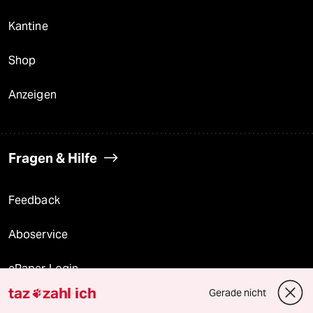
Kantine
Shop
Anzeigen
Fragen & Hilfe
Feedback
Aboservice
ePaper Login
taz
zahl ich
Gerade nicht

Downloads für Abonnierende