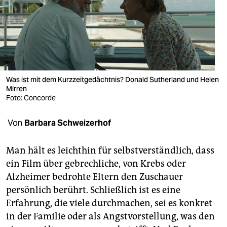
berlin
nord
wahrheit
verlag
Was ist mit dem Kurzzeitgedächtnis? Donald Sutherland und Helen
Mirren
verlag
Foto: Concorde
veranstaltungen
Von
Barbara Schweizerhof
shop
fragen & hilfe
Man hält es leichthin für selbstverständlich, dass
ein Film über gebrechliche, von Krebs oder
unterstützen
Alzheimer bedrohte Eltern den Zuschauer
persönlich berührt. Schließlich ist es eine
abo
Erfahrung, die viele durchmachen, sei es konkret
genossenschaft
in der Familie oder als Angstvorstellung, was den